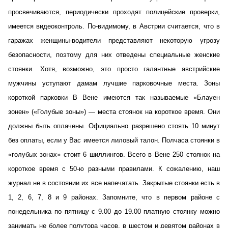
просвечиваются, периодически проходят полицейские проверки,
имеется видеоконтроль. По-видимому, в Австрии считается, что в
гаражах женщины-водители представляют некоторую угрозу
безопасности, поэтому для них отведены специальные женские
стоянки. Хотя, возможно, это просто галантные австрийские
мужчины уступают дамам лучшие парковочные места. Зоны
короткой парковки В Вене имеются так называемые «Блауен
зонен» («Голубые зоны») — места стоянок на короткое время. Они
должны быть оплачены. Официально разрешено стоять 10 минут
без оплаты, если у Вас имеется лиловый талон. Полчаса стоянки в
«голубых зонах» стоит 6 шиллингов. Всего в Вене 250 стоянок на
короткое время с 50-ю разными правилами. К сожалению, наш
журнал не в состоянии их все напечатать. Закрытые стоянки есть в
1, 2, 6, 7, 8 и 9 районах. Запомните, что в первом районе с
понедельника по пятницу с 9.00 до 19.00 платную стоянку можно
занимать не более полутора часов, в шестом и девятом районах в