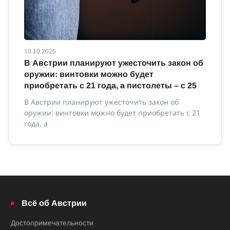
10.10.2025
10
В Австрии планируют ужесточить закон об
В
оружии: винтовки можно будет
м
приобретать с 21 года, а пистолеты – с 25
В 
ми
В Австрии планируют ужесточить закон об
оружии: винтовки можно будет приобретать с 21
года, а
Всё об Австрии
Достопримечательности