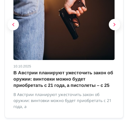
10.10.2025
10
В Австрии планируют ужесточить закон об
В
оружии: винтовки можно будет
м
приобретать с 21 года, а пистолеты – с 25
В 
ми
В Австрии планируют ужесточить закон об
оружии: винтовки можно будет приобретать с 21
года, а