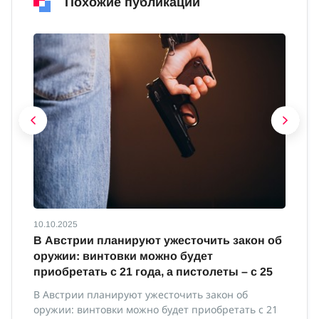
Похожие публикации
10.10.2025
10
В Австрии планируют ужесточить закон об
В
оружии: винтовки можно будет
м
приобретать с 21 года, а пистолеты – с 25
В 
ми
В Австрии планируют ужесточить закон об
оружии: винтовки можно будет приобретать с 21