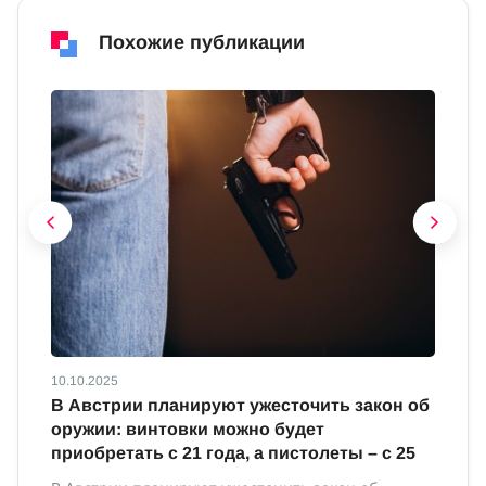
Похожие публикации
10.10.2025
10
В Австрии планируют ужесточить закон об
В
оружии: винтовки можно будет
м
приобретать с 21 года, а пистолеты – с 25
В 