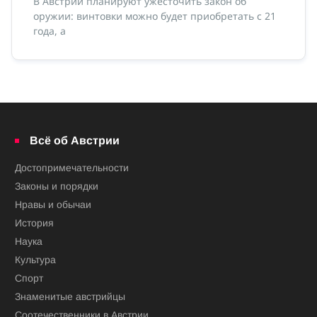
ми
В Австрии планируют ужесточить закон об
оружии: винтовки можно будет приобретать с 21
года, а
Всё об Австрии
Достопримечательности
Законы и порядки
Нравы и обычаи
История
Наука
Культура
Спорт
Знаменитые австрийцы
Соотечественники в Австрии