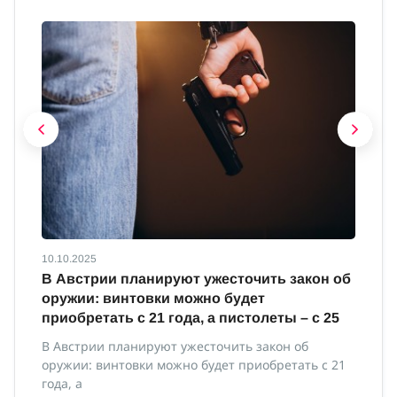
10.10.2025
10
В Австрии планируют ужесточить закон об
В
оружии: винтовки можно будет
м
приобретать с 21 года, а пистолеты – с 25
В 
ми
В Австрии планируют ужесточить закон об
оружии: винтовки можно будет приобретать с 21
года, а