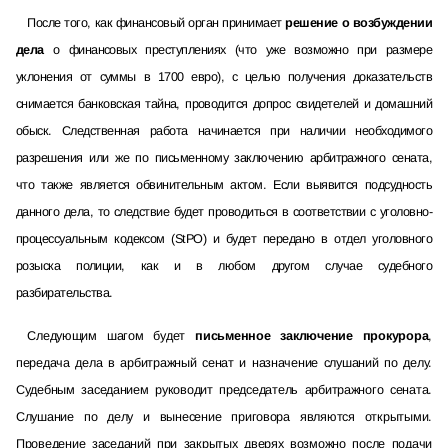
После того, как финансовый орган принимает
решение о возбуждении
дела
о финансовых преступлениях (что уже возможно при размере
уклонения от суммы в 1700 евро), с целью получения доказательств
снимается банковская тайна, проводится допрос свидетелей и домашний
обыск. Следственная работа начинается при наличии необходимого
разрешения или же по письменному заключению арбитражного сената,
что также является обвинительным актом. Если выявится подсудность
данного дела, то следствие будет проводиться в соответствии с уголовно-
процессуальным кодексом (StPO) и будет передано в отдел уголовного
розыска полиции, как и в любом другом случае судебного
разбирательства.
Следующим шагом будет
письменное заключение прокурора
,
передача дела в арбитражный сенат и назначение слушаний по делу.
Судебным заседанием руководит председатель арбитражного сената.
Слушание по делу и вынесение приговора являются открытыми.
Проведение заседаний при закрытых дверях возможно после подачи