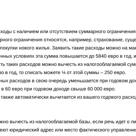
оды с наличием или отсутствием суммарного ограничения
рного ограничения относятся, например, страхование, сущ
покупки нового жилья. Заявить такие расходы можно на м
енных условиях эта сумма повышается до 5840 евро в год, ил
сть таких расходов можно вычесть из налогооблагаемой су
о в год, то списать можете ¼ от этой суммы – 250 евро.
ых расходов в свою очередь уменьшается при годовом дох
 в 60 евро при годовом доходе свыше 60 000 евро.
акже автоматически вычитается из вашего годового расход
но вычесть из налогооблагаемой базы, если речь идет о л
еют юридический адрес или место фактического управления