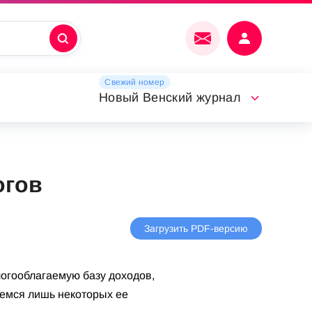
Свежий номер
Новый Венский журнал
огов
Загрузить PDF-версию
логооблагаемую базу доходов,
немся лишь некоторых ее