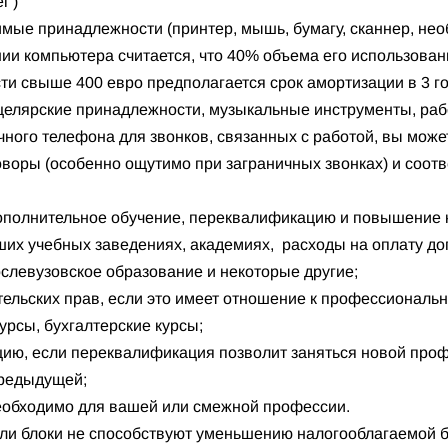
l”)
мые принадлежности (принтер, мышь, бумагу, сканнер, не
ении компьютера считается, что 40% объема его использова
ти свыше 400 евро предполагается срок амортизации в 3 го
нцелярские принадлежности, музыкальные инструменты, раб
чного телефона для звонков, связанных с работой, вы мож
воры (особенно ощутимо при заграничных звонках) и соот
 дополнительное обучение, переквалификацию и повышение
ших учебных заведениях, академиях, расходы на оплату д
ослевузовское образование и некоторые другие;
тельских прав, если это имеет отношение к профессиональн
урсы, бухгалтерские курсы;
цию, если переквалификация позволит заняться новой про
предыдущей;
необходимо для вашей или смежной профессии.
ли блоки не способствуют уменьшению налогооблагаемой б