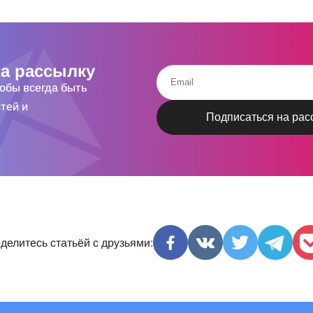
а рассылку
тобы всегда быть
тей и
делитесь статьёй с друзьями: