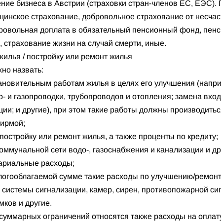
ние бизнеса в Австрии (страховки стран-членов ЕС, ЕЭС).
инское страхование, добровольное страхование от несчас
ровольная доплата в обязательный пенсионный фонд, пенс
 страхование жизни на случай смерти, иные.
 жилья / постройку или ремонт жилья
но назвать:
ановительным работам жилья в целях его улучшения (напри
о- и газопроводки, трубопроводов и отопления; замена вхо
ции; и другие), при этом такие работы должны производит
ирмой;
 постройку или ремонт жилья, а также проценты по кредиту;
оммунальной сети водо-, газоснабжения и канализации и др
тариальные расходы;
алогооблагаемой сумме такие расходы по улучшению/ремонт
 системы сигнализации, камер, сирен, противопожарной си
мков и другие.
суммарных ограничений относятся также расходы на оплату