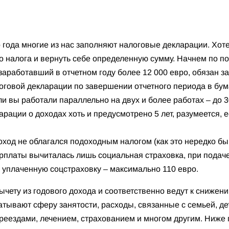
года многие из нас заполняют налоговые декларации. Хоте
 налога и вернуть себе определенную сумму. Начнем по по
заработавший в отчетном году более 12 000 евро, обязан з
оговой декларации по завершении отчетного периода в бума
ли вы работали параллельно на двух и более работах – до 3
рации о доходах хоть и предусмотрено 5 лет, разумеется, 
оход не облагался подоходным налогом (как это нередко бы
зарплаты вычиталась лишь социальная страховка, при пода
 уплаченную соцстраховку – максимально 110 евро.
ычету из годового дохода и соответственно ведут к снижен
атывают сферу занятости, расходы, связанные с семьей, де
реездами, лечением, страхованием и многом другим. Ниже