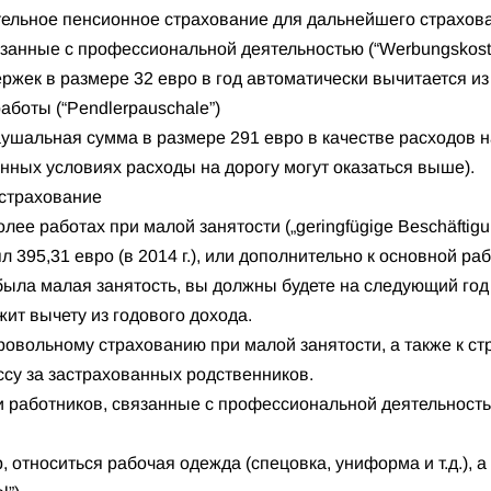
ательное пенсионное страхование для дальнейшего страхов
вязанные с профессиональной деятельностью (“Werbungskost
ржек в размере 32 евро в год автоматически вычитается из
работы (“Pendlerpauschale”)
ушальная сумма в размере 291 евро в качестве расходов на
нных условиях расходы на дорогу могут оказаться выше).
цстрахование
олее работах при малой занятости („geringfügige Beschäftig
395,31 евро (в 2014 г.), или дополнительно к основной раб
с была малая занятость, вы должны будете на следующий го
жит вычету из годового дохода.
бровольному страхованию при малой занятости, а также к с
ссу за застрахованных родственников.
ки работников, связанные с профессиональной деятельност
, относиться рабочая одежда (спецовка, униформа и т.д.), а