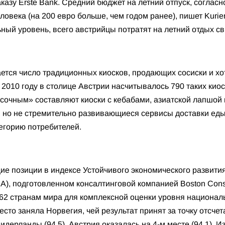
аказу Erste Bank. Средний бюджет на летний отпуск, соглас
еловека (на 200 евро больше, чем годом ранее), пишет Kurie
ный уровень, всего австрийцы потратят на летний отдых св
тся число традиционных киосков, продающих сосиски и хот-
 2010 году в столице Австрии насчитывалось 790 таких киос
исочным» составляют киоски с кебабами, азиатской лапшой 
, но не стремительно развивающиеся сервисы доставки еды
егорию потребителей.
е позиции в индексе Устойчивого экономического развития
A), подготовленном консалтинговой компанией Boston Cons
162 странам мира для комплексной оценки уровня национал
сто заняла Норвегия, чей результат принят за точку отсчета
дерланды (94,5). Австрия оказалась на 4-м месте (94,1). Из