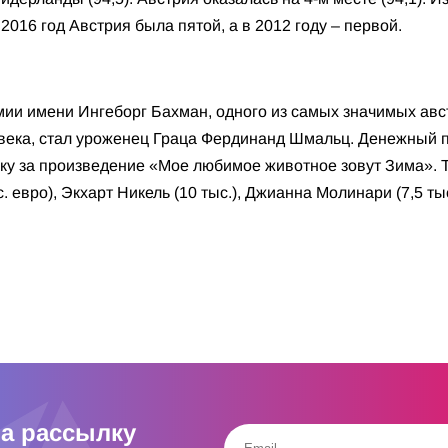
 2016 год Австрия была пятой, а в 2012 году – первой.
ии имени Ингеборг Бахман, одного из самых значимых авст
ека, стал уроженец Граца Фердинанд Шмальц. Денежный пр
ику за произведение «Мое любимое животное зовут Зима».
 евро), Экхарт Никель (10 тыс.), Джианна Молинари (7,5 тыс
а рассылку