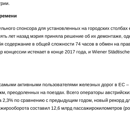
рии.
времени
ульного спонсора для установленных на городских столбах 
ять лет назад мэрия приняла решение об их демонтаже, од
себя содержание в общей сложности 74 часов в обмен на пр
концессии истекает в конце 2017 года, и Wiener Städtische,
 самыми активными пользователями железных дорог в ЕС – 
 км, преодоленных на поездах. Всего операторы австрийск
на 2,3% по сравнению с предыдущим годом, новый рекорд 
ажирооборота составил 12,6 млрд пассажирокилометров (рос