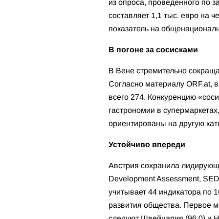
из опроса, проведенного по з
составляет 1,1 тыс. евро на ч
показатель на общенациональ
В погоне за сосисками
В Вене стремительно сокращае
Согласно материалу ORF.at, в
всего 274. Конкуренцию «сос
гастрономии в супермаркетах
ориентированы на другую кат
Устойчиво впереди
Австрия сохранила лидирующи
Development Assessment, SED
учитывает 44 индикатора по 
развития общества. Первое ме
следуют Швейцария (96,0) и Ни