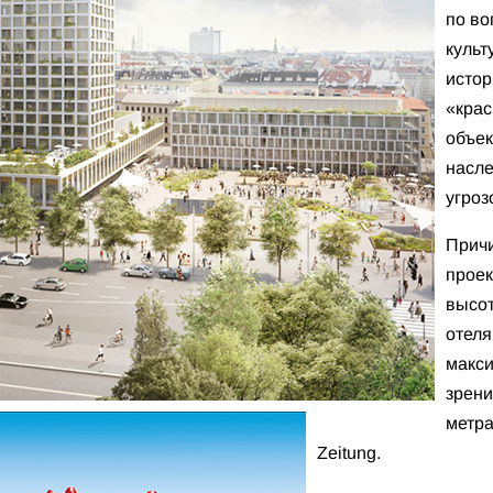
по во
куль
истор
«крас
объек
насле
угроз
Причи
проек
высот
отеля
макси
зрен
метра
Zeitung.