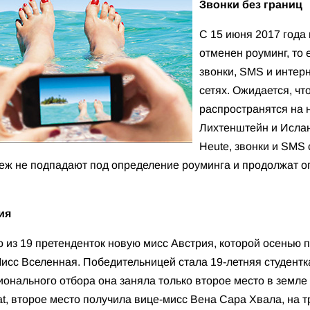
Звонки без границ
С 15 июня 2017 года
отменен роуминг, то 
звонки, SMS и интер
сетях. Ожидается, ч
распространятся на 
Лихтенштейн и Ислан
Heute, звонки и SMS 
беж не подпадают под определение роуминга и продолжат 
ия
 из 19 претенденток новую мисс Австрия, которой осенью п
исс Вселенная. Победительницей стала 19-летняя студент
ионального отбора она заняла только второе место в земле
at, второе место получила вице-мисс Вена Сара Хвала, на 