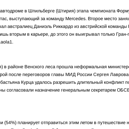
автодроме в Шпильберге (Штирия) этапа чемпионата Форму
тас, выступающий за команду Mercedes. Второе место заня
евал австралиец Даниэль Риккардо из австрийской команды R
лишь вторым в карьере, до этого он выигрывал только Гран-
aola1.
) в районе Венского леса прошла неформальная министерс
орой после переговоров главы МИД России Сергея Лаврова и
бастьяна Курца удалось разрешить длительный конфликт п
роны согласовали назначение генеральным секретарем ОБ
 (54%) планирует отправиться этим летом в путешествие н