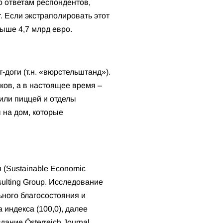
но ответам респондентов,
r. Если экстраполировать этот
ыше 4,7 млрд евро.
доги (т.н. «вюрстельштанд»).
ков, а в настоящее время –
или пиццей и отделы
 на дом, которые
 (Sustainable Economic
ulting Group. Исследование
ьного благосостояния и
 индекса (100,0), далее
дание Österreich Journal