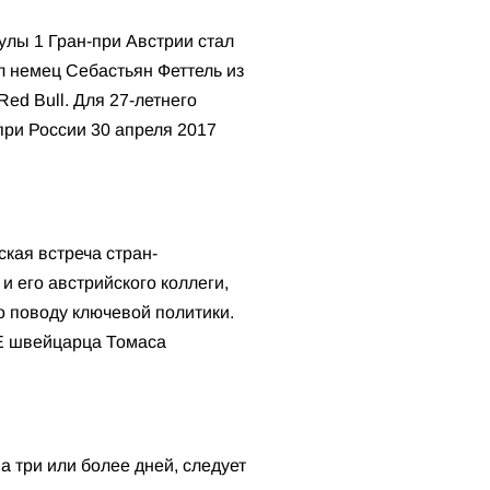
лы 1 Гран-при Австрии стал
л немец Себастьян Феттель из
ed Bull. Для 27-летнего
при России 30 апреля 2017
кая встреча стран-
 его австрийского коллеги,
о поводу ключевой политики.
СЕ швейцарца Томаса
а три или более дней, следует