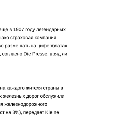
еще в 1907 году легендарных
нако страховая компания
аво размещать на циферблатах
 согласно Die Presse, вряд ли
на каждого жителя страны в
их железных дорог обслужили
для железнодорожного
т на 3%), передает Kleine