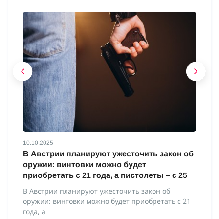
10.10.2025
10
В Австрии планируют ужесточить закон об
В
оружии: винтовки можно будет
м
приобретать с 21 года, а пистолеты – с 25
В 
ми
В Австрии планируют ужесточить закон об
оружии: винтовки можно будет приобретать с 21
года, а