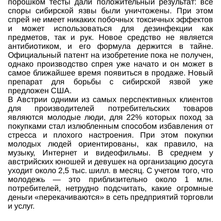
порошком тесты дали положительный результат: все
споры сибирской язвы были уничтожены. При этом
спрей не имеет никаких побочных токсичных эффектов
и может использоваться для дезинфекции как
предметов, так и рук. Новое средство не является
антибиотиком, и его формула держится в тайне.
Официальный патент на изобретение пока не получен,
однако производство спрея уже начато и он может в
самое ближайшее время появиться в продаже. Новый
препарат для борьбы с сибирской язвой уже
предложен США.
В Австрии одними из самых перспективных клиентов
для производителей потребительских товаров
являются молодые люди, для 22% которых поход за
покупками стал излюбленным способом избавления от
стресса и плохого настроения. При этом покупки
молодых людей ориентированы, как правило, на
музыку, Интернет и видеофильмы. В среднем у
австрийских юношей и девушек на организацию досуга
уходит около 2,5 тыс. шилл. в месяц. С учетом того, что
молодежь — это приблизительно около 1 млн.
потребителей, нетрудно подсчитать, какие огромные
деньги «перекачиваются» в сеть предприятий торговли
и услуг.