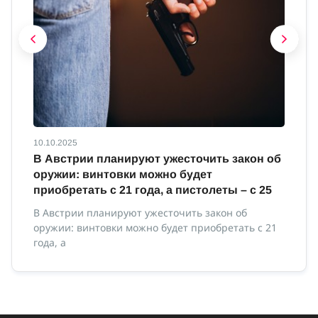
10.10.2025
10
В Австрии планируют ужесточить закон об
В
оружии: винтовки можно будет
м
приобретать с 21 года, а пистолеты – с 25
В 
ми
В Австрии планируют ужесточить закон об
оружии: винтовки можно будет приобретать с 21
года, а