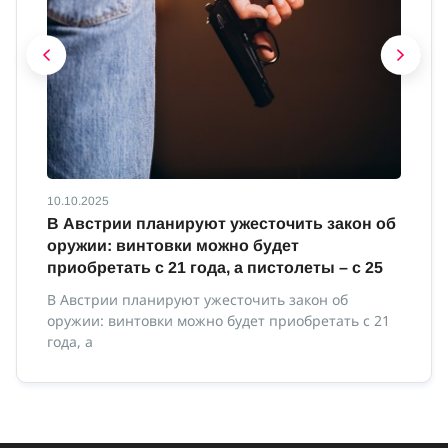
10.10.2025
10
В Австрии планируют ужесточить закон об
В
оружии: винтовки можно будет
м
приобретать с 21 года, а пистолеты – с 25
В 
ми
В Австрии планируют ужесточить закон об
оружии: винтовки можно будет приобретать с 21
года, а