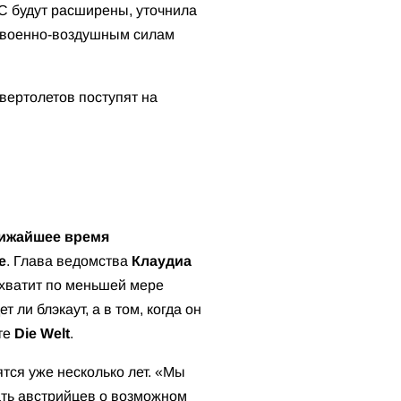
С будут расширены, уточнила
и военно-воздушным силам
вертолетов поступят на
лижайшее время
е
. Глава ведомства
Клаудиа
охватит по меньшей мере
 ли блэкаут, а в том, когда он
ете
Die Welt
.
тся уже несколько лет. «Мы
ать австрийцев о возможном