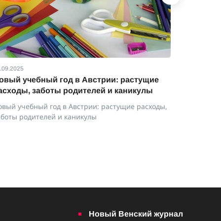
.09.2025
01.07.2025
овый учебный год в Австрии: растущие
Изменен
асходы, заботы родителей и каникулы
Австрии
овый учебный год в Австрии: растущие расходы,
Изменение
аботы родителей и каникулы
Австрии
Новый Венский журнал