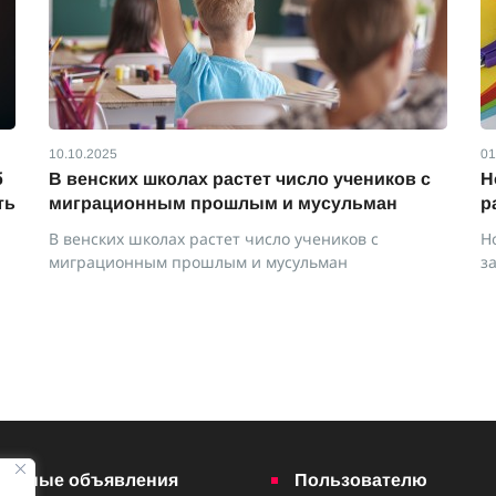
10.10.2025
01
б
В венских школах растет число учеников с
Н
ть
миграционным прошлым и мусульман
р
В венских школах растет число учеников с
Н
миграционным прошлым и мусульман
з
латные объявления
Пользователю