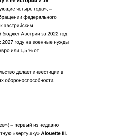
 в ее истории и 16
ующие четыре года», –
обращении федерального
к австрийским
бюджет Австрии за 2022 год
 к 2027 году на военные нужды
вро или 1,5 % от
льство делает инвестиции в
лях обороноспособности.
ев») – первый из недавно
стную «вертушку»
Alouette III
.