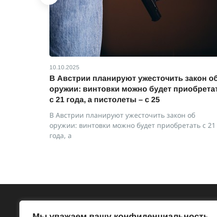
10.10.2025
В Австрии планируют ужесточить закон о
оружии: винтовки можно будет приобрета
с 21 года, а пистолеты – с 25
ений,
В Австрии планируют ужесточить закон об
оружии: винтовки можно будет приобретать с 21
года, а
Всё об Австрии
Бесп
Мы уважаем вашу конфиденциальность