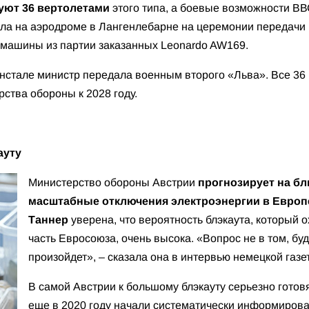
ют 36 вертолетами
этого типа, а боевые возможности ВВ
ала на аэродроме в Лангенлебарне на церемонии передач
 машины из партии заказанных Leonardo AW169.
ннстале министр передала военным второго «Льва». Все 36 
ства обороны к 2028 году.
кауту
Министерство обороны Австрии
прогнозирует на б
масштабные отключения электроэнергии в Европ
Таннер
уверена, что вероятность блэкаута, который 
часть Евросоюза, очень высока. «Вопрос не в том, будет
произойдет», – сказала она в интервью немецкой газ
В самой Австрии к большому блэкауту серьезно готовя
еще в 2020 году начали систематически информиров