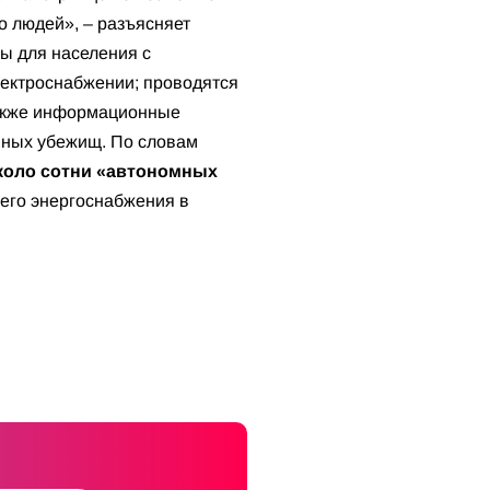
о людей», – разъясняет
ы для населения с
лектроснабжении; проводятся
также информационные
нных убежищ. По словам
около сотни «автономных
него энергоснабжения в