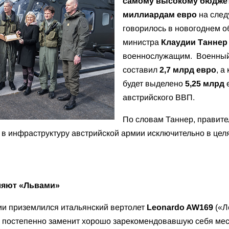
самому высокому бюджету
миллиардам евро
на след
говорилось в новогоднем 
министра
Клаудии Таннер
военнослужащим. Военный 
составил
2,7 млрд евро
, а
будет выделено
5,25 млрд
е
австрийского ВВП.
По словам Таннер, правите
и в инфраструктуру австрийской армии исключительно в це
ляют «Львами»
рии приземлился итальянский вертолет
Leonardo AW169
(«Л
 постепенно заменит хорошо зарекомендовавшую себя ме