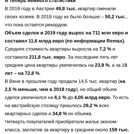
А теперь немного статистики
В 2019 году в Австрии
49,8 тыс.
квартир сменили
своих хозяев. В 2018 году их было больше –
50,2 тыс
.,
что пока остается рекордом.
Объем сделок в 2019 году вырос на 711 млн евро и
составил 11,6 млрд евро (по информации Remax).
Средняя стоимость квартиры выросла на
7,2 %
и
составила
211,8 тыс. евро
. За последние пять лет
средняя цена квартиры увеличилась на
23,9 %
, а за 1
0
лет – на 72,8 %
.
В Вене в прошлом году продали 14,5 тыс. квартир (
на
2,5 % меньше, чем в 2018 году
), но общий объем
сделок увеличился на
6,1 %
до
4,05 млрд евро
. То есть
на австрийскую столицу пришлось
29,2 %
всех
квартирных сделок и
34,8 %
их объема.
Четверть покупателей приобретали жилье эконом-
класса, заплатив за квартиру в среднем около
159 тыс.