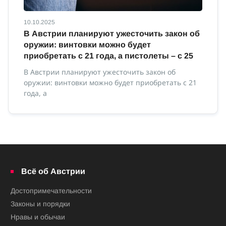
10.10.2025
10
В Австрии планируют ужесточить закон об
В
оружии: винтовки можно будет
м
приобретать с 21 года, а пистолеты – с 25
В 
ми
В Австрии планируют ужесточить закон об
оружии: винтовки можно будет приобретать с 21
года, а
Всё об Австрии
Достопримечательности
Законы и порядки
Нравы и обычаи