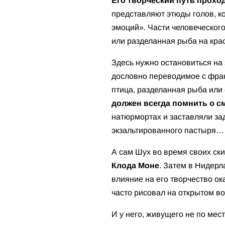
Его творческий путь прохо
представляют этюды голов, ко
эмоций». Части человеческого
или разделанная рыба на кр
Здесь нужно остановиться на
дословно переводимое с фран
птица, разделанная рыба или
должен всегда помнить о с
натюрмортах и заставляли за
экзальтированного пастыря
А сам Шух во время своих ск
Клода Моне
. Затем в Нидерл
влияние на его творчество о
часто рисовал на открытом во
И у него, живущего не по мест