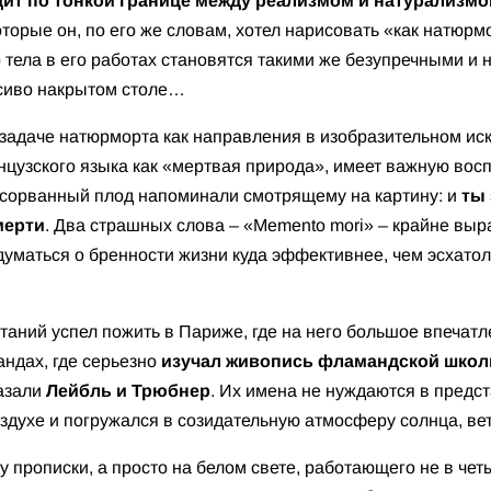
дит по тонкой границе между реализмом и натурализм
торые он, по его же словам, хотел нарисовать «как натюрмо
 тела в его работах становятся такими же безупречными и 
асиво накрытом столе…
 задаче натюрморта как направления в изобразительном ис
цузского языка как «мертвая природа», имеет важную вос
 сорванный плод напоминали смотрящему на картину: и
ты 
мерти
. Два страшных слова – «Memento mori» – крайне вы
думаться о бренности жизни куда эффективнее, чем эсхато
…
итаний успел пожить в Париже, где на него большое впечат
андах, где серьезно
изучал живопись фламандской шко
казали
Лейбль и Трюбнер
. Их имена не нуждаются в предс
здухе и погружался в созидательную атмосферу солнца, вет
у прописки, а просто на белом свете, работающего не в чет