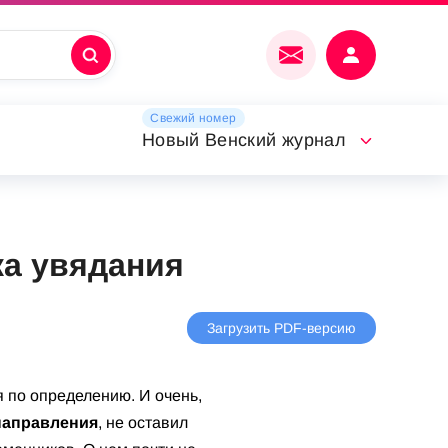
Свежий номер
Новый Венский журнал
ка увядания
Загрузить PDF-версию
я по определению. И очень,
направления
, не оставил