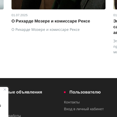
01.07.2025
01
О Рихарде Мозере и комиссаре Рексе
Э
с
О Рихарде Мозере и комиссаре Рексе
а
Э
п
м
латные объявления
Пользователю
Контакты
ш
ва
Вход в личный кабинет
ения работы