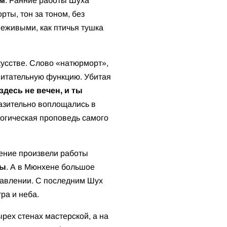
ом
. Ранние работы Шуха
рты, тон за тоном, без
неживыми, как птичья тушка
кусстве. Слово «натюрморт»,
питательную функцию. Убитая
здесь не вечен, и ты
разительно воплощались в
логическая проповедь самого
ление произвели работы
лы
. А в Мюнхене большое
тавлении. С последним Шух
ра и неба.
ырех стенах мастерской, а на