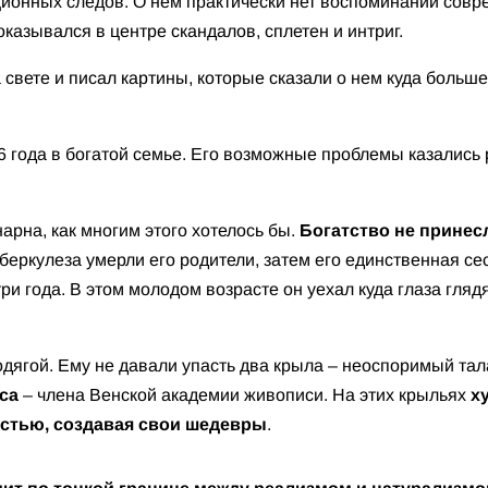
ионных следов. О нем практически нет воспоминаний совре
оказывался в центре скандалов, сплетен и интриг.
 свете и писал картины, которые сказали о нем куда боль
6 года в богатой семье. Его возможные проблемы казалис
нарна, как многим этого хотелось бы.
Богатство не принесл
беркулеза умерли его родители, затем его единственная се
ри года. В этом молодом возрасте он уехал куда глаза глядя
одягой. Ему не давали упасть два крыла – неоспоримый тал
са
– члена Венской академии живописи. На этих крыльях
х
остью, создавая свои шедевры
.