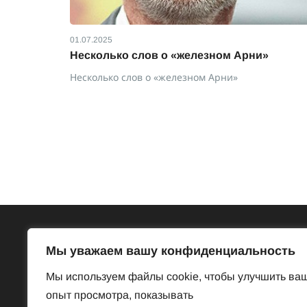
01.07.2025
пейзажей
Несколько слов о «железном Арни»
Несколько слов о «железном Арни»
жей и
Всё об Австрии
Бесп
Мы уважаем вашу конфиденциальность
Достопримечательности
Базар
Мы используем файлы cookie, чтобы улучшить ва
Законы и порядки
Знакомст
опыт просмотра, показывать
Нравы и обычаи
Предлож