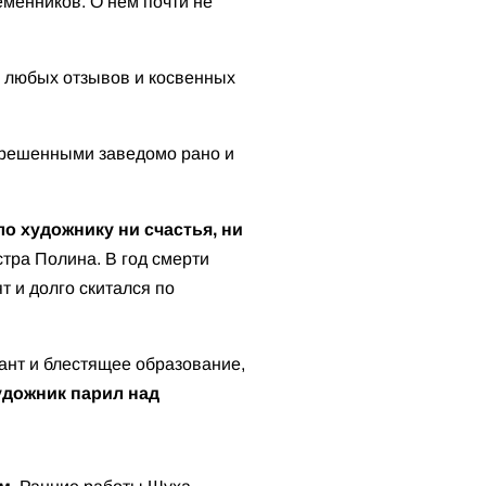
менников. О нем почти не
ше любых отзывов и косвенных
ь решенными заведомо рано и
о художнику ни счастья, ни
стра Полина. В год смерти
т и долго скитался по
ант и блестящее образование,
удожник парил над