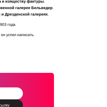
а и изяществу фактуры
.
ственной галерее Бельведер
.
 и Дрезденской галереях
.
1903 года.
ы он успел написать.