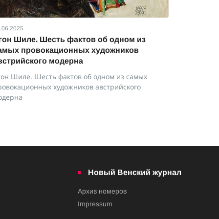
.06.2025
01.06.2025
гон Шиле. Шесть фактов об одном из
Эрвин К
амых провокационных художников
экраниз
встрийского модерна
Эрвин Кна
экраниза
гон Шиле. Шесть фактов об одном из самых
ровокационных художников австрийского
одерна
Новый Венский журнал
Архив номеров
Impressum