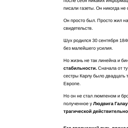
после себя никаких информац
писали газеты. Он никогда не 
Он просто был. Просто жил на
свидетельств.
Шух родился 30 сентября 184
без малейшего усилия.
Но жизнь не так линейна и би
стабильности.
Сначала от ту
сестры Карлу было двадцать т
Европе.
Но он не стал люмпеном и бр
полученное у
Людвига Галау
трагической действительн