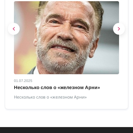
01.07.2025
01
Несколько слов о «железном Арни»
О
Несколько слов о «железном Арни»
О 