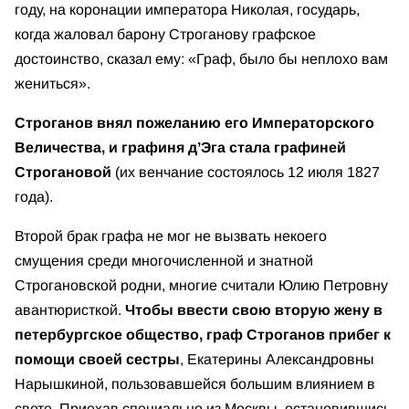
году, на коронации императора Николая, государь,
когда жаловал барону Строганову графское
достоинство, сказал ему: «Граф, было бы неплохо вам
жениться».
Строганов внял пожеланию его Императорского
Величества, и графиня д’Эга стала графиней
Строгановой
(их венчание состоялось 12 июля 1827
года).
Второй брак графа не мог не вызвать некоего
смущения среди многочисленной и знатной
Строгановской родни, многие считали Юлию Петровну
авантюристкой.
Чтобы ввести свою вторую жену в
петербургское общество, граф Строганов прибег к
помощи своей сестры
, Екатерины Александровны
Нарышкиной, пользовавшейся большим влиянием в
свете. Приехав специально из Москвы, остановившись