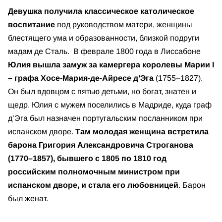
Девушка получила классическое католическое
воспитание
под руководством матери, женщины
блестящего ума и образованности, близкой подруги
мадам де Сталь. В феврале 1800 года в Лиссабоне
Юлия вышла замуж за камергера королевы Марии I
– графа Хосе-Мария-де-Айресе д’Эга
(1755–1827).
Он был вдовцом с пятью детьми, но богат, знатен и
щедр. Юлия с мужем поселились в Мадриде, куда граф
д’Эга был назначен португальским посланником при
испанском дворе.
Там молодая женщина встретила
барона Григория Александровича Строганова
(1770–1857), бывшего с 1805 по 1810 год
российским полномочным министром при
испанском дворе, и
стала его любовницей
. Барон
был женат.