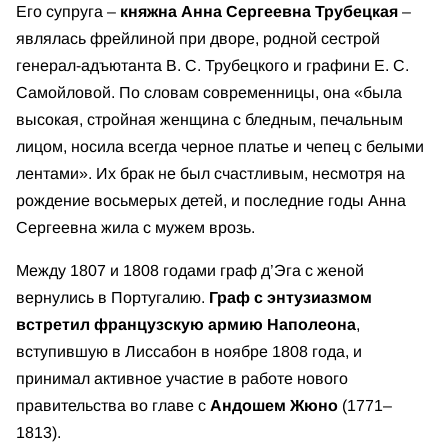
Его супруга –
княжна Анна Сергеевна Трубецкая
–
являлась фрейлиной при дворе, родной сестрой
генерал-адъютанта В. С. Трубецкого и графини Е. С.
Самойловой. По словам современницы, она «была
высокая, стройная женщина с бледным, печальным
лицом, носила всегда черное платье и чепец с белыми
лентами». Их брак не был счастливым, несмотря на
рождение восьмерых детей, и последние годы Анна
Сергеевна жила с мужем врозь.
Между 1807 и 1808 годами граф д’Эга с женой
вернулись в Португалию.
Граф с энтузиазмом
встретил французскую армию Наполеона
,
вступившую в Лиссабон в ноябре 1808 года, и
принимал активное участие в работе нового
правительства во главе с
Андошем Жюно
(1771–
1813).