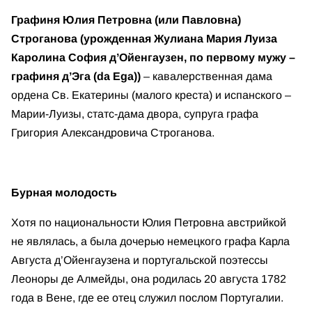
Графиня Юлия Петровна (или Павловна)
Строганова (урожденная Жулиана Мария Луиза
Каролина София д’Ойенгаузен, по первому мужу –
графиня д’Эга (da Ega))
– кавалерственная дама
ордена Св. Екатерины (малого креста) и испанского –
Марии-Луизы, статс-дама двора, супруга графа
Григория Александровича Строганова.
Бурная молодость
Хотя по национальности Юлия Петровна австрийкой
не являлась, а была дочерью немецкого графа Карла
Августа д’Ойенгаузена и португальской поэтессы
Леоноры де Алмейды, она родилась 20 августа 1782
года в Вене, где ее отец служил послом Португалии.