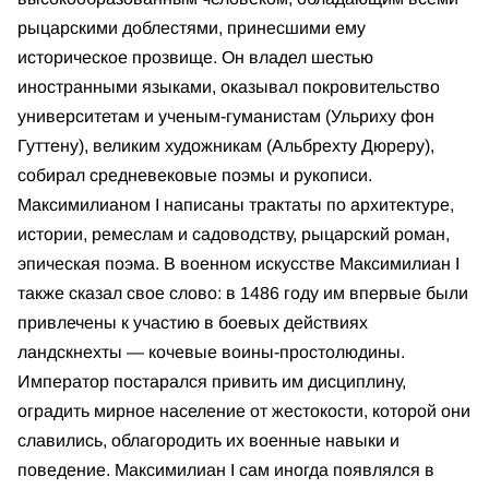
рыцарскими доблестями, принесшими ему
историческое прозвище. Он владел шестью
иностранными языками, оказывал покровительство
университетам и ученым-гуманистам (Ульриху фон
Гуттену), великим художникам (Альбрехту Дюреру),
собирал средневековые поэмы и рукописи.
Максимилианом I написаны трактаты по архитектуре,
истории, ремеслам и садоводству, рыцарский роман,
эпическая поэма. В военном искусстве Максимилиан I
также сказал свое слово: в 1486 году им впервые были
привлечены к участию в боевых действиях
ландскнехты — кочевые воины-простолюдины.
Император постарался привить им дисциплину,
оградить мирное население от жестокости, которой они
славились, облагородить их военные навыки и
поведение. Максимилиан I сам иногда появлялся в