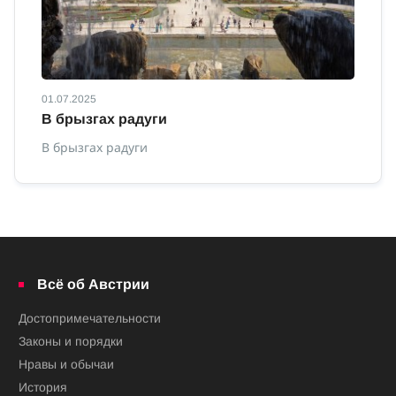
01.07.2025
01
В брызгах радуги
С
о
В брызгах радуги
Са
Ав
Всё об Австрии
Достопримечательности
Законы и порядки
Нравы и обычаи
История