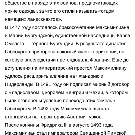
обществе в наряде этих воинов, предпочитающих
яркие одежды, за что его стали называть «отцом
немецких ландскнехтов».
В 1477 году состоялось бракосочетание Максимилиана
и Марии Бургундской, единственной наследницы Карла
Смелого — герцога Бургундии. В результате династия
Габсбургов приобрела лакомый кусок территории, на
которую впоследствии претендовала Франция. Еще до
вступления на императорский престол Максимилиану
удалось расширить влияние на Фландрию и
Нидерланды. В 1491 году он подписал мирный договор
с Владиславом II, королем Венгрии и Чехии, в котором
были оговорены условия перехода этих земель к
Габсбургам. В 1492 году Максимилиан выгнал
вторгшихся на территорию Австрии турков.
После кончины Фридриха III в августе 1493 года
Максимилиан стал императором Священной Римской