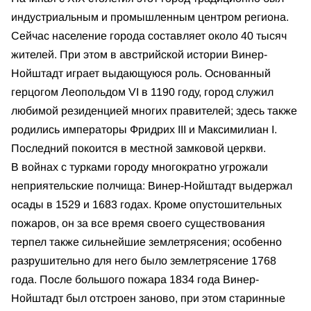
индустриальным и промышленным центром региона.
Сейчас население города составляет около 40 тысяч
жителей. При этом в австрийской истории Винер-
Нойштадт играет выдающуюся роль. Основанный
герцогом Леопольдом VI в 1190 году, город служил
любимой резиденцией многих правителей; здесь также
родились императоры Фридрих III и Максимилиан I.
Последний покоится в местной замковой церкви.
В войнах с турками городу многократно угрожали
неприятельские полчища: Винер-Нойштадт выдержал
осады в 1529 и 1683 годах. Кроме опустошительных
пожаров, он за все время своего существования
терпел также сильнейшие землетрясения; особенно
разрушительно для него было землетрясение 1768
года. После большого пожара 1834 года Винер-
Нойштадт был отстроен заново, при этом старинные