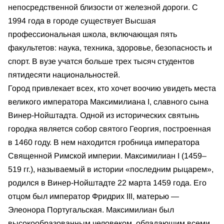
непосредственной близости от железной дороги. С
1994 года в городе существует Высшая
профессиональная школа, включающая пять
факультетов: наука, техника, здоровье, безопасность и
спорт. В вузе учатся больше трех тысяч студентов
пятидесяти национальностей.
Город привлекает всех, кто хочет воочию увидеть места
великого императора Максимилиана I, славного сына
Винер-Нойштадта. Одной из исторических святынь
городка является собор cвятого Георгия, построенная
в 1460 году. В нем находится гробница императора
Священной Римской империи. Максимилиан I (1459–
519 гг.), называемый в истории «последним рыцарем»,
родился в Винер-Нойштадте 22 марта 1459 года. Его
отцом был император Фридрих III, матерью —
Элеонора Португальская. Максимилиан был
высокообразованным человеком, обладающим всеми