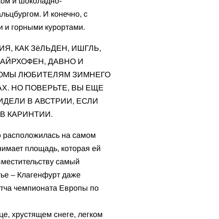
ом и шоколадно-
ьцбургом. И конечно, с
 и горными курортами.
Я, КАК ЗёЛЬДЕН, ИШГЛЬ,
АЙРХОФЕН, ДАВНО И
ОМЫ ЛЮБИТЕЛЯМ ЗИМНЕГО
АХ. НО ПОВЕРЬТЕ, ВЫ ЕЩЕ
ИДЕЛИ В АВСТРИИ, ЕСЛИ
В КАРИНТИИ.
о расположилась на самом
нимает площадь, которая ей
овместительству самый
тье – Клагенфурт даже
атча чемпионата Европы по
це, хрустящем снеге, легком