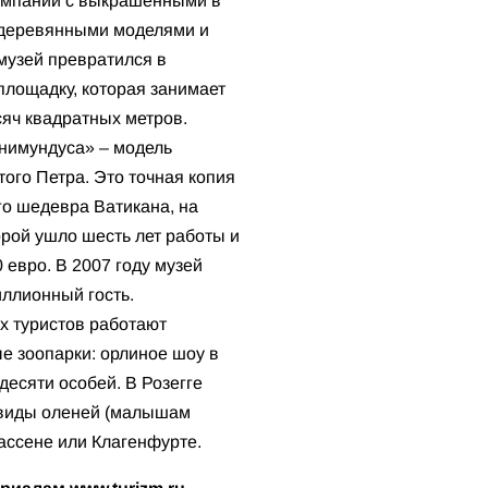
омпании с выкрашенными в
 деревянными моделями и
 музей превратился в
площадку, которая занимает
сяч квадратных метров.
нимундуса» – модель
ого Петра. Это точная копия
го шедевра Ватикана, на
орой ушло шесть лет работы и
 евро. В 2007 году музей
иллионный гость.
х туристов работают
е зоопарки: орлиное шоу в
десяти особей. В Розегге
е виды оленей (малышам
ассене или Клагенфурте.