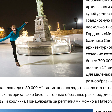
небольшой к
яркие краски
кучей долгов
грандиозную 
несколько ты
Гордость «Ми
базилики Свят
архитектурно
создание кот
более 700 000
посетил 17-м
Для маленьки
разнообразны
на площади в 30 000 м², где можно погладить около ста пяти
тных, американские бизоны, горные обезьяны, рыси, редки
озы и кролики). Понаблюдать за рептилиями можно в Патерг