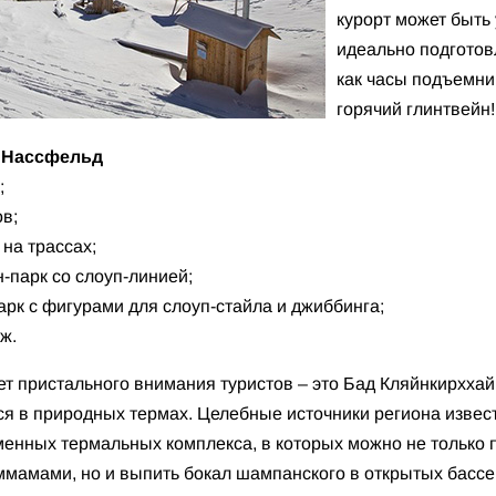
курорт может быть 
идеально подгото
как часы подъемни
горячий глинтвейн!
 Нассфельд
;
в;
 на трассах;
н-парк со слоуп-линией;
рк с фигурами для слоуп-стайла и джиббинга;
ж.
т пристального внимания туристов – это Бад Кляйнкирххайм
я в природных термах. Целебные источники региона извест
енных термальных комплекса, в которых можно не только 
ммамами, но и выпить бокал шампанского в открытых басс