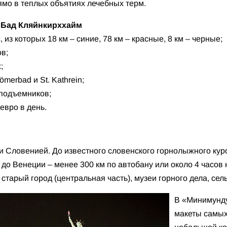
мо в теплых объятиях лечебных терм.
 Бад Кляйнкирххайм
 из которых 18 км – синие, 78 км – красные, 8 км – черные;
в;
;
merbad и St. Kathrein;
 подъемников;
 евро в день.
и Словенией. До известного словенского горнолыжного кур
 а до Венеции – менее 300 км по автобану или около 4 часов
старый город (центральная часть), музеи горного дела, сел
В «Минимунду
макеты самых