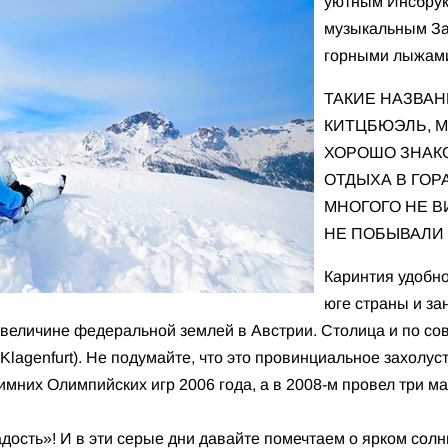
уютным Инсбрук
музыкальным Зал
горными лыжами
ТАКИЕ НАЗВАНИ
КИТЦБЮЭЛЬ, М
ХОРОШО ЗНАК
ОТДЫХА В ГОР
МНОГОГО НЕ В
НЕ ПОБЫВАЛИ 
Каринтия удобн
юге страны и за
о величине федеральной землей в Австрии. Столица и по с
Klagenfurt). Не подумайте, что это провинциальное захолус
имних Олимпийских игр 2006 года, а в 2008-м провел три м
дость»! И в эти серые дни давайте помечтаем о ярком солн