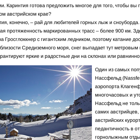
. Каринтия готова предложить многое для того, чтобы вы 
ном австрийском крае?
ия, конечно, – рай для любителей горных лыж и сноуборда. 
ая протяженность маркированных трасс – более 900 км. Зд
а Гросглоккнер с гигантским ледником, поэтому катание дос
 близости Средиземного моря, снег выпадает тут метровым
арантируют яркие и радостные дни на склонах или равнинн
Один из самых поп
Нассфельд (Nassfel
аэропорта Клагенф
многочасовых и ут
Нассфельд не толь
самих австрийцев, 
австрийских курорт
педантичность в от
горнолыжным отды