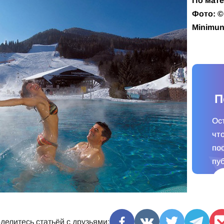
По мате
Фото: ©
Minimu
П
Ос
чт
по
пу
делитесь статьёй с друзьями: