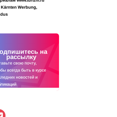
риалам www.turizm.ru
 Kärnten Werbung,
ndus
одпишитесь на
рассылку
тавьте свою почту,
обы всегда быть в курсе
следних новостей и
бликаций