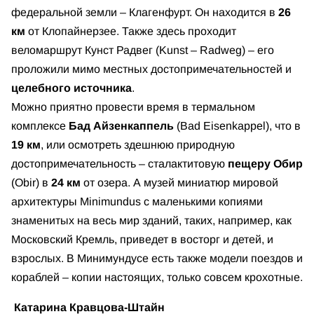
федеральной земли – Клагенфурт. Он находится в
26
км
от Клопайнерзее. Также здесь проходит
веломаршрут Кунст Радвег (Kunst – Radweg) – его
проложили мимо местных достопримечательностей и
целебного источника
.
Можно приятно провести время в термальном
комплексе
Бад Айзенкаппель
(Bad Eisenkappel), что в
19 км
, или осмотреть здешнюю природную
достопримечательность – сталактитовую
пещеру Обир
(Obir) в
24 км
от озера. А музей миниатюр мировой
архитектуры Minimundus с маленькими копиями
знаменитых на весь мир зданий, таких, например, как
Московский Кремль, приведет в восторг и детей, и
взрослых. В Минимундусе есть также модели поездов и
кораблей – копии настоящих, только совсем крохотные.
Катарина Кравцова-Штайн