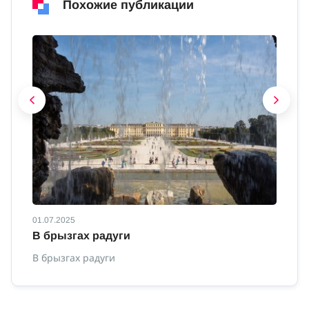
Похожие публикации
01.07.2025
01
В брызгах радуги
С
о
В брызгах радуги
Са
Ав