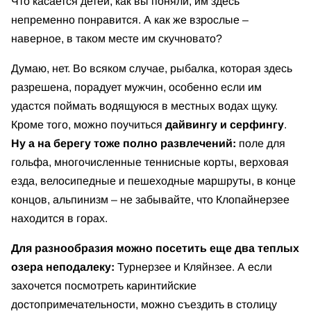
Что касается детей, как вы поняли, им здесь
непременно понравится. А как же взрослые –
наверное, в таком месте им скучновато?
Думаю, нет. Во всяком случае, рыбалка, которая здесь
разрешена, порадует мужчин, особенно если им
удастся поймать водящуюся в местных водах щуку.
Кроме того, можно поучиться
дайвингу и серфингу
.
Ну а на берегу тоже полно развлечений:
поле для
гольфа, многочисленные теннисные корты, верховая
езда, велосипедные и пешеходные маршруты, в конце
концов, альпинизм – не забывайте, что Клопайнерзее
находится в горах.
Для разнообразия можно посетить еще два теплых
озера неподалеку:
Турнерзее и Кляйнзее. А если
захочется посмотреть каринтийские
достопримечательности, можно съездить в столицу