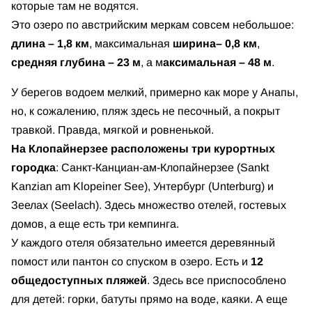
которые там не водятся.
Это озеро по австрийским меркам совсем небольшое:
длина – 1,8 км
, максимальная
ширина– 0,8 км
,
средняя глубина – 23 м
, а м
аксимальная – 48 м
.
У берегов водоем мелкий, примерно как море у Анапы,
но, к сожалению, пляж здесь не песочный, а покрыт
травкой. Правда, мягкой и ровненькой.
На Клопайнерзее расположены три курортных
городка
: Санкт-Канциан-ам-Клопайнерзее (Sankt
Kanzian am Klopeiner See), Унтербург (Unterburg) и
Зеелах (Seelach). Здесь множество отелей, гостевых
домов, а еще есть три кемпинга.
У каждого отеля обязательно имеется деревянный
помост или пантон со спуском в озеро. Есть и
12
общедоступных пляжей
. Здесь все приспособлено
для детей: горки, батуты прямо на воде, каяки. А еще