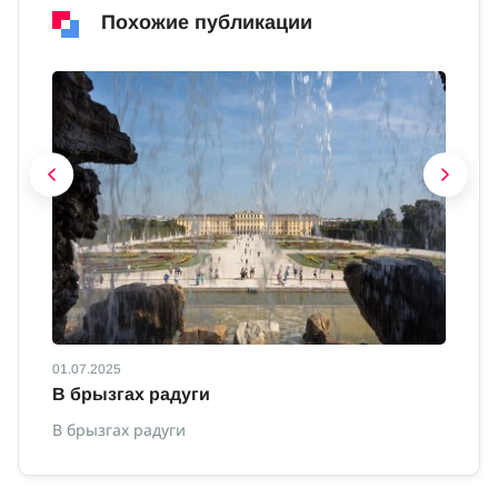
Похожие публикации
01.07.2025
01
В брызгах радуги
С
о
В брызгах радуги
Са
Ав