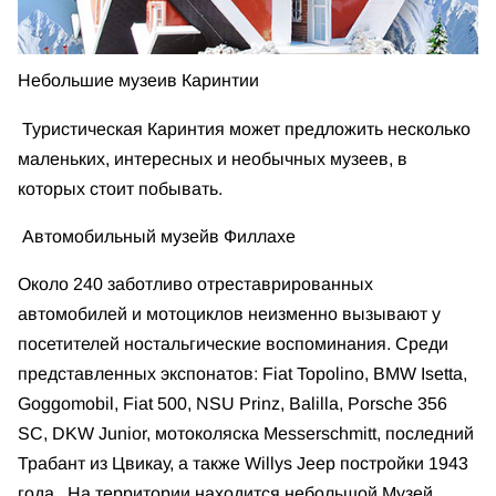
Небольшие музеи
в Каринтии
Туристическая Каринтия может предложить несколько
маленьких, интересных и необычных музеев, в
которых стоит побывать.
Автомобильный музей
в Филлахе
Около 240 заботливо отреставрированных
автомобилей и мотоциклов неизменно вызывают у
посетителей ностальгические воспоминания. Среди
представленных экспонатов: Fiat Topolino, BMW Isetta,
Goggomobil, Fiat 500, NSU Prinz, Balilla, Porsche 356
SC, DKW Junior, мотоколяска Messerschmitt, последний
Трабант из Цвикау, а также Willys Jeep постройки 1943
года. На территории находится небольшой Музей