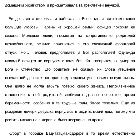
домашним хозяйством и присматривала за трехлетней внучкой.
Ее дочь до этого жила и работала в Вене, где и встретила свою
большую любовь. Парень из хорошей семьи, офицер покорил ее
сердце. Молодые люди, несмотря на сопротивление родителей
возлюбленного, решили пожениться в его следующий фронтовой
отпуск. Но… человек предполагает, а Бог располагает! Однажды
молодой офицер не вернулся с поля боя. Как говорится, он умер за
Бога и Отечество. Его родители не сказали ни слова утешения
несчастной девочке, которая под сердцем уже носила новую жизнь.
Она долго не могла забыть потерю своего жениха. Неприязненное
отношение к ней родителей любимого делало непростое время
беременности, особенно в те трудные годы, более тяжелым. Еще до
рождения дочери девушка вернулась в родительский дом, потому что
растить младенца в деревне было несравненно проще.
Курорт в городке Бад-Татцмансдорфе в то время естественно