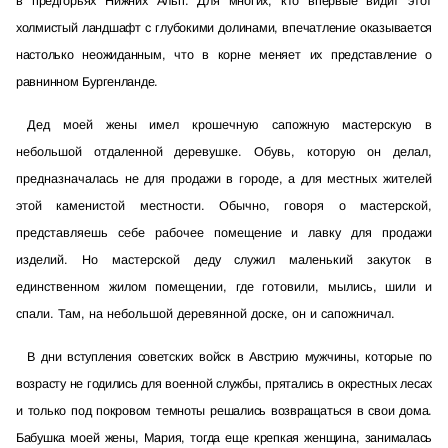
в предгорьях Нижних Альп. Для многих, кто впервые видит этот
холмистый ландшафт с глубокими долинами, впечатление оказывается
настолько неожиданным, что в корне меняет их представление о
равнинном Бургенланде.
Дед моей жены имел крошечную сапожную мастерскую в
небольшой отдаленной деревушке. Обувь, которую он делал,
предназначалась не для продажи в городе, а для местных жителей
этой каменистой местности. Обычно, говоря о мастерской,
представляешь себе рабочее помещение и лавку для продажи
изделий. Но мастерской деду служил маленький закуток в
единственном жилом помещении, где готовили, мылись, шили и
спали. Там, на небольшой деревянной доске, он и сапожничал.
В дни вступления советских войск в Австрию мужчины, которые по
возрасту не годились для военной службы, прятались в окрестных лесах
и только под покровом темноты решались возвращаться в свои дома.
Бабушка моей жены, Мария, тогда еще крепкая женщина, занималась