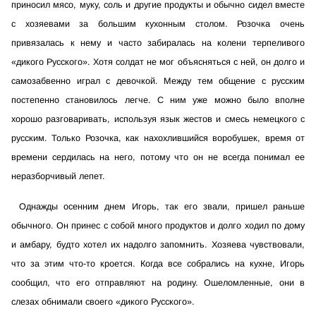
приносил мясо, муку, соль и другие продукты и обычно сидел вместе
с хозяевами за большим кухонным столом. Розочка очень
привязалась к нему и часто забиралась на колени терпеливого
«дикого Русского». Хотя солдат не мог объясняться с ней, он долго и
самозабвенно играл с девочкой. Между тем общение с русским
постепенно становилось легче. С ним уже можно было вполне
хорошо разговаривать, используя язык жестов и смесь немецкого с
русским. Только Розочка, как нахохлившийся воробушек, время от
времени сердилась на него, потому что он не всегда понимал ее
неразборчивый лепет.
Однажды осенним днем Игорь, так его звали, пришел раньше
обычного. Он принес с собой много продуктов и долго ходил по дому
и амбару, будто хотел их надолго запомнить. Хозяева чувствовали,
что за этим что-то кроется. Когда все собрались на кухне, Игорь
сообщил, что его отправляют на родину. Ошеломленные, они в
слезах обнимали своего «дикого Русского».