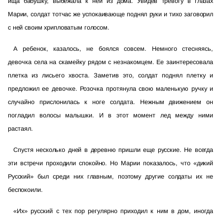
ища бабушку, выбежала к ней из дома. Увидев тревогу в глазах
Марии, солдат тотчас же успокаивающе поднял руки и тихо заговорил
с ней своим хрипловатым голосом.
А ребенок, казалось, не боялся совсем. Немного стесняясь,
девочка села на скамейку рядом с незнакомцем. Ее заинтересовала
плетка из лисьего хвоста. Заметив это, солдат поднял плетку и
предложил ее девочке. Розочка протянула свою маленькую ручку и
случайно прислонилась к ноге солдата. Нежным движением он
погладил волосы малышки. И в этот момент лед между ними
растаял.
Спустя несколько дней в деревню пришли еще русские. Не всегда
эти встречи проходили спокойно. Но Марии показалось, что «дикий
Русский» был среди них главным, поэтому другие солдаты их не
беспокоили.
«Их» русский с тех пор регулярно приходил к ним в дом, иногда