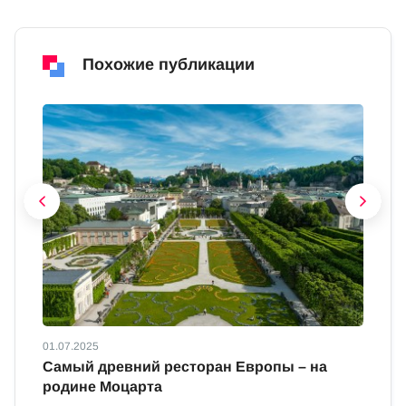
Похожие публикации
01.07.2025
01
ны
Самый древний ресторан Европы – на
В
родине Моцарта
Ве