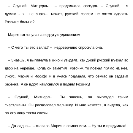
–
Слушай, Митцерль… – продолжала соседка.
–
Слушай,
я
думаю… я
не знаю… может, русский совсем не хотел сделать
Розочке больно?
Мария взглянула на подругу с удивлением.
–
С чего ты это взяла? –
недоверчиво спросила она.
–
Знаешь, я выглянула в окно и увидела, как дикий русский въехал во
двор на жеребце. Когда он заметил
Розочку, то поехал прямо на нее.
Иисус, Мария и Иосиф! Я в ужасе подумала, что сейчас он задавит
ребенка. А он вдруг наклонился и поднял Розочку!
–
Слушай, Митцерль… Ты знаешь, он выглядел таким
счастливым. Он расцеловал малышку. И мне кажется, я видела, как
по его лицу текли слезы.
–
Да ладно… – сказала Мария с сомнением.
–
Ну ты и придумала!