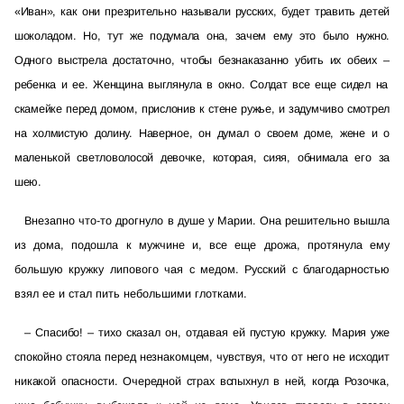
«Иван», как они презрительно называли русских, будет травить детей
шоколадом. Но, тут же подумала она, зачем ему это было нужно.
Одного выстрела достаточно, чтобы безнаказанно убить их обеих
–
ребенка и ее. Женщина выглянула в окно. Солдат все еще сидел на
скамейке перед домом, прислонив к стене ружье, и задумчиво смотрел
на холмистую долину. Наверное, он думал о своем доме, жене и о
маленькой светловолосой девочке, которая, сияя, обнимала его за
шею.
Внезапно что-то дрогнуло в душе у Марии. Она решительно вышла
из дома, подошла к мужчине и, все еще дрожа, протянула ему
большую кружку липового чая с медом. Русский с благодарностью
взял ее и стал пить небольшими глотками.
– Спасибо! – тихо сказал он, отдавая ей пустую кружку. Мария уже
спокойно стояла перед незнакомцем, чувствуя, что от него не исходит
никакой опасности. Очередной страх вспыхнул в ней, когда Розочка,