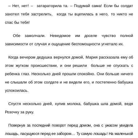
–
Нет, нет! –
затараторила та.
–
Подумай сама! Если бы солдат
захотел тебя застрелить,
когда ты вцепилась в него, то никто не
спас бы тебя!
Обе замолчали. Неведомое им доселе чувство полной
зависимости от случая и ощущение беспомощности угнетало их.
Когда вечером дедушка вернулся домой, Мария рассказала ему об
этом жутком происшествии, и они решили
больше не спускать с
ребенка глаз. Несколько дней прошли спокойно. Они больше ничего
не слышали об этом солдате и не видели его, и постепенно бабушка
успокоилась.
Спустя несколько дней, купив молока, бабушка шла домой, ведя
Розочку за руку.
Повернув за последний поворот перед домом, она с ужасом увидела
лошадь, пасущуюся перед ее забором… Ту самую лошадь! На маленькой