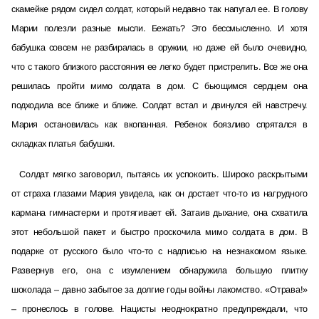
скамейке рядом сидел солдат, который недавно так напугал ее. В голову
Марии полезли разные мысли. Бежать? Это бессмысленно. И хотя
бабушка совсем не разбиралась в оружии, но даже ей было очевидно,
что с такого близкого расстояния ее легко будет пристрелить. Все же она
решилась пройти мимо солдата в дом. С бьющимся сердцем она
подходила все ближе и ближе. Солдат встал и двинулся ей навстречу.
Мария остановилась как вкопанная. Ребенок боязливо спрятался в
складках платья бабушки.
Солдат мягко заговорил, пытаясь их успокоить. Широко раскрытыми
от страха глазами Мария увидела, как он достает что-то из нагрудного
кармана гимнастерки и протягивает ей. Затаив дыхание, она схватила
этот небольшой пакет и быстро проскочила мимо солдата в дом. В
подарке от русского было что-то с надписью на незнакомом языке.
Развернув его, она с изумлением обнаружила большую плитку
шоколада – давно забытое за долгие годы войны лакомство. «Отрава!»
– пронеслось в голове. Нацисты неоднократно предупреждали, что