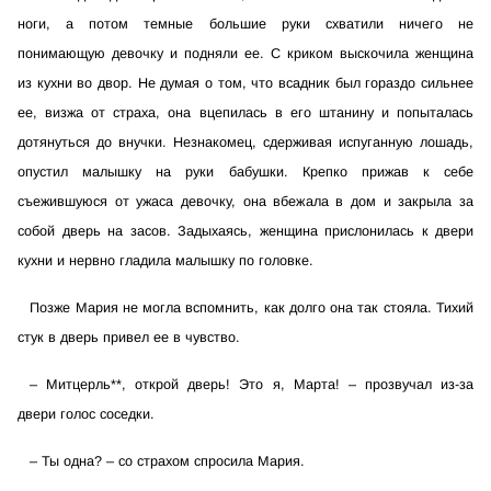
ноги, а потом темные большие руки схватили ничего не
понимающую девочку и подняли ее. С криком выскочила женщина
из кухни во двор. Не думая о том, что всадник был гораздо сильнее
ее, визжа от страха, она вцепилась в его штанину и попыталась
дотянуться до внучки. Незнакомец, сдерживая испуганную лошадь,
опустил малышку на руки бабушки. Крепко прижав к себе
съежившуюся от ужаса девочку, она вбежала в дом и закрыла за
собой дверь на засов. Задыхаясь, женщина прислонилась к двери
кухни и нервно гладила малышку по головке.
Позже Мария не могла вспомнить, как долго она так стояла. Тихий
стук в дверь привел ее в чувство.
–
Митцерль**, открой дверь! Это я, Марта! – прозвучал из-за
двери голос соседки.
–
Ты одна? – со страхом спросила Мария.