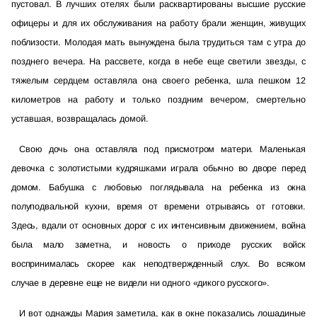
пустовал. В лучших отелях были расквартированы высшие русские
офицеры и для их обслуживания на работу брали женщин, живущих
поблизости. Молодая мать вынуждена была трудиться там с утра до
позднего вечера. На рассвете, когда в небе еще светили звезды, с
тяжелым сердцем оставляла она своего ребенка, шла пешком 12
километров на работу и только поздним вечером, смертельно
уставшая, возвращалась домой.
Свою дочь она оставляла под присмотром матери. Маленькая
девочка с золотистыми кудряшками играла обычно во дворе перед
домом. Бабушка с любовью поглядывала на ребенка из окна
полуподвальной кухни, время от времени отрываясь от готовки.
Здесь, вдали от основных дорог с их интенсивным движением, война
была мало заметна, и новость о приходе русских войск
воспринималась скорее как неподтвержденный слух. Во всяком
случае в деревне еще не видели ни одного «дикого русского».
И вот однажды Мария заметила, как в окне показались лошадиные