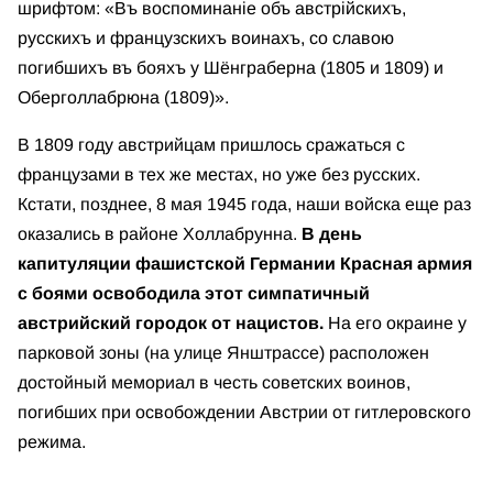
шрифтом: «Въ воспоминанiе объ австрiйскихъ,
русскихъ и французскихъ воинахъ, со славою
погибшихъ въ бояхъ у Шёнграберна (1805 и 1809) и
Оберголлабрюна (1809)».
В 1809 году австрийцам пришлось сражаться с
французами в тех же местах, но уже без русских.
Кстати, позднее, 8 мая 1945 года, наши войска еще раз
оказались в районе Холлабрунна.
В день
капитуляции фашистской Германии Красная армия
с боями освободила этот симпатичный
австрийский городок от нацистов.
На его окраине у
парковой зоны (на улице Янштрассе) расположен
достойный мемориал в честь советских воинов,
погибших при освобождении Австрии от гитлеровского
режима.