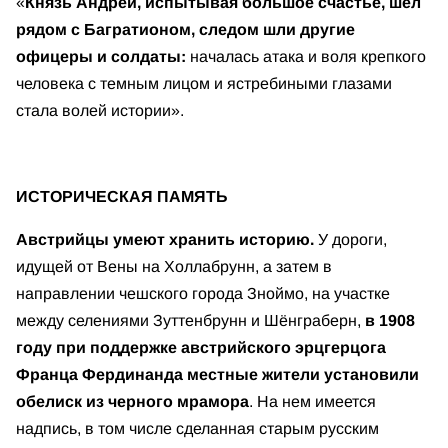
«
Князь Андрей, испытывая большое счастье, шел
рядом с Багратионом, следом шли другие
офицеры и солдаты:
началась атака и воля крепкого
человека с темным лицом и ястребиными глазами
стала волей истории».
ИСТОРИЧЕСКАЯ ПАМЯТЬ
Австрийцы умеют хранить историю.
У дороги,
идущей от Вены на Холлабрунн, а затем в
направлении чешского города Зноймо, на участке
между селениями Зуттенбрунн и Шёнграберн,
в 1908
году при поддержке австрийского эрцгерцога
Франца Фердинанда
местные жители установили
обелиск из черного мрамора
. На нем имеется
надпись, в том числе сделанная старым русским