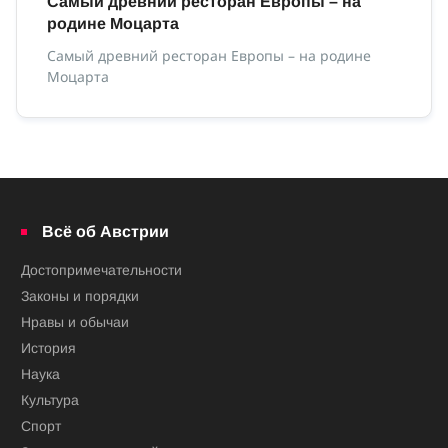
ны
Самый древний ресторан Европы – на
В
родине Моцарта
Ве
Самый древний ресторан Европы – на родине
Моцарта
Всё об Австрии
Достопримечательности
Законы и порядки
Нравы и обычаи
История
Наука
Культура
Спорт