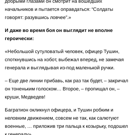
добрыми глазами он смотрит на вошедших
начальников и пытается оправдаться: “Солдаты
говорят: разувшись ловчее”.»
И даже во время боя он выглядит не вполне
героически:
«Небольшой сутуловатый человек, офицер Тушин,
споткнувшись на хобот, выбежал вперед, не замечая
генерала и выглядывая из-под маленькой ручки.
– Еще две линии прибавь, как раз так будет, – закричал
он тоненьким голоском… Второе, – пропищал он, –
круши, Медведев!
Багратион окликнул офицера, и Тушин робким и
неловким движением, совсем не так, как салютуют
военные, … приложив три пальца к козырьку, подошел
к генералу».