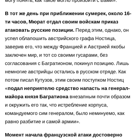
могу понять, как такое могло произойти с Вами».
В тот же день при приближении сумерек, около 16-
ти часов, Мюрат отдал своим войскам приказ
атаковать русские позиции.
Перед этим, однако, он
успел облапошить австрийского графа Ностица,
заверив его, что между Францией и Австрией якобы
заключен мир, и тот со своими гусарами, без
согласования с Багратионом, покинул позицию. Лишь
немногие австрийцы остались в русском отряде. Как
потом писал Кутузов, этим своим поступком Ностиц
«
подал неприятелю средство напасть на генерал-
майора князя Багратиона
внезапным почти образом
и окружить его так, что истребление корпуса,
командуемого сим генералом, было неминуемо, как
равно разбитие и самой армии».
Момент начала французской атаки достоверно