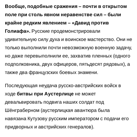
Вообще, подобные сражения – почти в открытом
поле при столь явном неравенстве сил – были
крайне редким явлением – «Давид против
Голиафа».
Русские продемонстрировали
удивительную силу духа и воинское мастерство. Они не
только выполнили почти невозможную военную задачу,
но даже перевыполнили ее, захватив пленных (одного
подполковника, двух офицеров, пятьдесят рядовых), а
также два французских боевых знамени.
Последующая неудача русско-австрийских войск в
ходе
битвы при Аустерлице
не может
девальвировать подвига наших солдат под
Шёнграберном (аустерлицкая авантюра была
навязана Кутузову русским императором с подачи его
придворных и австрийских генералов).