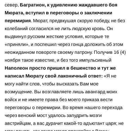
север,
Багратион, к удивлению жаждавшего боя
Мюрата, вступил в переговоры о заключении
перемирия
. Мюрат, предвкушая скорую победу, не без
колебаний согласился не лить людскую кровь. Он
выдвинул русским жесткие условия, которые те
«приняли», и поспешил через гонца доложить об этом
неожиданном повороте своему патрону. Получив 16 (4)
ноября такое известие, и без того импульсивный
Наполеон просто пришел в бешенство и тут же
написал Мюрату свой лаконичный ответ:
«Я не
могу найти слов, чтобы высказать Вам мое
возмущение. Вы возглавляете лишь авангард моих
войск и не имеете права без моего приказа вести
переговоры о перемирии. Во время нашего перехода
через венский мост удалось запудрить мозги
австрийцам, а вас дурачит какой-то адъютант царя; не