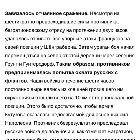
Завязалось отчаянное сражение.
Несмотря на
шестикратно превосходившие силы противника,
багратионовскому отряду на протяжении двух часов
удавалось отбивать все упорные атаки французов на
своей позиции у Шёнграберна. Затем ураган боя начал
перемещаться на север от этой деревни через селения
Грунт и Гунтерсдорф.
Таким образом, противником
предпринималась попытка охвата русских с
флангов.
Наши войска в течение шести часов
постоянно вырывались из клешней грозившего им
окружения и отошли всего на 10 км от первоначальной
позиции. Этого было достаточно, чтобы армия
Кутузова оказалась недосягаемой для основных сил
Наполеона. Противник безрезультатно преследовал
русские войска до полуночи и, как отмечает Багратион,
«принужден был, видя совершенную свою неудачу