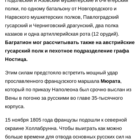
Подольский и Азовский мушкетерские и 6-й егерский
полки, по одному батальону от Новгородского и
Нарвского мушкетерских полков, Павлоградский
гусарский и Черниговский драгунский, два полка
казаков и одна артиллерийская рота (12 орудий).
Багратион мог рассчитывать также на австрийские
гусарский полк и пехотное подразделение графа
Ностица.
Этим силам предстояло встретить мощный удар
прославленного французского маршала
Мюрата
,
который по приказу Наполеона был срочно выслан из
Вены в погоню за русскими во главе 35-тысячного
корпуса.
15 ноября 1805 года французы подошли к северной
окраине Холлабрунна. Чтобы выиграть как можно
больше времени для отвода основных русских сил на