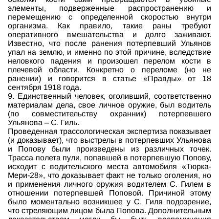
элементы, подверженные распространению и
перемещению с определенной скоростью внутри
организма. Как правило, такие раны требуют
оперативного вмешательства и долго заживают.
Известно, что после ранения потерпевший Ульянов
упал на землю, и именно по этой причине, вследствие
неловкого падения и произошел перелом кости в
плечевой области. Конкретно о переломе (но не
ранении) и говорится в статье «Правды» от 18
сентября 1918 года.
9. Единственный человек, оголивший, соответственно
материалам дела, свое личное оружие, был водитель
(по совместительству охранник) потерпевшего
Ульянова – С. Гиль.
Проведенная трассологическая экспертиза показывает
(и доказывает), что выстрелы в потерпевших Ульянова
и Попову были произведены из различных точек.
Трасса полета пули, попавшей в потерпевшую Попову,
исходит с водительского места автомобиля «Тюрка-
Мери-28», что доказывает факт не только оголения, но
и применения личного оружия водителем С. Гилем в
отношении потерпевшей Поповой. Причиной этому
было моментально возникшее у С. Гиля подозрение,
что стреляющим лицом была Попова. Дополнительным