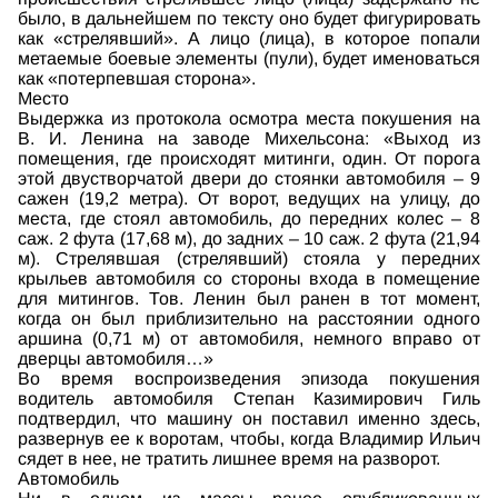
было, в дальнейшем по тексту оно будет фигурировать
как «стрелявший». А лицо (лица), в которое попали
метаемые боевые элементы (пули), будет именоваться
как «потерпевшая сторона».
Место
Выдержка из протокола осмотра места покушения на
В. И. Ленина на заводе Михельсона: «Выход из
помещения, где происходят митинги, один. От порога
этой двустворчатой двери до стоянки автомобиля – 9
сажен (19,2 метра). От ворот, ведущих на улицу, до
места, где стоял автомобиль, до передних колес – 8
саж. 2 фута (17,68 м), до задних – 10 саж. 2 фута (21,94
м). Стрелявшая (стрелявший) стояла у передних
крыльев автомобиля со стороны входа в помещение
для митингов. Тов. Ленин был ранен в тот момент,
когда он был приблизительно на расстоянии одного
аршина (0,71 м) от автомобиля, немного вправо от
дверцы автомобиля…»
Во время воспроизведения эпизода покушения
водитель автомобиля Степан Казимирович Гиль
подтвердил, что машину он поставил именно здесь,
развернув ее к воротам, чтобы, когда Владимир Ильич
сядет в нее, не тратить лишнее время на разворот.
Автомобиль