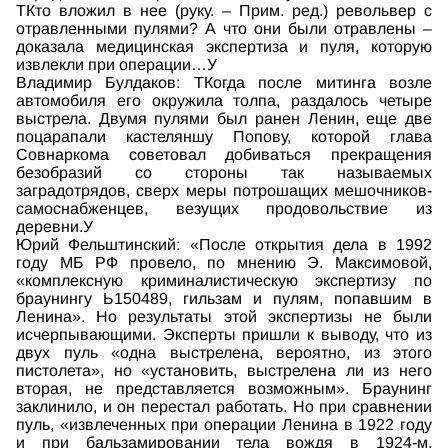
ТКто вложил в нее (руку. – Прим. ред.) револьвер с
отравленными пулями? А что они были отравлены –
доказала медицинская экспертиза и пуля, которую
извлекли при операции…У
Владимир Булдаков: ТКогда после митинга возле
автомобиля его окружила толпа, раздалось четыре
выстрела. Двумя пулями был ранен Ленин, еще две
поцарапали кастеляншу Попову, которой глава
Совнаркома советовал добиваться прекращения
безобразий со стороны так называемых
заградотрядов, сверх меры потрошащих мешочников-
самоснабженцев, везущих продовольствие из
деревни.У
Юрий Фельштинский: «После открытия дела в 1992
году МБ РФ провело, по мнению Э. Максимовой,
«комплексную криминалистическую экспертизу по
браунингу Ь150489, гильзам и пулям, попавшим в
Ленина». Но результаты этой экспертизы не были
исчерпывающими. Эксперты пришли к выводу, что из
двух пуль «одна выстрелена, вероятно, из этого
пистолета», но «установить, выстрелена ли из него
вторая, не представляется возможным». Браунинг
заклинило, и он перестал работать. Но при сравнении
пуль, «извлеченных при операции Ленина в 1922 году
и при бальзамировании тела вождя в 1924-м,