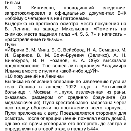
Гильзы
В. Э. Кингисепп, проводивший следствие,
запротоколировал в официальных документах ВЧК
«обойму с четырьмя в ней патронами».
Выдержка из протокола осмотра места покушения на
В. Ленина на заводе Михельсона: «Пометить на
снимках места падения гильз «4, 5, 6, 7» и написать –
«расстрелянные гильзы»».
Пули
«ЙВрачи В. М. Минц, Б. С. Вейсброд, Н. А. Семашко, М.
И. Баранов, В. М. Бонч-Бруевич (Величко), А. Н.
Винокуров, В. Н. Розанов, В. А. Обух высказали
предположение, Тне вошел ли в организм Владимира
Ильича вместе с пулями какой-либо ядУЙ»
«10 покушений на Ленина»
Выписка из описания операции по извлечению пули из
тела Ленина в апреле 1922 года в Боткинской
больнице г. Москвы: «…пуля, извлеченная из раны,
оказалась размером от среднего браунинга (из
медзаключения). Пуля крестообразно надрезана через
всю толщу оболочки по протяжению всего корпуса…
Пуля приложена к делу. Предъявляется сторонам для
осмотра. После операции Ленин пожелал ехать домой,
однако же врачи уговорили его потерпеть до завтра и
определили на второй этаж, в палату Ь44».