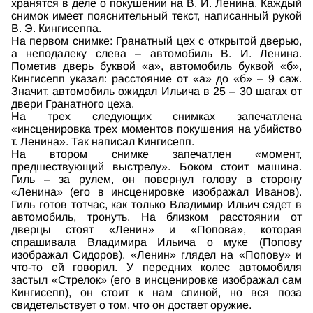
хранятся в деле о покушении на В. И. Ленина. Каждый
снимок имеет пояснительный текст, написанный рукой
В. Э. Кингисеппа.
На первом снимке: Гранатный цех с открытой дверью,
а неподалеку слева – автомобиль В. И. Ленина.
Пометив дверь буквой «а», автомобиль буквой «б»,
Кингисепп указал: расстояние от «а» до «б» – 9 саж.
Значит, автомобиль ожидал Ильича в 25 – 30 шагах от
двери Гранатного цеха.
На трех следующих снимках запечатлена
«инсценировка трех моментов покушения на убийство
т. Ленина». Так написал Кингисепп.
На втором снимке запечатлен «момент,
предшествующий выстрелу». Боком стоит машина.
Гиль – за рулем, он повернул голову в сторону
«Ленина» (его в инсценировке изображал Иванов).
Гиль готов тотчас, как только Владимир Ильич сядет в
автомобиль, тронуть. На близком расстоянии от
дверцы стоят «Ленин» и «Попова», которая
спрашивала Владимира Ильича о муке (Попову
изображал Сидоров). «Ленин» глядел на «Попову» и
что-то ей говорил. У передних колес автомобиля
застыл «Стрелок» (его в инсценировке изображал сам
Кингисепп), он стоит к нам спиной, но вся поза
свидетельствует о том, что он достает оружие.