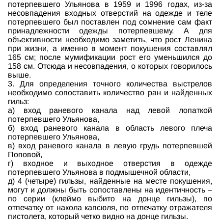
потерпевшего Ульянова в 1959 и 1996 годах, из-за
несовпадения входных отверстий на одежде и теле
потерпевшего был поставлен под сомнение сам факт
принадлежности одежды потерпевшему. А для
объективности необходимо заметить, что рост Ленина
при жизни, а именно в момент покушения составлял
165 см; после мумификации рост его уменьшился до
158 см. Отсюда и несовпадения, о которых говорилось
выше.
3. Для определения точного количества выстрелов
необходимо сопоставить количество ран и найденных
гильз:
а) вход раневого канала над левой лопаткой
потерпевшего Ульянова,
б) вход раневого канала в область левого плеча
потерпевшего Ульянова,
в) вход раневого канала в левую грудь потерпевшей
Поповой,
г) входное и выходное отверстия в одежде
потерпевшего Ульянова в подмышечной области,
д) 4 (четыре) гильзы, найденные на месте покушения,
могут и должны быть сопоставлены на идентичность –
по серии (клеймо выбито на донце гильзы), по
отпечатку от накола капсюля, по отпечатку отражателя
пистолета, который четко видно на донце гильзы.