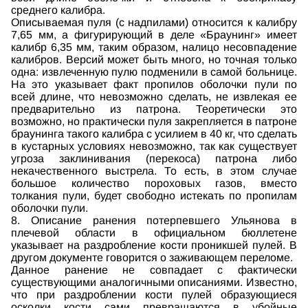
среднего калибра.
Описываемая пуля (с надпилами) относится к калибру
7,65 мм, а фигурирующий в деле «Браунинг» имеет
калибр 6,35 мм, таким образом, налицо несовпадение
калибров. Версий может быть много, но точная только
одна: извлеченную пулю подменили в самой больнице.
На это указывает факт пропилов оболочки пули по
всей длине, что невозможно сделать, не извлекая ее
предварительно из патрона. Теоретически это
возможно, но практически пуля закрепляется в патроне
браунинга такого калибра с усилием в 40 кг, что сделать
в кустарных условиях невозможно, так как существует
угроза заклинивания (перекоса) патрона либо
некачественного выстрела. То есть, в этом случае
большое количество пороховых газов, вместо
толкания пули, будет свободно истекать по пропилам
оболочки пули.
8. Описание ранения потерпевшего Ульянова в
плечевой области в официальном бюллетене
указывает на раздробление кости проникшей пулей. В
другом документе говорится о заживающем переломе.
Данное ранение не совпадает с фактически
существующими аналогичными описаниями. Известно,
что при раздроблении кости пулей образующиеся
осколки кости сами превращаются в убойные