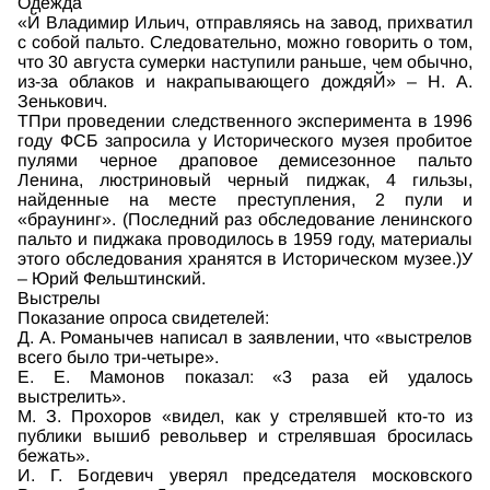
Одежда
«Й Владимир Ильич, отправляясь на завод, прихватил
с собой пальто. Следовательно, можно говорить о том,
что 30 августа сумерки наступили раньше, чем обычно,
из-за облаков и накрапывающего дождяЙ» – Н. А.
Зенькович.
ТПри проведении следственного эксперимента в 1996
году ФСБ запросила у Исторического музея пробитое
пулями черное драповое демисезонное пальто
Ленина, люстриновый черный пиджак, 4 гильзы,
найденные на месте преступления, 2 пули и
«браунинг». (Последний раз обследование ленинского
пальто и пиджака проводилось в 1959 году, материалы
этого обследования хранятся в Историческом музее.)У
– Юрий Фельштинский.
Выстрелы
Показание опроса свидетелей:
Д. А. Романычев написал в заявлении, что «выстрелов
всего было три-четыре».
Е. Е. Мамонов показал: «3 раза ей удалось
выстрелить».
М. З. Прохоров «видел, как у стрелявшей кто-то из
публики вышиб револьвер и стрелявшая бросилась
бежать».
И. Г. Богдевич уверял председателя московского