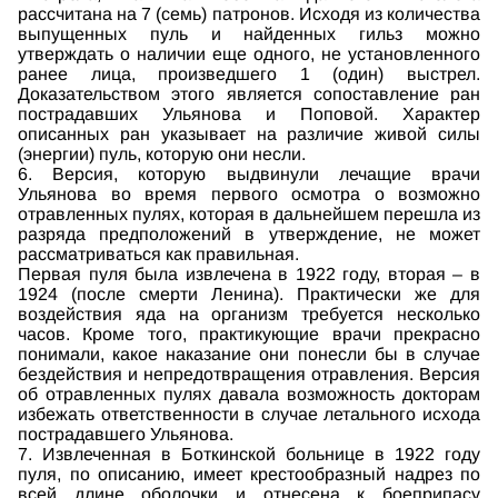
рассчитана на 7 (семь) патронов. Исходя из количества
выпущенных пуль и найденных гильз можно
утверждать о наличии еще одного, не установленного
ранее лица, произведшего 1 (один) выстрел.
Доказательством этого является сопоставление ран
пострадавших Ульянова и Поповой. Характер
описанных ран указывает на различие живой силы
(энергии) пуль, которую они несли.
6. Версия, которую выдвинули лечащие врачи
Ульянова во время первого осмотра о возможно
отравленных пулях, которая в дальнейшем перешла из
разряда предположений в утверждение, не может
рассматриваться как правильная.
Первая пуля была извлечена в 1922 году, вторая – в
1924 (после смерти Ленина). Практически же для
воздействия яда на организм требуется несколько
часов. Кроме того, практикующие врачи прекрасно
понимали, какое наказание они понесли бы в случае
бездействия и непредотвращения отравления. Версия
об отравленных пулях давала возможность докторам
избежать ответственности в случае летального исхода
пострадавшего Ульянова.
7. Извлеченная в Боткинской больнице в 1922 году
пуля, по описанию, имеет крестообразный надрез по
всей длине оболочки и отнесена к боеприпасу