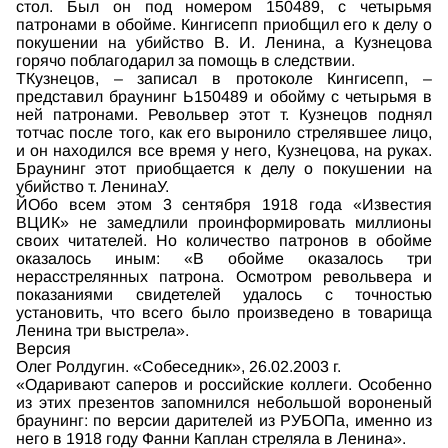
стол. Был он под номером 150489, с четырьмя
патронами в обойме. Кингисепп приобщил его к делу о
покушении на убийство В. И. Ленина, а Кузнецова
горячо поблагодарил за помощь в следствии.
ТКузнецов, – записал в протоколе Кингисепп, –
представил браунинг Ь150489 и обойму с четырьмя в
ней патронами. Револьвер этот т. Кузнецов поднял
тотчас после того, как его выронило стрелявшее лицо,
и он находился все время у него, Кузнецова, на руках.
Браунинг этот приобщается к делу о покушении на
убийство т. ЛенинаУ.
ЙОбо всем этом 3 сентября 1918 года «Известия
ВЦИК» не замедлили проинформировать миллионы
своих читателей. Но количество патронов в обойме
оказалось иным: «В обойме оказалось три
нерасстрелянных патрона. Осмотром револьвера и
показаниями свидетелей удалось с точностью
установить, что всего было произведено в товарища
Ленина три выстрела».
Версия
Олег Ролдугин. «Собеседник», 26.02.2003 г.
«Одаривают саперов и российские коллеги. Особенно
из этих презентов запомнился небольшой вороненый
браунинг: по версии дарителей из РУБОПа, именно из
него в 1918 году Фанни Каплан стреляла в Ленина».