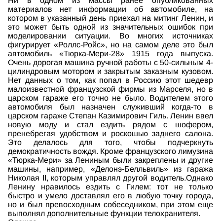
Ни в одном из массы ранее опубликованных
материалов нет информации об автомобиле, на
котором в указанный день приехал на митинг Ленин, и
это может быть одной из значительных ошибок при
моделировании ситуации. Во многих источниках
фигурирует «Роллс-Ройс», но на самом деле это был
автомобиль «Тюрка-Мери-28» 1915 года выпуска.
Очень дорогая машина ручной работы с 50-сильным 4-
цилиндровым мотором и закрытым заказным кузовом.
Нет данных о том, как попал в Россию этот шедевр
малоизвестной французской фирмы из Марселя, но в
царском гараже его точно не было. Водителем этого
автомобиля был назначен служивший когда-то в
царском гараже Степан Казимирович Гиль. Ленин ввел
новую моду и стал ездить рядом с шофером,
пренебрегая удобством и роскошью заднего салона.
Это делалось для того, чтобы подчеркнуть
демократичность вождя. Кроме французского лимузина
«Тюрка-Мери» за Лениным были закреплены и другие
машины, например, «Делонэ-Белльвиль» из гаража
Николая II, которым управлял другой водитель.Однако
Ленину нравилось ездить с Гилем: тот не только
быстро и умело доставлял его в любую точку города,
но и был превосходным собеседником, при этом еще
выполнял дополнительные функции телохранителя.