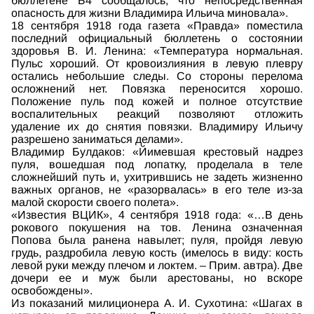
бюллетене Ь4 сообщалось, что непосредственная
опасность для жизни Владимира Ильича миновала».
18 сентября 1918 года газета «Правда» поместила
последний официальный бюллетень о состоянии
здоровья В. И. Ленина: «Температура нормальная.
Пульс хороший. От кровоизлияния в левую плевру
остались небольшие следы. Со стороны перелома
осложнений нет. Повязка переносится хорошо.
Положение пуль под кожей и полное отсутствие
воспалительных реакций позволяют отложить
удаление их до снятия повязки. Владимиру Ильичу
разрешено заниматься делами».
Владимир Булдаков: «Йимевшая крестовый надрез
пуля, вошедшая под лопатку, проделала в теле
сложнейший путь и, ухитрившись не задеть жизненно
важных органов, не «разорвалась» в его теле из-за
малой скорости своего полета».
«Известия ВЦИК», 4 сентября 1918 года: «…В день
рокового покушения на тов. Ленина означенная
Попова была ранена навылет; пуля, пройдя левую
грудь, раздробила левую кость (имелось в виду: кость
левой руки между плечом и локтем. – Прим. автра). Две
дочери ее и муж были арестованы, но вскоре
освобождены».
Из показаний милиционера А. И. Сухотина: «Шагах в