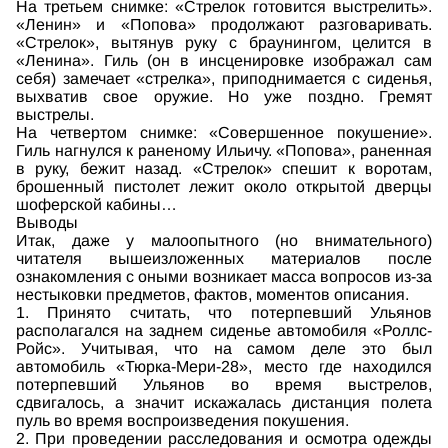
На третьем снимке: «Стрелок готовится выстрелить».
«Ленин» и «Попова» продолжают разговаривать.
«Стрелок», вытянув руку с браунингом, целится в
«Ленина». Гиль (он в инсценировке изображал сам
себя) замечает «стрелка», приподнимается с сиденья,
выхватив свое оружие. Но уже поздно. Гремят
выстрелы.
На четвертом снимке: «Совершенное покушение».
Гиль нагнулся к раненому Ильичу. «Попова», раненная
в руку, бежит назад. «Стрелок» спешит к воротам,
брошенный пистолет лежит около открытой дверцы
шоферской кабины…
Выводы
Итак, даже у малоопытного (но внимательного)
читателя вышеизложенных материалов после
ознакомления с оными возникает масса вопросов из-за
нестыковки предметов, фактов, моментов описания.
1. Принято считать, что потерпевший Ульянов
располагался на заднем сиденье автомобиля «Роллс-
Ройс». Учитывая, что на самом деле это был
автомобиль «Тюрка-Мери-28», место где находился
потерпевший Ульянов во время выстрелов,
сдвигалось, а значит искажалась дистанция полета
пуль во время воспроизведения покушения.
2. При проведении расследования и осмотра одежды