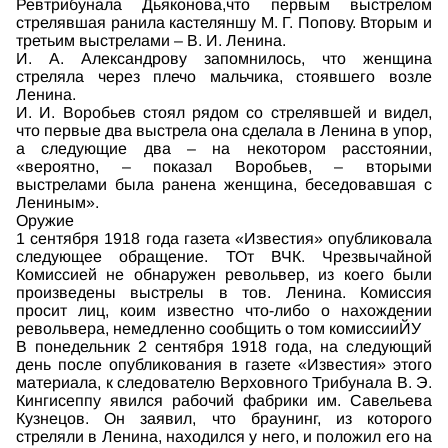
Ревтрибунала Дьяконова,что первым выстрелом
стрелявшая ранила кастеляншу М. Г. Попову. Вторым и
третьим выстрелами – В. И. Ленина.
И. А. Александрову запомнилось, что женщина
стреляла через плечо мальчика, стоявшего возле
Ленина.
И. И. Воробьев стоял рядом со стрелявшей и видел,
что первые два выстрела она сделала в Ленина в упор,
а следующие два – на некотором расстоянии,
«вероятно, – показал Воробьев, – вторыми
выстрелами была ранена женщина, беседовавшая с
Лениным».
Оружие
1 сентября 1918 года газета «Известия» опубликовала
следующее обращение. ТОт ВЧК. Чрезвычайной
Комиссией не обнаружен револьвер, из коего были
произведены выстрелы в тов. Ленина. Комиссия
просит лиц, коим известно что-либо о нахождении
револьвера, немедленно сообщить о том комиссииЙУ
В понедельник 2 сентября 1918 года, на следующий
день после опубликования в газете «Известия» этого
материала, к следователю Верховного Трибунала В. Э.
Кингисеппу явился рабочий фабрики им. Савельева
Кузнецов. Он заявил, что браунинг, из которого
стреляли в Ленина, находился у него, и положил его на