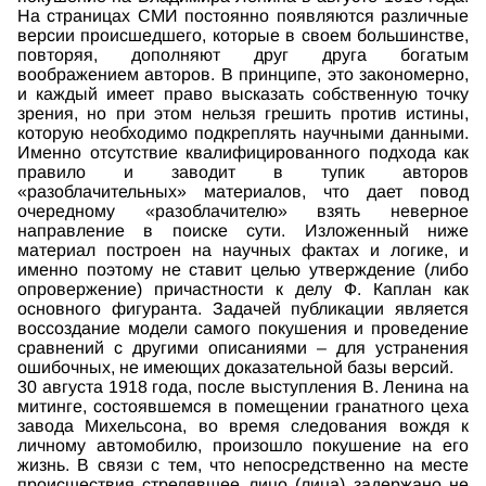
На страницах СМИ постоянно появляются различные
версии происшедшего, которые в своем большинстве,
повторяя, дополняют друг друга богатым
воображением авторов. В принципе, это закономерно,
и каждый имеет право высказать собственную точку
зрения, но при этом нельзя грешить против истины,
которую необходимо подкреплять научными данными.
Именно отсутствие квалифицированного подхода как
правило и заводит в тупик авторов
«разоблачительных» материалов, что дает повод
очередному «разоблачителю» взять неверное
направление в поиске сути. Изложенный ниже
материал построен на научных фактах и логике, и
именно поэтому не ставит целью утверждение (либо
опровержение) причастности к делу Ф. Каплан как
основного фигуранта. Задачей публикации является
воссоздание модели самого покушения и проведение
сравнений с другими описаниями – для устранения
ошибочных, не имеющих доказательной базы версий.
30 августа 1918 года, после выступления В. Ленина на
митинге, состоявшемся в помещении гранатного цеха
завода Михельсона, во время следования вождя к
личному автомобилю, произошло покушение на его
жизнь. В связи с тем, что непосредственно на месте
происшествия стрелявшее лицо (лица) задержано не