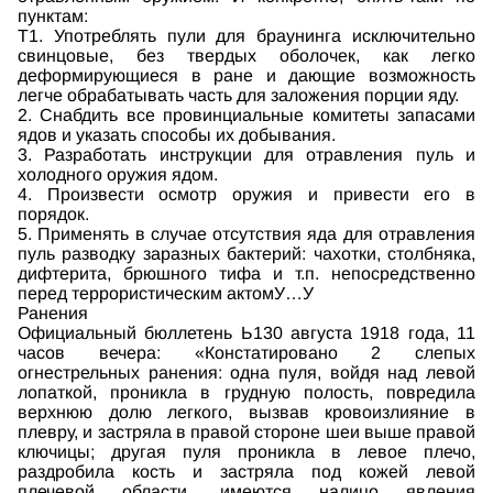
пунктам:
Т1. Употреблять пули для браунинга исключительно
свинцовые, без твердых оболочек, как легко
деформирующиеся в ране и дающие возможность
легче обрабатывать часть для заложения порции яду.
2. Снабдить все провинциальные комитеты запасами
ядов и указать способы их добывания.
3. Разработать инструкции для отравления пуль и
холодного оружия ядом.
4. Произвести осмотр оружия и привести его в
порядок.
5. Применять в случае отсутствия яда для отравления
пуль разводку заразных бактерий: чахотки, столбняка,
дифтерита, брюшного тифа и т.п. непосредственно
перед террористическим актомУ…У
Ранения
Официальный бюллетень Ь130 августа 1918 года, 11
часов вечера: «Констатировано 2 слепых
огнестрельных ранения: одна пуля, войдя над левой
лопаткой, проникла в грудную полость, повредила
верхнюю долю легкого, вызвав кровоизлияние в
плевру, и застряла в правой стороне шеи выше правой
ключицы; другая пуля проникла в левое плечо,
раздробила кость и застряла под кожей левой
плечевой области, имеются налицо явления