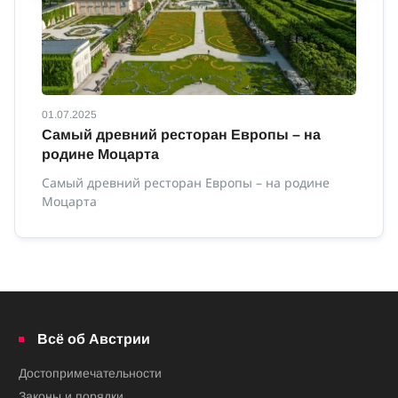
01.07.2025
01
ны
Самый древний ресторан Европы – на
В
родине Моцарта
Ве
Самый древний ресторан Европы – на родине
Моцарта
Всё об Австрии
Достопримечательности
Законы и порядки