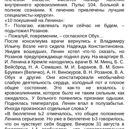
внутреннего кровоизлияния. Пульс 104. Больной в
полном сознании. К лечению привлечены лучшие
специалисты-хирурги».
«10 покушений на Ленина»:
Т– Полагаю, извлекать пули сейчас не будем, –
подытожил Розанов.
– Пожалуй, повременим, – согласился Обух…
После консилиума врачи вернулись к Владимиру
Ильичу. Возле него сидела Надежда Константиновна.
Увидев вошедших, Ленин хотел что-то сказать, но
Розанов предупреждающе поднял руку. На квартире В.
И. Ленина в Кремле находились врачи В. М. Минц, Б. С.
Вейсброд, Н. А. Семашко, М. И. Баранов, В. М. Бонч-
Бруевич (Величко), А. Н. Винокуров, В. Н. Розанов, В. А.
Обух и другие. Они констатировали необычайно
слабую деятельность сердца, холодный пот и плохое
общее состояние. Это как-то не вязалось с
кровоизлиянием, которое было не таким сильным, как
ожидалось. У больного появились признаки одышки.
Поднялась температура. Ленин впал в полузабытье.
Иногда произносил отдельные слова.У
«В бюллетене Ь2 отмечалось, что общее положение
Ленина серьезное. Но уже в бюллетене Ь3 говорилось,
что он чувствует себя бодрее. Вечером 31 августа в