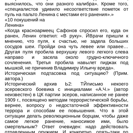
выяснилось, что они разного калибра». Кроме того,
«специалистов удивило несоответствие пометок от
пуль на пальто Ленина с местами его ранения».»
«10 покушений на
Ленина»
«Когда красноармеец Сафонов спросил его, куда он
ранен, Ленин ответил: «В руку». ЙВрачи пришли к
мнению, что пуля, к счастью, не задела больших
сосудов шеи. Пройди она чуть левее или правее…
Другая пуля пробила верхушку левого легкого слева
направо и засела около грудно-ключичного
сочленения. Третья пробила навылет пиджак под
мышкой, не причинив Владимиру Ильичу вреда».
Историческая подтасовка под ситуацию? (Прим.
автора.)
Исторический архив Ь2: ТЙписьмо некоего
эсеровского боевика с инициалами «А.Ч.» (автор
неизвестен) в ЦК партии эсеров, написанное не ранее
1909 г., посвящено методам террористической борьбы,
вернее, вопросу о недостаточной эффективности
террора и способам ее повышения. Что в этой
ситуации делать революционным борцам, чтобы даже
самое легкое ранение, наносимое ими, было
смертельным? Ответ очевиден: надо действовать
отравленным оружием. И конкретно, опять-таки по