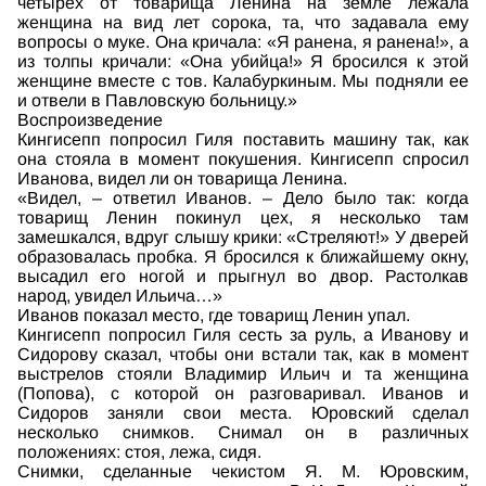
четырех от товарища Ленина на земле лежала
женщина на вид лет сорока, та, что задавала ему
вопросы о муке. Она кричала: «Я ранена, я ранена!», а
из толпы кричали: «Она убийца!» Я бросился к этой
женщине вместе с тов. Калабуркиным. Мы подняли ее
и отвели в Павловскую больницу.»
Воспроизведение
Кингисепп попросил Гиля поставить машину так, как
она стояла в момент покушения. Кингисепп спросил
Иванова, видел ли он товарища Ленина.
«Видел, – ответил Иванов. – Дело было так: когда
товарищ Ленин покинул цех, я несколько там
замешкался, вдруг слышу крики: «Стреляют!» У дверей
образовалась пробка. Я бросился к ближайшему окну,
высадил его ногой и прыгнул во двор. Растолкав
народ, увидел Ильича…»
Иванов показал место, где товарищ Ленин упал.
Кингисепп попросил Гиля сесть за руль, а Иванову и
Сидорову сказал, чтобы они встали так, как в момент
выстрелов стояли Владимир Ильич и та женщина
(Попова), с которой он разговаривал. Иванов и
Сидоров заняли свои места. Юровский сделал
несколько снимков. Снимал он в различных
положениях: стоя, лежа, сидя.
Снимки, сделанные чекистом Я. М. Юровским,