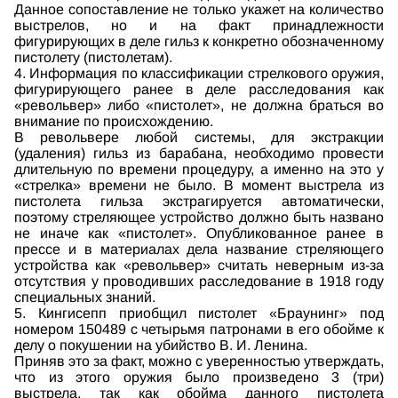
Данное сопоставление не только укажет на количество
выстрелов, но и на факт принадлежности
фигурирующих в деле гильз к конкретно обозначенному
пистолету (пистолетам).
4. Информация по классификации стрелкового оружия,
фигурирующего ранее в деле расследования как
«револьвер» либо «пистолет», не должна браться во
внимание по происхождению.
В револьвере любой системы, для экстракции
(удаления) гильз из барабана, необходимо провести
длительную по времени процедуру, а именно на это у
«стрелка» времени не было. В момент выстрела из
пистолета гильза экстрагируется автоматически,
поэтому стреляющее устройство должно быть названо
не иначе как «пистолет». Опубликованное ранее в
прессе и в материалах дела название стреляющего
устройства как «револьвер» считать неверным из-за
отсутствия у проводивших расследование в 1918 году
специальных знаний.
5. Кингисепп приобщил пистолет «Браунинг» под
номером 150489 с четырьмя патронами в его обойме к
делу о покушении на убийство В. И. Ленина.
Приняв это за факт, можно с уверенностью утверждать,
что из этого оружия было произведено 3 (три)
выстрела, так как обойма данного пистолета