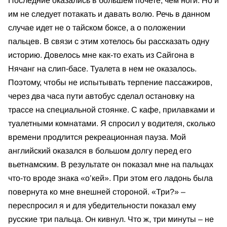
Последние оказались в большем почете, чем ноги. Но и
им не следует потакать и давать волю. Речь в данном
случае идет не о тайском боксе, а о положении
пальцев. В связи с этим хотелось бы рассказать одну
историю. Довелось мне как-то ехать из Сайгона в
Нячанг на слип-басе. Туалета в нем не оказалось.
Поэтому, чтобы не испытывать терпение пассажиров,
через два часа пути автобус сделал остановку на
трассе на специальной стоянке. С кафе, прилавками и
туалетными комнатами. Я спросил у водителя, сколько
времени продлится рекреационная пауза. Мой
английский оказался в большом долгу перед его
вьетнамским. В результате он показал мне на пальцах
что-то вроде знака «о’кей». При этом его ладонь была
повернута ко мне внешней стороной. «Три?» –
переспросил я и для убедительности показал ему
русские три пальца. Он кивнул. Что ж, три минуты – не