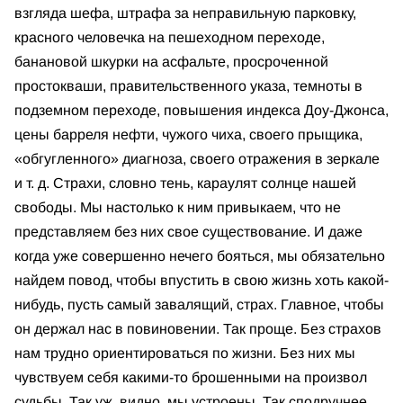
взгляда шефа, штрафа за неправильную парковку,
красного человечка на пешеходном переходе,
банановой шкурки на асфальте, просроченной
простокваши, правительственного указа, темноты в
подземном переходе, повышения индекса Доу-Джонса,
цены барреля нефти, чужого чиха, своего прыщика,
«обгугленного» диагноза, своего отражения в зеркале
и т. д. Страхи, словно тень, караулят солнце нашей
свободы. Мы настолько к ним привыкаем, что не
представляем без них свое существование. И даже
когда уже совершенно нечего бояться, мы обязательно
найдем повод, чтобы впустить в свою жизнь хоть какой-
нибудь, пусть самый завалящий, страх. Главное, чтобы
он держал нас в повиновении. Так проще. Без страхов
нам трудно ориентироваться по жизни. Без них мы
чувствуем себя какими-то брошенными на произвол
судьбы. Так уж, видно, мы устроены. Так сподручнее.