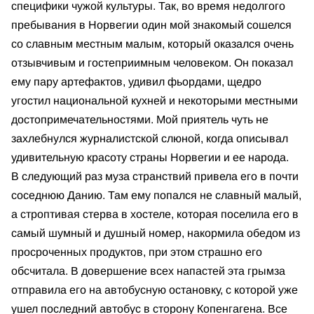
специфики чужой культуры. Так, во время недолгого
пребывания в Норвегии один мой знакомый сошелся
со славным местным малым, который оказался очень
отзывчивым и гостеприимным человеком. Он показал
ему пару артефактов, удивил фьордами, щедро
угостил национальной кухней и некоторыми местными
достопримечательностями. Мой приятель чуть не
захлебнулся журналистской слюной, когда описывал
удивительную красоту страны Норвегии и ее народа.
В следующий раз муза странствий привела его в почти
соседнюю Данию. Там ему попался не славный малый,
а строптивая стерва в хостеле, которая поселила его в
самый шумный и душный номер, накормила обедом из
просроченных продуктов, при этом страшно его
обсчитала. В довершение всех напастей эта грымза
отправила его на автобусную остановку, с которой уже
ушел последний автобус в сторону Копенгагена. Все