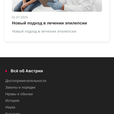
01.07.2025
01
Новый подход в лечении эпилепсии
П
Новый подход в лечении эпилепсии
По
Всё об Австрии
Достопримечательности
Законы и порядки
Нравы и обычаи
История
Наука
Культура