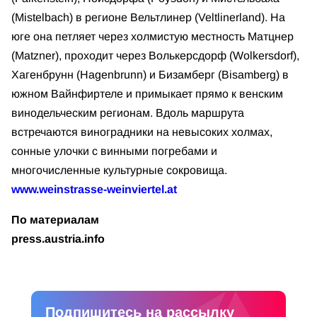
(Mistelbach) в регионе Вельтлинер (Veltlinerland). На
юге она петляет через холмистую местность Матцнер
(Matzner), проходит через Волькерсдорф (Wolkersdorf),
Хагенбрунн (Hagenbrunn) и Бизамберг (Bisamberg) в
южном Вайнфиртеле и примыкает прямо к венским
винодельческим регионам. Вдоль маршрута
встречаются виноградники на невысоких холмах,
сонные улочки с винными погребами и
многочисленные культурные сокровища.
www.weinstrasse-weinviertel.at
По материалам
press.austria.info
Подпишитесь на рассылку