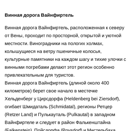
Винная дорога Вайнфиртель
Винная дорога Вайнфиртель, расположенная к северу
от Вены, проходит по просторной, открытой и уютной
местности. Виноградники на пологих холмах,
колышущиеся на ветру пшеничные колосья,
культурные памятники на каждом шагу и тихие улочки с
винными погребами делают этот регион особенно
привлекательным для туристов.
Винная дорога Вайнфиртель (длиной около 400
километров) берет свое начало в местечке
Хельденберг у Цирсдорфа (Heldenberg bei Ziersdorf),
огибает Шмидаталь (Schmidatal), регионы Ретцер
(Retzer Land) и Пулькауталь (Pulkautal) в западном
Вайнфиртеле и следует в район Фалькенштайна
(Falkenstein), Пойсдорфа (Poysdorf) и Мистельбаха