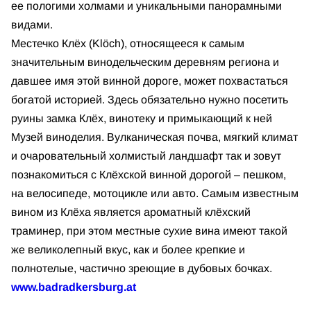
ее пологими холмами и уникальными панорамными
видами.
Местечко Клёх (Klöch), относящееся к самым
значительным винодельческим деревням региона и
давшее имя этой винной дороге, может похвастаться
богатой историей. Здесь обязательно нужно посетить
руины замка Клёх, винотеку и примыкающий к ней
Музей виноделия. Вулканическая почва, мягкий климат
и очаровательный холмистый ландшафт так и зовут
познакомиться с Клёхской винной дорогой – пешком,
на велосипеде, мотоцикле или авто. Самым известным
вином из Клёха является ароматный клёхский
траминер, при этом местные сухие вина имеют такой
же великолепный вкус, как и более крепкие и
полнотелые, частично зреющие в дубовых бочках.
www.badradkersburg.at