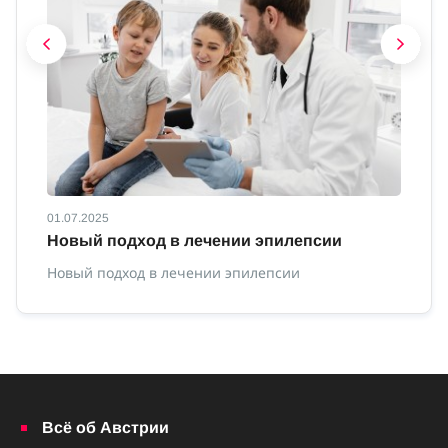
01.07.2025
01
Новый подход в лечении эпилепсии
П
Новый подход в лечении эпилепсии
По
Всё об Австрии