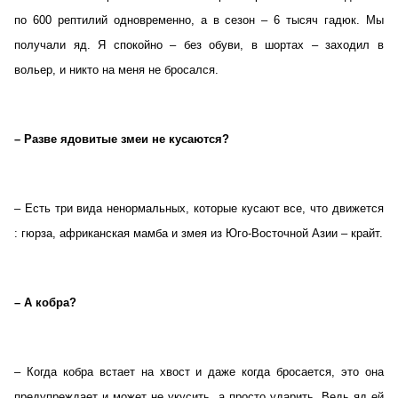
по 600 рептилий одновременно, а в сезон – 6 тысяч гадюк. Мы
получали яд. Я спокойно – без обуви, в шортах – заходил в
вольер, и никто на меня не бросался.
– Разве ядовитые змеи не кусаются?
– Есть три вида ненормальных, которые кусают все, что движется
: гюрза, африканская мамба и змея из Юго-Восточной Азии – крайт.
– А кобра?
– Когда кобра встает на хвост и даже когда бросается, это она
предупреждает и может не укусить, а просто ударить. Ведь яд ей