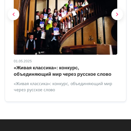
01.05.2025
01
с
«Живая классика»: конкурс,
И
объединяющий мир через русское слово
Ин
«Живая классика»: конкурс, объединяющий мир
через русское слово
ной