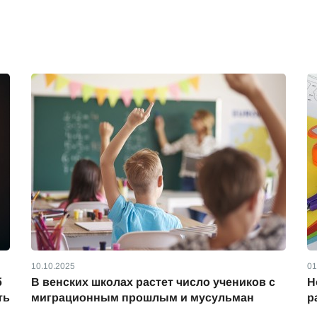
10.10.2025
01
б
В венских школах растет число учеников с
Н
ть
миграционным прошлым и мусульман
р