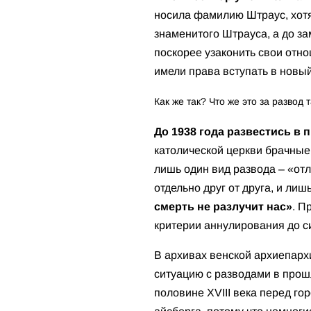
носила фамилию Штраус, хотя
знаменитого Штрауса, а до з
поскорее узаконить свои отн
имели права вступать в новый
Как же так? Что же это за развод
До 1938 года развестись в
католической церкви брачные
лишь один вид развода – «отл
отдельно друг от друга, и ли
смерть не разлучит нас»
.
Пр
критерии аннулирования до си
В архивах венской архиепарх
ситуацию с разводами в прош
половине XVIII века перед г