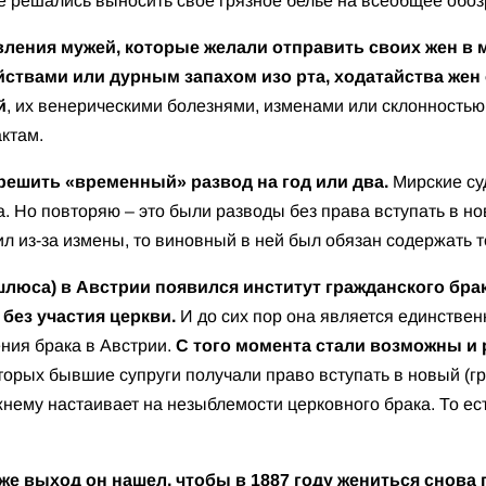
ие решались выносить свое грязное белье на всеобщее обоз
вления мужей, которые желали отправить своих жен в 
твами или дурным запахом изо рта, ходатайства жен о
й
, их венерическими болезнями, изменами или склонность
ктам.
ешить «временный» развод на год или два.
Мирские су
а. Но повторяю – это были разводы без права вступать в н
ил из-за измены, то виновный в ней был обязан содержать то
ншлюса) в Австрии появился институт гражданского бра
без участия церкви.
И до сих пор она является единстве
ния брака в Австрии.
С того момента стали возможны и 
торых бывшие супруги получали право вступать в новый (гр
жнему настаивает на незыблемости церковного брака. То е
 же выход он нашел, чтобы в 1887 году жениться снов