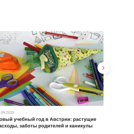
.09.2025
01.07.2025
овый учебный год в Австрии: растущие
Изменен
асходы, заботы родителей и каникулы
Австрии