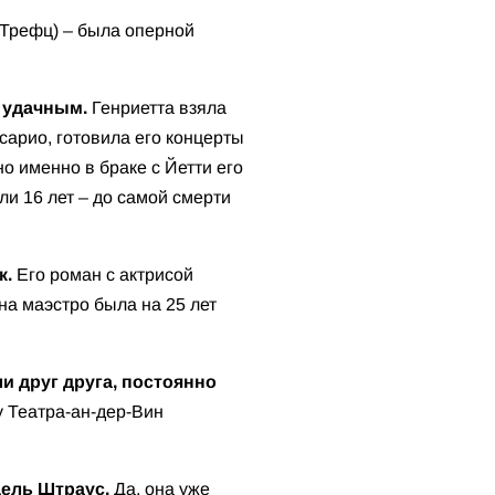
 Трефц) – была оперной
 удачным.
Генриетта взяла
сарио, готовила его концерты
о именно в браке с Йетти его
ли 16 лет – до самой смерти
к.
Его роман с актрисой
на маэстро была на 25 лет
и друг друга, постоянно
у Театра-ан-дер-Вин
дель Штраус.
Да, она уже