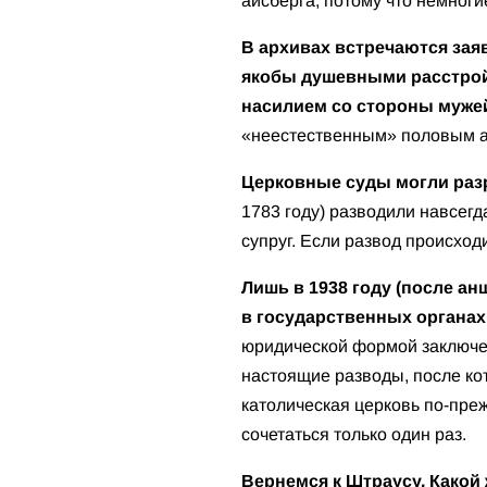
айсберга, потому что немног
В архивах встречаются зая
якобы душевными расстройс
насилием со стороны муже
«неестественным» половым а
Церковные суды могли разр
1783 году) разводили навсегд
супруг. Если развод происход
Лишь в 1938 году (после а
в государственных органах 
юридической формой заключе
настоящие разводы, после ко
католическая церковь по-пре
сочетаться только один раз.
Вернемся к Штраусу. Какой