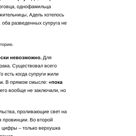
орговца, однофамильца
жительницы, Адель хотелось
… оба разведенных супруга не
сторию.
ески невозможно.
Для
рака. Существовал всего
 То есть когда супруги жили
рак. В прямом смысле:
«пока
его вообще не заключали, но
льства, проливающие свет на
в провинции. Во второй
и цифры – только верхушка