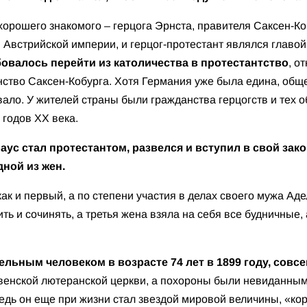
орошего знакомого – герцога Эрнста, правителя Саксен-Коб
 Австрийской империи, и герцог-протестант являлся главой
бовалось перейти из католичества в протестантство
, о
нство Саксен-Кобурга. Хотя Германия уже была едина, общ
ло. У жителей страны были гражданства герцогств и тех о
 годов XX века.
аус стал протестантом, развелся и вступил в свой зак
дной из жен.
как и первый, а по степени участия в делах своего мужа А
ить и сочинять, а третья жена взяла на себя все будничные
льным человеком в возрасте 74 лет в 1899 году, совс
венской лютеранской церкви, а похороны были невиданным
едь он еще при жизни стал звездой мировой величины, «ко