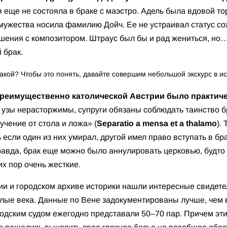
 еще не состояла в браке с маэстро. Адель была вдовой т
амужества носила фамилию Дойч. Ее не устраивал статус со
ошения с композитором. Штраус был бы и рад жениться, но
 брак.
 такой? Чтобы это понять, давайте совершим небольшой экскурс в и
 преимущественно католической Австрии было практич
 узы нерасторжимы, супруги обязаны соблюдать таинство б
учение от стола и ложа» (
Separatio a mensa et a thalamo
).
шь если один из них умирал, другой имел право вступать в б
авда, брак еще можно было аннулировать церковью, будто 
х пор очень жесткие.
ии и городском архиве историки нашли интересные свидете
лые века. Данные по Вене задокументированы лучше, чем 
ородским судом ежегодно представали 50–70 пар. Причем эт