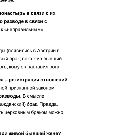
рение.
монастырь в связи с их
 разводе в связи с
ю к «неправильным»,
ды (появились в Австрии в
овый брак, пока жив бывший
го, кому он наставил рога.
ка – регистрация отношений
нной признанной законом
разводы.
В смысле
ажданский) брак. Правда,
сть церковным браком можно
а при живой бывшей жене?