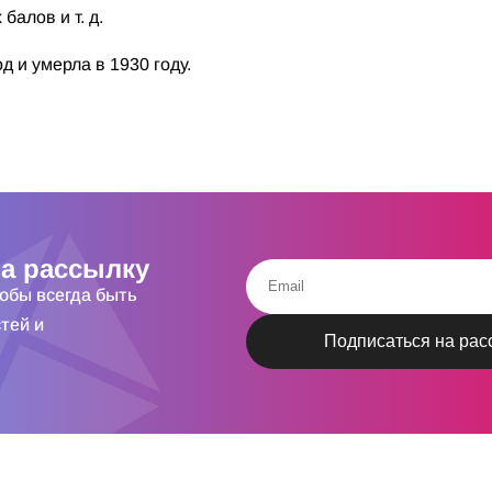
алов и т. д.
д и умерла в 1930 году.
а рассылку
тобы всегда быть
тей и