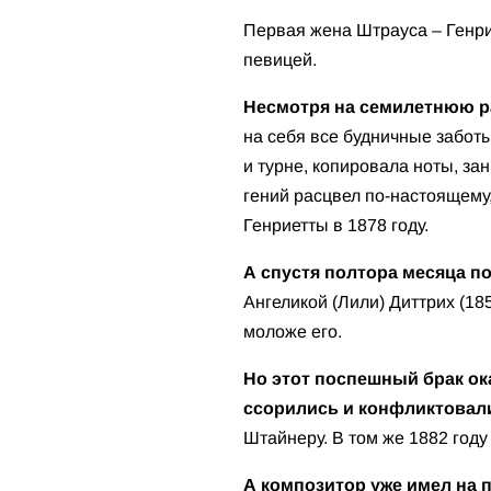
Первая жена Штрауса – Генри
певицей.
Несмотря на семилетнюю ра
на себя все будничные заботы
и турне, копировала ноты, за
гений расцвел по-настоящему,
Генриетты в 1878 году.
А спустя полтора месяца п
Ангеликой (Лили) Диттрих (18
моложе его.
Но этот поспешный брак ок
ссорились и конфликтовал
Штайнеру. В том же 1882 году
А композитор уже имел на 