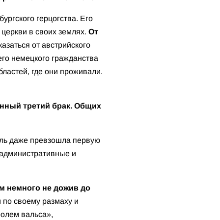
ургского герцогства. Его
 церкви в своих землях.
От
тказаться от австрийского
его немецкого гражданства
бластей, где они проживали.
онный третий брак. Общих
дель даже превзошла первую
, административные и
ем немного не дожив до
 по своему размаху и
ролем вальса»,