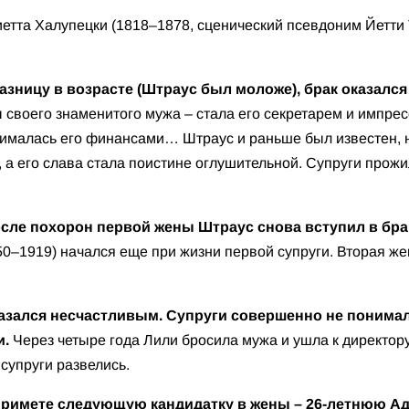
етта Халупецки (1818–1878, сценический псевдоним Йетти
зницу в возрасте (Штраус был моложе), брак оказался
 своего знаменитого мужа – стала его секретарем и импрес
нималась его финансами… Штраус и раньше был известен, н
 а его слава стала поистине оглушительной. Супруги прожи
осле похорон первой жены Штраус снова вступил в бра
50–1919) начался еще при жизни первой супруги. Вторая же
азался несчастливым. Супруги совершенно не понимал
и.
Через четыре года Лили бросила мужа и ушла к директор
 супруги развелись.
примете следующую кандидатку в жены – 26-летнюю А