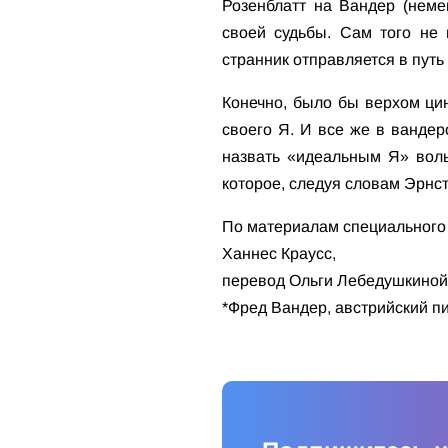
Розенблатт на Вандер (немец
своей судьбы. Сам того не 
странник отправляется в путь 
Конечно, было бы верхом цин
своего Я. И все же в вандер
назвать «идеальным Я» воль
которое, следуя словам Эрнс
По материалам специального н
Ханнес Краусс,
перевод Ольги Лебедушкиной
*Фред Вандер, австрийский пи