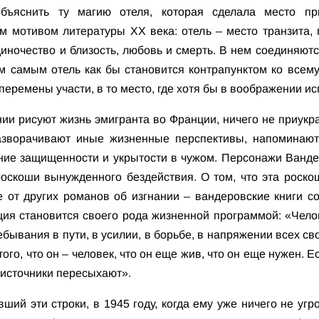
бъяснить ту магию отеля, которая сделала место п
м мотивом литературы ХХ века: отель – место транзита, 
диночество и близость, любовь и смерть. В нем соединяютс
м самым отель как бы становится контрапунктом ко всем
еремены участи, в то место, где хотя бы в воображении и
нии рисуют жизнь эмигранта во Франции, ничего не приукр
азворачивают иные жизненные перспективы, напоминают
ние защищенности и укрытости в чужом. Персонажи Вандер
роскоши вынужденного бездействия. О том, что эта роско
е от других романов об изгнании – вандеровские книги со
ция становится своего рода жизненной программой: «Челов
бывания в пути, в усилии, в борьбе, в напряжении всех свои
го, что он – человек, что он еще жив, что он еще нужен. Е
 источники пересыхают».
вший эти строки, в 1945 году, когда ему уже ничего не у