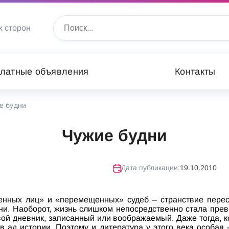
х сторон
латные объявления
Контакты
е будни
Чужие будни
Дата публикации:
19.10.2010
енных лиц» и «перемещенных» судеб – странствие перес
и. Наоборот, жизнь слишком непосредственно стала прев
вой дневник, записанный или воображаемый. Даже тогда, к
в ад истории. Поэтому и литература у этого века особая