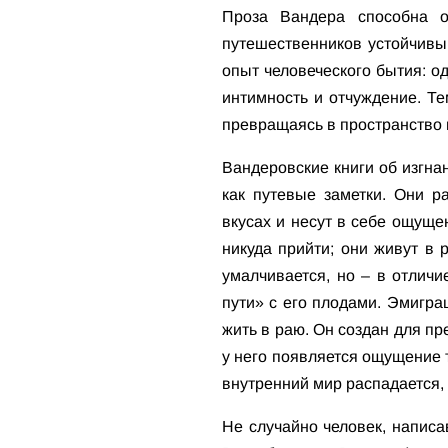
Проза Вандера способна о
путешественников устойчивы
опыт человеческого бытия: о
интимность и отчуждение. Те
превращаясь в пространство п
Вандеровские книги об изгна
как путевые заметки. Они р
вкусах и несут в себе ощуще
никуда прийти; они живут в 
умалчивается, но – в отличи
пути» с его плодами. Эмигра
жить в раю. Он создан для пре
у него появляется ощущение то
внутренний мир распадается,
Не случайно человек, написа