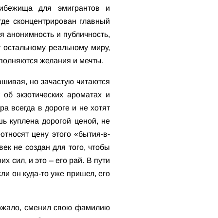
рибежища для эмигрантов и
где сконцентрирован главный
я анонимность и публичность,
у остальному реальному миру,
сполняются желания и мечты.
ашивая, но зачастую читаются
 об экзотических ароматах и
а всегда в дороге и не хотят
шь куплена дорогой ценой, не
относят цену этого «бытия-в-
ек не создан для того, чтобы
х сил, и это – его рай. В пути
сли он куда-то уже пришел, его
грожало, сменил свою фамилию