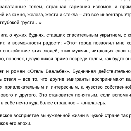
залатанные толем, странная гармония изломов и пря
 из камня, железа, жести и стекла – это все инвентарь У
 глубокой грусти…»
нига о чужих буднях, ставших спасительным укрытием, с 
ит, и возможности радости: «Этот город позволял мне х
спокойствие этих людей, этих мужчин, читающих свои га
ро, парочек, целующихся прямо посреди толпы, как будто о
т и роман «Отель Баальбек». Будничная действительно
 отеля – все то, что другие эмигранты воспринимают ка
ся привлекательным и интересным, а чувство собственно
ового и другого. Это становится понятным, если вспомни
в себе нечто куда более страшное – концлагерь.
вское восприятие вынужденной жизни в чужой стране так 
ков его эпохи.