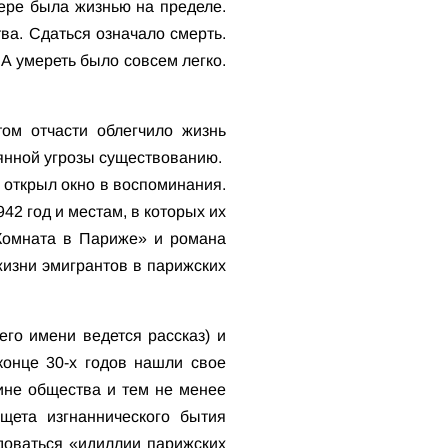
гере была жизнью на пределе.
ва. Сдаться означало смерть.
 А умереть было совсем легко.
том отчасти облегчило жизнь
оянной угрозы существованию.
 открыл окно в воспоминания.
2 год и местам, в которых их
«Комната в Париже» и романа
жизни эмигрантов в парижских
его имени ведется рассказ) и
конце 30-х годов нашли свое
ине общества и тем не менее
щета изгнаннического бытия
доваться «идиллии парижских