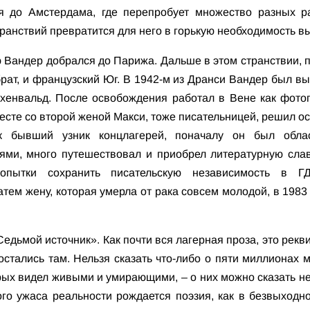
ся до Амстердама, где перепробует множество разных р
анствий превратится для него в горькую необходимость в
 Вандер добрался до Парижа. Дальше в этом странствии, п
брат, и французский Юг. В 1942-м из Дранси Вандер был в
хенвальд. После освобождения работал в Вене как фотог
есте со второй женой Макси, тоже писательницей, решил ост
ак бывший узник концлагерей, поначалу он был облас
ями, много путешествовал и приобрел литературную слав
опытки сохранить писательскую независимость в Г
тем жену, которая умерла от рака совсем молодой, в 1983
едьмой источник». Как почти вся лагерная проза, это рекв
стались там. Нельзя сказать что-либо о пяти миллионах м
рых видел живыми и умирающими, – о них можно сказать неч
ого ужаса реальности рождается поэзия, как в безвыход