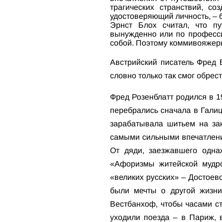
трагических странствий, с
удостоверяющий личность, – 
Эрнст Блох считал, что п
вынужденно или по професси
собой. Поэтому коммивояжеры
Австрийский писатель Фред 
словно только так смог обрест
Фред Розенблатт родился в 1
перебрались сначала в Галиц
зарабатывала шитьем на зак
самыми сильными впечатления
От дяди, заезжавшего одна
«Афоризмы житейской мудро
«великих русских» – Достоевс
были мечты о другой жизни
Вестбанхоф, чтобы часами ст
уходили поезда – в Париж, 