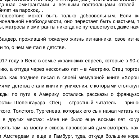
озданная эмигрантами и вечными постояльцами отелей, 
билет на пароход…
утешествие может быть только добровольным. Если ж
ональной необходимости, оно перестает быть счастьем, т
, матросы и эмигранты никогда не путешествуют, даже нахо
Вандер, проживший тяжелую жизнь изгнанника, свое изгна
и то, о чем мечтал в детстве.
917 году в Вене в семье украинских евреев, которые в 90-
ию, а оттуда через несколько лет – в Австрию. Отец торг
аз. Как позднее писал в своей мемуарной книге «Хоро
ми детства стали книги и унижения, с которыми столкнул
жды по пути в Америку, остались рассказы о француз
сти» Шопенгауэра. Отец – страстный читатель – принос
кого, Толстого, Тургенева, которых его сын начал читать л
 в других местах: «Мне не было еще восьми лет, когд
оять там на мосту и сквозь паровозный дым смотреть, ка
в Амстердам и еще в Гамбург, туда, откуда большие кора