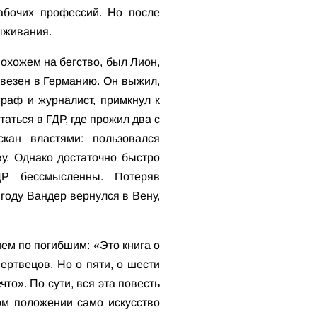
абочих профессий. Но после
ыживания.
охожем на бегство, был Лион,
ывезен в Германию. Он выжил,
раф и журналист, примкнул к
аться в ГДР, где прожил два с
кан властями: пользовался
у. Однако достаточно быстро
ДР бессмысленны. Потеряв
 году Вандер вернулся в Вену,
ием по погибшим: «Это книга о
ертвецов. Но о пяти, о шести
то». По сути, вся эта повесть
ном положении само искусство