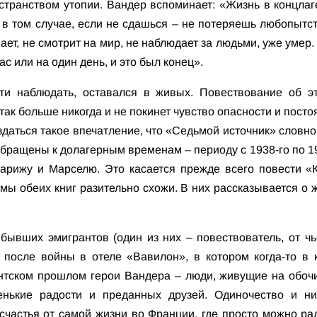
странством утопии. Вандер вспоминает: «Жизнь в концла
в том случае, если не сдашься – не потеряешь любопытст
вает, не смотрит на мир, не наблюдает за людьми, уже умер.
с или на один день, и это был конец».
сти наблюдать, оставался в живых. Повествование об э
так больше никогда и не покинет чувство опасности и пост
здаться такое впечатление, что «Седьмой источник» словно
бращены к долагерным временам – периоду с 1938-го по 194
Парижу и Марселю. Это касается прежде всего повести 
емы обеих книг разительно схожи. В них рассказывается о 
ывших эмигрантов (один из них – повествователь, от чь
 после войны в отеле «Вавилон», в котором когда-то в 
нтском прошлом герои Вандера – люди, живущие на обоч
нькие радости и преданных друзей. Одиночество и ни
частья от самой жизни во Франции, где просто можно ра