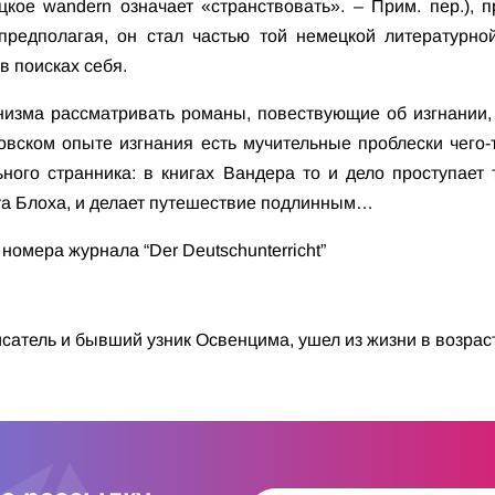
кое wandern означает «странствовать». – Прим. пер.), 
предполагая, он стал частью той немецкой литературной
в поисках себя.
изма рассматривать романы, повествующие об изгнании, 
овском опыте изгнания есть мучительные проблески чего-
ного странника: в книгах Вандера то и дело проступает
та Блоха, и делает путешествие подлинным…
омера журнала “Der Deutschunterricht”
сатель и бывший узник Освенцима, ушел из жизни в возраст