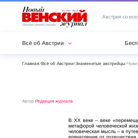
Австрия со все
Всё об Австрии
Бесп
Главная
Всё об Австрии
Знаменитые австрийцы
Чужи
Автор:
Редакция журнала
В ХХ веке – веке «перемещ
метафорой человеческой жизн
человеческая мысль – в путе
впечатления от путешествия 