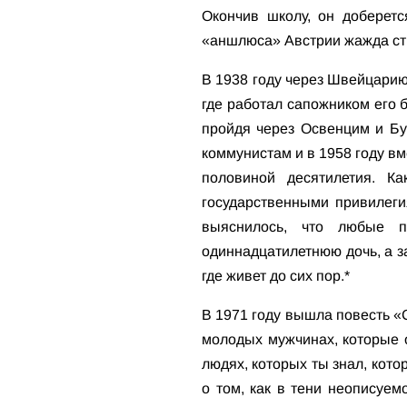
Окончив школу, он доберет
«аншлюса» Австрии жажда стр
В 1938 году через Швейцарию
где работал сапожником его 
пройдя через Освенцим и Бу
коммунистам и в 1958 году вм
половиной десятилетия. К
государственными привилеги
выяснилось, что любые п
одиннадцатилетнюю дочь, а за
где живет до сих пор.*
В 1971 году вышла повесть «С
молодых мужчинах, которые о
людях, которых ты знал, кото
о том, как в тени неописуем