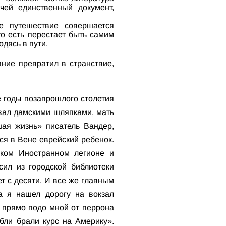
чей единственный документ,
е путешествие совершается
о есть перестает быть самим
дясь в пути.
ние превратил в странствие,
е годы позапрошлого столетия
овал дамскими шляпками, мать
шая жизнь» писатель Вандер,
ся в Вене еврейский ребенок.
ском Иностранном легионе и
ил из городской библиотеки
ет с десяти. И все же главным
а я нашел дорогу на вокзал
к прямо подо мной от перрона
бли брали курс на Америку».