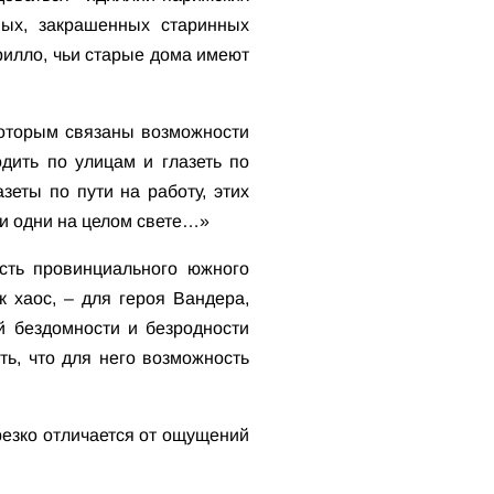
мых, закрашенных старинных
трилло, чьи старые дома имеют
которым связаны возможности
одить по улицам и глазеть по
зеты по пути на работу, этих
ни одни на целом свете…»
сть провинциального южного
к хаос, – для героя Вандера,
й бездомности и безродности
ть, что для него возможность
резко отличается от ощущений