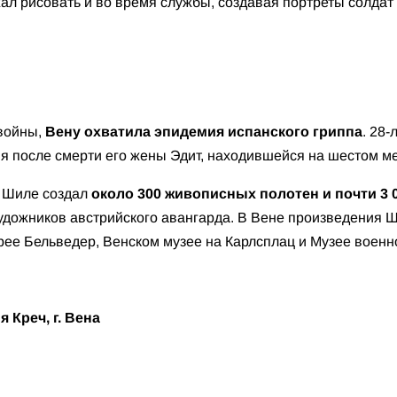
ал рисовать и во время службы, создавая портреты солдат
 войны,
Вену охватила эпидемия испанского гриппа
. 28
дня после смерти его жены Эдит, находившейся на шестом 
н Шиле создал
около 300 живописных полотен и почти 3 
удожников австрийского авангарда. В Вене произведения 
рее Бельведер, Венском музее на Карлсплац и Музее военн
Креч, г. Вена