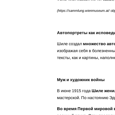
(https://sammlung.wienmuseum.at/ obj
Автопортреты как исповед
Шиле создал
множество авт
изображая себя в болезненн
тексты, как и картины, напо
Муж и художник войны
В июне 1915 года
Шиле женил
мастерской. По настоянию Эд
Во время Первой мировой