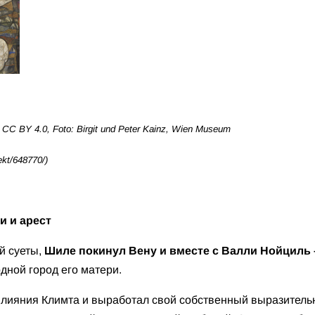
CC BY 4.0, Foto: Birgit und Peter Kainz, Wien Museum
kt/648770/)
и и арест
ой суеты,
Шиле покинул Вену и вместе с Валли Нойциль 
дной город его матери.
влияния Климта и выработал свой собственный выразительн