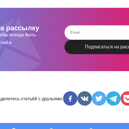
а рассылку
тобы всегда быть
тей и
делитесь статьёй с друзьями: