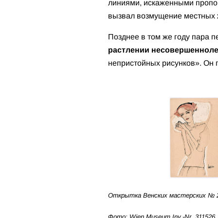
линиями, искаженными пропо
вызвал возмущение местных ж
Позднее в том же году пара 
растлении несовершеннол
непристойных рисунков». Он 
Открытка Венских мастерских № 2
Фото: Wien Museum Inv.-Nr. 311526