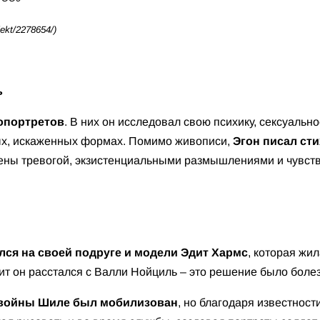
ekt/2278654/)
ь
опортретов
. В них он исследовал свою психику, сексуально
ых, искаженных формах. Помимо живописи,
Эгон писал сти
лнены тревогой, экзистенциальными размышлениями и чувст
ся на своей подруге и модели Эдит Хармс
, которая жи
ит он расстался с Валли Нойциль – это решение было бол
 войны Шиле был мобилизован
, но благодаря известност