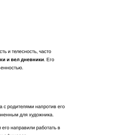
сть и телесность, часто
хи и вел дневники
. Его
венностью.
ла с родителями напротив его
езненным для художника.
и его направили работать в