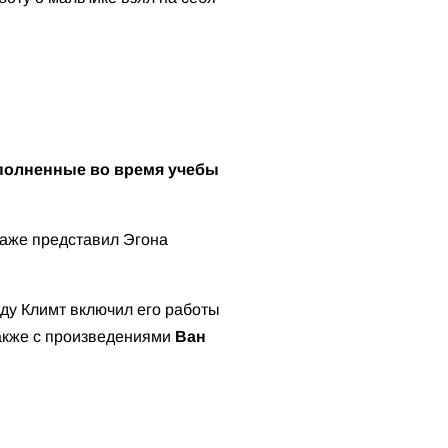
полненные во время учебы
 даже представил Эгона
оду Климт включил его работы
также с произведениями
Ван