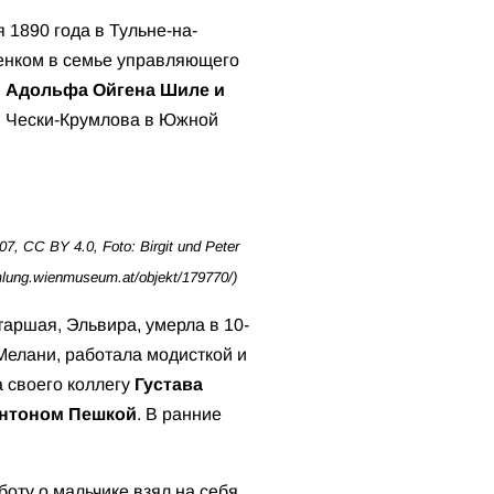
 1890 года в Тульне-на-
бенком в семье управляющего
й
Адольфа Ойгена Шиле и
и Чески-Крумлова в Южной
, CC BY 4.0, Foto: Birgit und Peter
lung.wienmuseum.at/objekt/179770/)
таршая, Эльвира, умерла в 10-
Мелани, работала модисткой и
а своего коллегу
Густава
нтоном Пешкой
. В ранние
боту о мальчике взял на себя