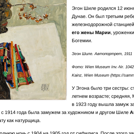
Эгон Шиле родился 12 июня
Дунае. Он был третьим ре
железнодорожной станцие
его жены Марии
, уроженк
Богемии.
Эгон Шиле. Автопортрет, 1911
Фото: Wien Museum Inv.-Nr. 104207
Kainz, Wien Museum (https://samm
У Эгона было три сестры: с
летнем возрасте; средняя, 
в 1923 году вышла замуж з
, с 1914 года была замужем за художником и другом Шиле
А
ту как натурщица.
однюю ночь с 1904 на 1905 год от сифилиса. После этого за