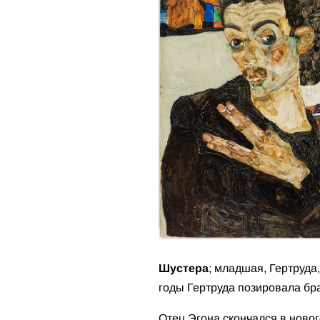
Шустера
; младшая, Гертруда
годы Гертруда позировала бра
Отец Эгона скончался в новог