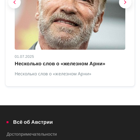
01.07.2025
01
Несколько слов о «железном Арни»
О
Несколько слов о «железном Арни»
О 
Всё об Австрии
Достопримечательности