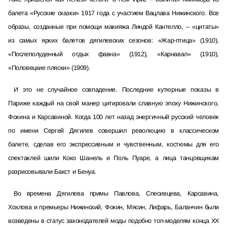
балета «Русские сказки» 1917 года с участием Вацлава Нижинского. Все
образы, созданные при помощи макияжа Линдой Кантелло, – «цитаты»
из самых ярких балетов дягилевских сезонов: «Жар-птица» (1910),
«Послеполуденный отдых фавна» (1912), «Карнавал» (1910),
«Половецкие пляски» (1909).
И это не случайное совпадение. Последние кутюрные показы в
Париже каждый на свой манер цитировали славную эпоху Нижинского,
Фокина и Карсавиной. Когда 100 лет назад энергичный русский человек
по имени Сергей Дягилев совершил революцию в классическом
балете, сделав его экспрессивным и чувственным, костюмы для его
спектаклей шили Коко Шанель и Поль Пуаре, а лица танцовщикам
разрисовывали Бакст и Бенуа.
Во времена Дягилева примы Павлова, Спесивцева, Карсавина,
Хохлова и премьеры Нижинский, Фокин, Мясин, Лифарь, Баланчин были
возведены в статус законодателей моды подобно топ-моделям конца XX