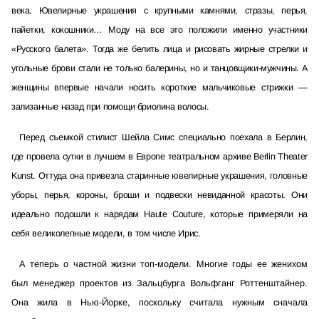
века. Ювелирные украшения с крупными камнями, стразы, перья,
пайетки, кокошники… Моду на все это положили именно участники
«Русского балета». Тогда же белить лица и рисовать жирные стрелки и
угольные брови стали не только балерины, но и танцовщики-мужчины. А
женщины впервые начали носить короткие мальчиковые стрижки —
зализанные назад при помощи бриолина волосы.
Перед съемкой стилист Шейла Симс специально поехала в Берлин,
где провела сутки в лучшем в Европе театральном архиве Berlin Theater
Kunst. Оттуда она привезла старинные ювелирные украшения, головные
уборы, перья, короны, броши и подвески невиданной красоты. Они
идеально подошли к нарядам Haute Couture, которые примеряли на
себя великолепные модели, в том числе Ирис.
А теперь о частной жизни топ-модели. Многие годы ее женихом
был менеджер проектов из Зальцбурга Вольфганг Роттенштайнер.
Она жила в Нью-Йорке, поскольку считала нужным сначала