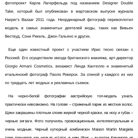
фотопроект Карла Лагерфельда под названием Designer Double
Take, который был опубликован в мартовском выпуске журнала
Harper’s Bazaar 2011 года. Неординарный фотограф перевоплотил
модель в самых знаменитых деятелей моды, таких как Вивьен
Вествуд, Сони Рикель, Джон Гальяно и других.
Еще один известный проект с участием Ирис тесно связан с
Россией. Его осуществили звезда британского макияжа, арт-директор
Giorgio Armani Cosmetics, визажист Линда Кантелло и знаменитый
итальянский фотограф Паоло Роверси. За спиной у каждого из них
по тридцать лет модных и рекламных съемок.
На черно-белой фотографии австрийскую топ-модель узнать
практически невозможно. На голове – стриженый парик из жестких волос.
Щеки закрашены плотным слоем жирной черной краски, на носу и губах –
черные зигзаги. Фото получилоь провокационным, интеллектуальным и
очень модным. Черный кутюрный комбинезон Maison Martin Margiela
тоже пришелся как нельзя кстати: в нем Ирис – вылитая Кикимора из