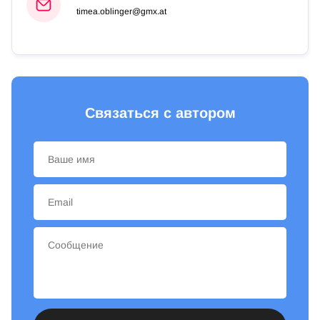
timea.oblinger@gmx.at
Связаться с автором