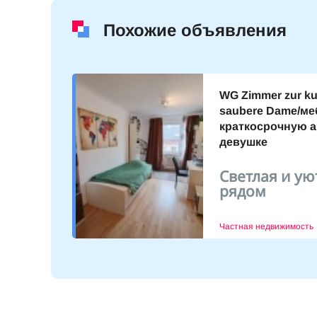
Похожие объявления
WG Zimmer zur kur
saubere Dame/ме
краткосрочную 
в 3
девушке
тро 1
Светлая и ую
9.10.2023
рядом
Частная недвижимость