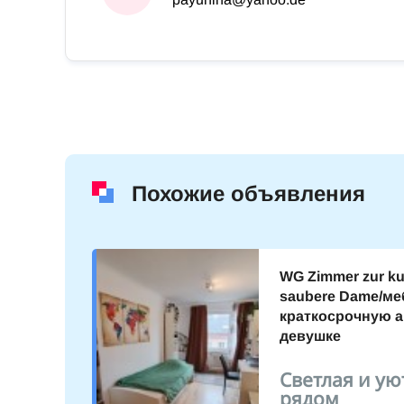
Похожие объявления
WG Zimmer zur kur
saubere Dame/ме
краткосрочную 
в 3
девушке
тро 1
Светлая и ую
9.10.2023
рядом