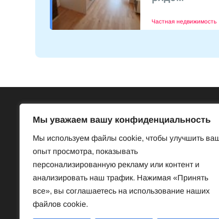
Частная недвижимость
Всё об Австрии
Бесп
Мы уважаем вашу конфиденциальность
Достопримечательности
Базар
Мы используем файлы cookie, чтобы улучшить ва
Законы и порядки
Знакомст
опыт просмотра, показывать
Нравы и обычаи
Предлож
персонализированную рекламу или контент и
История
Услуги
анализировать наш трафик. Нажимая «Принять
Наука
Частная 
все», вы соглашаетесь на использование наших
Культура
файлов cookie.
Спорт