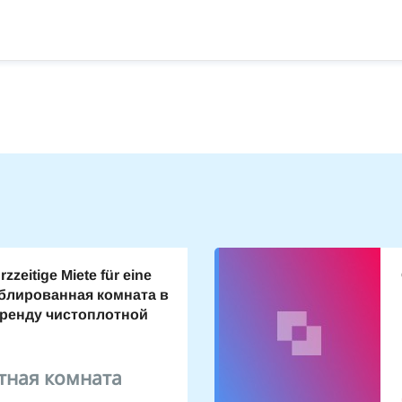
zzeitige Miete für eine
блированная комната в
аренду чистоплотной
тная комната