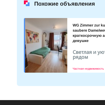
Похожие объявления
WG Zimmer zur kur
saubere Dame/ме
краткосрочную 
в 3
девушке
тро 1
Светлая и ую
9.10.2023
рядом
Частная недвижимость