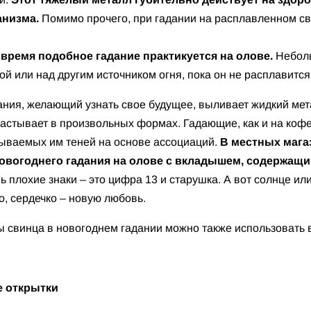
анизма.
Помимо прочего, при гадании на расплавленном св
 время подобное гадание практикуется на олове.
Неболь
ой или над другим источником огня, пока он не расплавится
дания, желающий узнать свое будущее, выливает жидкий мет
 застывает в произвольных формах. Гадающие, как и на ко
ываемых им теней на основе ассоциаций.
В местных мага
овогоднего гадания на олове с вкладышем, содержащ
 плохие знаки – это цифра 13 и старушка. А вот солнце и
о, сердечко – новую любовь.
 свинца в новогоднем гадании можно также использовать в
 открытки