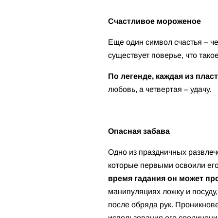
Счастливое мороженое
Еще один символ счастья – ч
существует поверье, что тако
По легенде, каждая из плас
любовь, а четвертая – удачу.
Опасная забава
Одно из праздничных развлеч
которые первыми освоили его
время гадания он может пр
манипуляциях ложку и посуду,
после обряда рук. Проникнове
использования его соединени