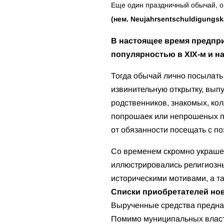
Еще один праздничный обычай, о 
(
нем
.
Neujahrsentschuldigungsk
В настоящее время предпр
популярностью в XIX-м и на
Тогда обычай лично посылать
извинительную открытку, вып
родственников, знакомых, кол
попрошаек или непрошеных по
от обязанности посещать с п
Со временем скромно украшен
иллюстрировались религиозн
историческими мотивами, а т
Списки приобретателей но
Вырученные средства предназ
Помимо муниципальных власт