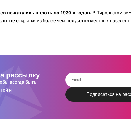
ten печатались вплоть до 1930-х годов.
В Тирольском зем
ельные открытки из более чем полусотни местных населенн
а рассылку
тобы всегда быть
тей и