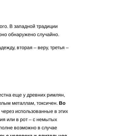
ого. В западной традиции
 оно обнаружено случайно.
дежду, вторая – веру, третья –
естна еще у древних римлян,
елым металлам, токсичен.
Во
, через использованные в этих
ия или в рот – с немытых
вполне возможно в случае
овье человека и длительное