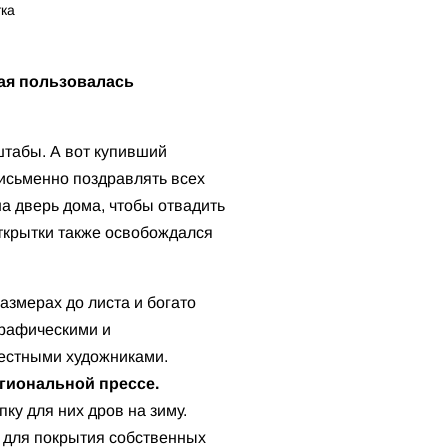
тка
ая пользовалась
штабы. А вот купивший
исьменно поздравлять всех
на дверь дома, чтобы отвадить
ткрытки также освобождался
змерах до листа и богато
графическими и
вестными художниками.
гиональной прессе.
у для них дров на зиму.
 для покрытия собственных