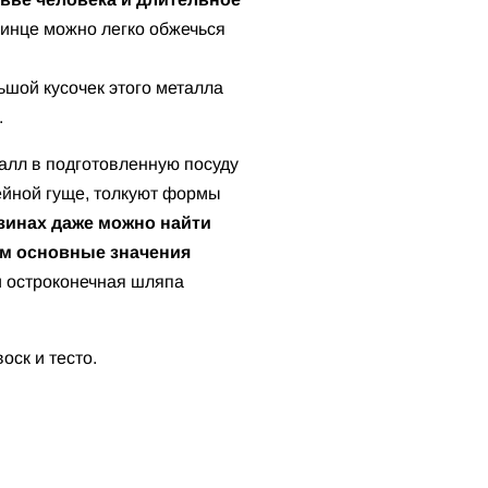
инце можно легко обжечься
шой кусочек этого металла
.
алл в подготовленную посуду
фейной гуще, толкуют формы
зинах даже можно найти
им основные значения
ли остроконечная шляпа
оск и тесто.