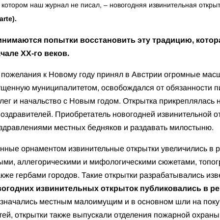
котором наш журнал не писал, – новогодняя извинительная откры
arte
).
инимаются попытки восстановить эту традицию, котор
чале XX-го веков.
 пожелания к Новому году принял в Австрии огромные мас
ущенную муниципалитетом, освобождался от обязанности п
лег и начальство с Новым годом. Открытка прикреплялась 
здравителей. Приобретатель новогодней извинительной о
оздравлениями местных бедняков и раздавать милостыню.
ные орнаментом извинительные открытки увеличились в ра
ыми, аллегорическими и мифологическими сюжетами, топо
акже гербами городов. Такие открытки разрабатывались из
вогодних извинительных открыток публиковались в ре
начались местным малоимущим и в основном шли на покупк
ей, открытки также выпускали отделения пожарной охраны