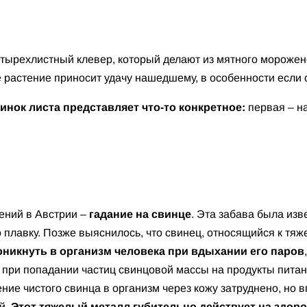
етырехлистный клевер, который делают из мятного морожен
е растение приносит удачу нашедшему, в особенности если
тинок листа представляет что-то конкретное:
первая – на
ений в Австрии –
гадание на свинце
. Эта забава была изв
 плавку. Позже выяснилось, что свинец, относящийся к тяж
оникнуть в организм человека при вдыхании его паров
 при попадании частиц свинцовой массы на продукты питан
ние чистого свинца в организм через кожу затруднено, но 
й.
Этот тяжелый металл губительно действует на здор