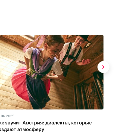
.06.2025
01.06.2025
ак звучит Австрия: диалекты, которые
Праздни
оздают атмосферу
Праздники