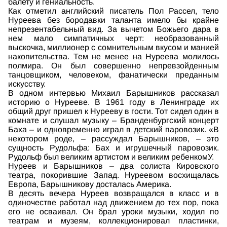
балету и гениальность.
Как отметил английский писатель Пол Рассел, тело
Нуреева без бородавки таланта имело бы крайне
непрезентабельный вид. За вычетом Божьего дара в
нем мало симпатичных черт: необразованный
выскочка, миллионер с сомнительным вкусом и манией
накопительства. Тем не менее на Нуреева молилось
полмира. Он был совершенно непревзойденным
танцовщиком, человеком, фанатически преданным
искусству.
В одном интервью Михаил Барышников рассказал
историю о Нурееве. В 1961 году в Ленинграде их
общий друг пришел к Нурееву в гости. Тот сидел один в
комнате и слушал музыку – Бранденбургский концерт
Баха – и одновременно играл в детский паровозик. «В
некотором роде, – рассуждал Барышников, – это
сущность Рудольфа: Бах и игрушечный паровозик.
Рудольф был великим артистом и великим ребенкомУ.
Нуреев и Барышников – два солиста Кировского
театра, покорившие Запад. Нуреевом восхищалась
Европа, Барышникову досталась Америка.
В десять вечера Нуреев возвращался в класс и в
одиночестве работал над движением до тех пор, пока
его не осваивал. Он брал уроки музыки, ходил по
театрам и музеям, коллекционировал пластинки,