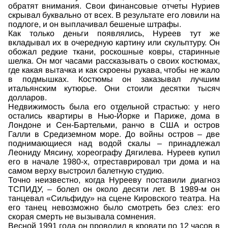
обратят внимания. Свои финансовые отчеты Нуриев
скрывал буквально от всех. В результате его ловили на
подлоге, и он выплачивал бешеные штрафы.
Как только деньги появлялись, Нуреев тут же
вкладывал их в очередную картину или скульптуру. Он
обожал редкие ткани, роскошные ковры, старинные
шелка. Он мог часами рассказывать о своих костюмах,
где какая вытачка и как скроены рукава, чтобы не жало
в подмышках. Костюмы он заказывал лучшим
итальянским кутюрье. Они стоили десятки тысяч
долларов.
Недвижимость была его отдельной страстью: у него
остались квартиры в Нью-Йорке и Париже, дома в
Лондоне и Сен-Бартельми, ранчо в США и остров
Галли в Средиземном море. До войны остров – две
поднимающиеся над водой скалы – принадлежал
Леониду Мясину, хореографу Дягилева. Нуреев купил
его в начале 1980-х, отреставрировал три дома и на
самом верху выстроил балетную студию.
Точно неизвестно, когда Нурееву поставили диагноз
ТСПИДУ, – болел он около десяти лет. В 1989-м он
танцевал «Сильфиду» на сцене Кировского театра. На
его танец невозможно было смотреть без слез: его
скорая смерть не вызывала сомнения.
Весной 1991 года он проводил в кровати по 12 часов в