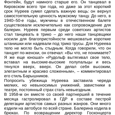
Фонтейн, будут намного старше его. Он танцевал в
Кировском всего три года, но даже за этот короткий
срок Нуреев сумел сделать важную вещь: он вернул
самостоятельную ценность мужскому танцу. До него, в
1940–50-е годы, мужчины в отечественном балете
существовали исключительно как сопровождение для
балерин. Нуреев первым среди советских артистов
стал танцевать в трико – до него наши танцовщики
носили для благопристойности мешковатые короткие
штанишки или надевали под трико трусы. Для Нуреева
тело не могло быть стыдным. Когда говорили, что он
танцует по-женски, он отвечал: «Вы что, не понимаете?
Я же еще юноша!» «Рудольф вытягивал свое тело,
вставал на высокие-высокие полупальцы и весь
тянулся вверх, вверх. Он делал себя высоким,
элегантным и красиво сложенным», – комментировал
его стиль Барышников.
Попросить убежища Нуреева заставила череда
мелких, но невыносимых унижений, завистники в
театре, постоянный страх стать невыездным.
В 1958-м он вместе со своей партнершей в течение
месяца гастролировал в ГДР в составе пестрой
делегации артистов самых разных жанров. Они много
ездили на автобусе по всей стране. Балерина ходила в
брюках. По возвращении директор Госконцерта