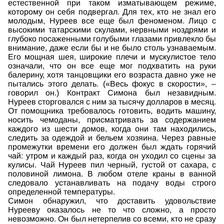
естественной при таком изматывающем режиме,
которому он себя подвергал. Для тех, кто не знал его
молодым, Нуреев все еще был феноменом. Лицо с
высокими татарскими скулами, нервными ноздрями и
глубоко посаженными голубыми глазами привлекло бы
внимание, даже если бы и не было столь узнаваемым.
Его мощная шея, широкие плечи и мускулистое тело
означали, что он все еще мог подхватить на руки
балерину, хотя танцовщики его возраста давно уже не
пытались этого делать. («Весь фокус в скорости», –
говорил он.) Контракт Симона был незавидным.
Нуреев сторговался с ним за тысячу долларов в месяц.
От помощника требовалось готовить, водить машину,
носить чемоданы, присматривать за содержанием
каждого из шести домов, когда они там находились,
следить за одеждой и бельем хозяина. Через равные
промежутки времени его должен был ждать горячий
чай: утром и каждый раз, когда он уходил со сцены за
кулисы. Чай Нуреев пил черный, густой от сахара, с
половиной лимона. В любом отеле краны в ванной
следовало устанавливать на подачу воды строго
определенной температуры.
Симон обнаружил, что доставить удовольствие
Нурееву оказалось не то что сложно, а просто
невозможно. Он был нетерпелив со всеми, кто не сразу