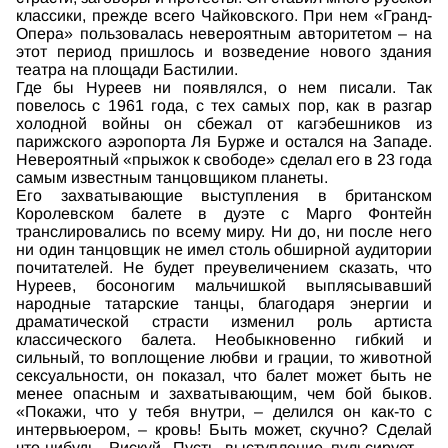
классики, прежде всего Чайковского. При нем «Гранд-
Опера» пользовалась невероятным авторитетом – на
этот период пришлось и возведение нового здания
театра на площади Бастилии.
Где бы Нуреев ни появлялся, о нем писали. Так
повелось с 1961 года, с тех самых пор, как в разгар
холодной войны он сбежал от кагэбешников из
парижского аэропорта Ля Бурже и остался на Западе.
Невероятный «прыжок к свободе» сделал его в 23 года
самым известным танцовщиком планеты.
Его захватывающие выступления в британском
Королевском балете в дуэте с Марго Фонтейн
транслировались по всему миру. Ни до, ни после него
ни один танцовщик не имел столь обширной аудитории
почитателей. Не будет преувеличением сказать, что
Нуреев, босоногим мальчишкой выплясывавший
народные татарские танцы, благодаря энергии и
драматической страсти изменил роль артиста
классического балета. Необыкновенно гибкий и
сильный, то воплощение любви и грации, то животной
сексуальности, он показал, что балет может быть не
менее опасным и захватывающим, чем бой быков.
«Покажи, что у тебя внутри, – делился он как-то с
интервьюером, – кровь! Быть может, скучно? Сделай
что-нибудь. Рискуй. Пусть выступление пульсирует –