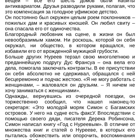
вещей – все его шесть домов были набиты
антиквариатом. Друзья разводили руками, полагая, что
это компенсация за голодное уфимское детство.
Он постоянно был окружен целым роем поклонников –
пожилых дам и красивых юношей. Он любил свиту –
она спасала его от одиночества.
Благородный любовник на сцене, в жизни он был
невообразимым хамом. Ни роскошь, которой он себя
окружал, ни общество, в котором вращался, не
избавили его от врожденной мужицкой грубости.
Больше других Нуреев терзал свою многолетнюю и
преданнейшую подругу Дус Франсуа – она вела его
дела, помогала заключать контракты. В ее присутствии
он себя абсолютно не сдерживал, обращался с ней
бесцеремонно и подчас жестоко. «Я не могу работать с
женщинами, – жаловался он друзьям. – Я ничем не
хочу заниматься с женщинами».
Однажды, вернувшись из очередной поездки, он
торжественно сообщил, что нашел наконец-то
секретаря: «Это молодой моряк Симон с Багамских
островов. У него на судне есть факсУ. Впоследствии с
помощью своего дяди, писателя Дерека Робинсона,
Симон написал книгу «Год с Нуреевым». В отличие от
множества книг и статей о Нурееве, в которых его
пытались обожествить или опорочить, воспоминания