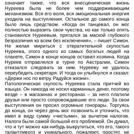
означает также, что вся внесценическая жизнь
Нуреева была не более чем поддерживающим
механизмом. Вся его воля, вся эмоциональная энергия
уходила на выступления. Остальное до самого конца
было лишь средством. «Когда он танцевал, он мог
полностью выразить свои чувства, но как только опять
становился Нуреевым, прятался за маской глубокого
безразличия ко всем без исключения», – пишет Симон.
Не желая мириться с отвратительной скупостью
Нуреева, этого одного из самых богатых людей на
планете, Симон в конце концов оставил хозяина. Когда
Нуреев отправлялся в турне по Австралии, Симон
отказался следовать за ним. Нурееву не удалось
переубедить секретаря. И тогда он улыбнулся и сказал:
«Держи нос по ветру. Радуйся жизни».
Патологическая скупость Нуреева стала притчей во
языцах. Он никогда не носил карманных денег, поэтому
везде – в магазинах и ресторанах – за него платили
друзья или просто сопровождавшие его люди. За свои
выступления он просил огромные гонорары. Торгуясь
до конца, он через день мог позвонить и уточнить, что
имел в виду сумму «чистыми», за вычетом налогов.
Налоги были самой большой его проблемой. Он думал,
что и тут можно как-нибудь выкрутиться, что его, такого
талантливого и уникального, пожалеют, простят, не