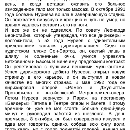
день, а когда вставал, оживить его больное
изможденное тело мог только массаж. В октябре 1991
года болезнь Нуриева вошла в завершающую стадию.
Он подхватил вирусную инфекцию и чуть не умер, но
врачам удалось поставить его на ноги.
И все же он не сдавался. По совету Леонарда
Бернстайна, который утверждал, что все дирижеры –
долгожители, в 52 года Нуриев с удивительным
прилежанием занялся дирижированием. Сидя на
нудистском пляже Сен-Бартса, он, одетый лишь в
шляпу и солнечные очки, учился управлять
Бетховеном и Бахом. В Вене ему предложили контракт.
Он репетировал с лучшими венскими музыкантами.
Успех дирижерского дебюта Нуреева открыл новую
страницу в его карьере, и он выступал в новом
качестве во многих странах. В мае 1992 года он
дирижировал оперой «Ромео и Джульетта»
Прокофьева в нью-йоркской Метрополитен-опера.
Летом Нуреев вернулся в Париж на постановку
«Баядеры» Петипа в Театре оперы и балета. К этому
времени он уже не мог стоять больше одной-двух
минут и руководил работой из шезлонга. В день
премьеры, 8 октября, он был совершенно изнурен и
едва мог говорить, однако, собрав всю силу воли,
спотыкаясь, но с гордо поднятой головой, вышел на