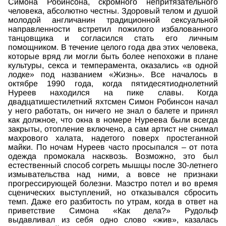
Симона Робинсона, скромного непритязательного
человека, абсолютно честны. Здоровый телом и душой
молодой англичанин традиционной сексуальной
направленности встретил пожилого избалованного
танцовщика и согласился стать его личным
помощником. В течение целого года два этих человека,
которые вряд ли могли быть более непохожи в плане
культуры, секса и темперамента, оказались «в одной
лодке» под названием «Жизнь». Все началось в
октябре 1990 года, когда пятидесятиоднолетний
Нуреев находился на пике славы. Когда
двадцатишестилетний яхтсмен Симон Робинсон начал
у него работать, он ничего не знал о балете и принял
как должное, что окна в номере Нуреева были всегда
закрыты, отопление включено, а сам артист не снимал
махрового халата, надетого поверх простеганной
майки. По ночам Нуреев часто просыпался – от пота
одежда промокала насквозь. Возможно, это был
естественный способ согреть мышцы после 30-летнего
измывательства над ними, а вовсе не признаки
прогрессирующей болезни. Маэстро потел и во время
сценических выступлений, но отказывался сбросить
темп. Даже его разбитость по утрам, когда в ответ на
приветствие Симона «Как дела?» Рудольф
выдавливал из себя одно слово «жив», казалась