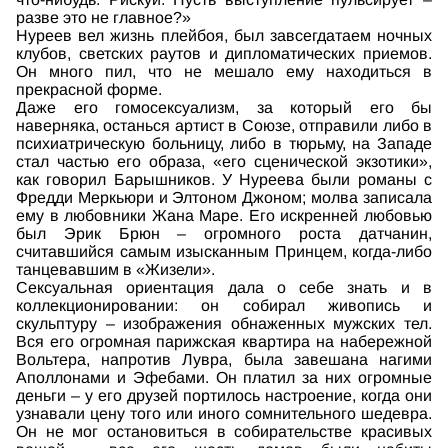
разве это не главное?»
Нуреев вел жизнь плейбоя, был завсегдатаем ночных
клубов, светских раутов и дипломатических приемов.
Он много пил, что не мешало ему находиться в
прекрасной форме.
Даже его гомосексуализм, за который его бы
наверняка, останься артист в Союзе, отправили либо в
психиатрическую больницу, либо в тюрьму, на Западе
стал частью его образа, «его сценической экзотики»,
как говорил Барышников. У Нуреева были романы с
Фредди Меркьюри и Элтоном Джоном; молва записала
ему в любовники Жана Маре. Его искренней любовью
был Эрик Брюн – огромного роста датчанин,
считавшийся самым изысканным Принцем, когда-либо
танцевавшим в «Жизели».
Сексуальная ориентация дала о себе знать и в
коллекционировании: он собирал живопись и
скульптуру – изображения обнаженных мужских тел.
Вся его огромная парижская квартира на набережной
Вольтера, напротив Лувра, была завешана нагими
Аполлонами и Эфебами. Он платил за них огромные
деньги – у его друзей портилось настроение, когда они
узнавали цену того или иного сомнительного шедевра.
Он не мог остановиться в собирательстве красивых