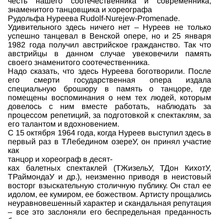
честь нашего соотечественника и современника,
знаменитого танцовщика и хореографа
Рудольфа Нуреева Rudolf-Nurejew-Promenade.
Удивительного здесь ничего нет – Нуреев не только
успешно танцевал в Венской опере, но и 25 января
1982 года получил австрийское гражданство. Так что
австрийцы в данном случае увековечили память
своего знаменитого соотечественника.
Надо сказать, что здесь Нуреева боготворили. После
его смерти государственная опера издала
специальную брошюру в память о танцоре, где
помещены воспоминания о нем тех людей, которым
довелось с ним вместе работать, наблюдать за
процессом репетиций, за подготовкой к спектаклям, за
его талантом и вдохновением.
С 15 октября 1964 года, когда Нуреев выступил здесь в
первый раз в ТЛебедином озереУ, он принял участие
как
танцор и хореограф в десят-
ках балетных спектаклей (ТЖизельУ, ТДон КихотУ,
ТРаймондаУ и др.), неизменно приводя в неистовый
восторг взыскательную столичную публику. Он стал ее
идолом, ее кумиром, ее божеством. Артисту прощались
неуравновешенный характер и скандальная репутация
– все это заслоняли его беспредельная преданность