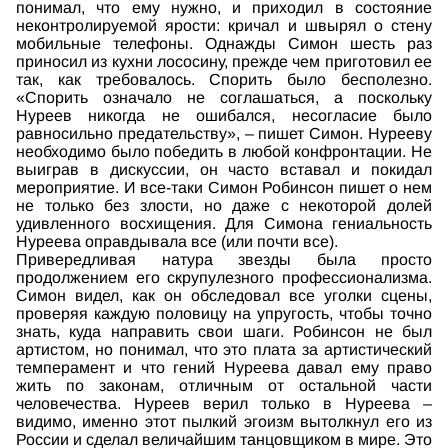
понимал, что ему нужно, и приходил в состояние
неконтролируемой ярости: кричал и швырял о стену
мобильные телефоны. Однажды Симон шесть раз
приносил из кухни лососину, прежде чем приготовил ее
так, как требовалось. Спорить было бесполезно.
«Спорить означало не соглашаться, а поскольку
Нуреев никогда не ошибался, несогласие было
равносильно предательству», – пишет Симон. Нурееву
необходимо было победить в любой конфронтации. Не
выиграв в дискуссии, он часто вставал и покидал
мероприятие. И все-таки Симон Робинсон пишет о нем
не только без злости, но даже с некоторой долей
удивленного восхищения. Для Симона гениальность
Нуреева оправдывала все (или почти все).
Привередливая натура звезды была просто
продолжением его скрупулезного профессионализма.
Симон видел, как он обследовал все уголки сцены,
проверяя каждую половицу на упругость, чтобы точно
знать, куда направить свои шаги. Робинсон не был
артистом, но понимал, что это плата за артистический
темперамент и что гений Нуреева давал ему право
жить по законам, отличным от остальной части
человечества. Нуреев верил только в Нуреева –
видимо, именно этот пылкий эгоизм вытолкнул его из
России и сделал величайшим танцовщиком в мире. Это