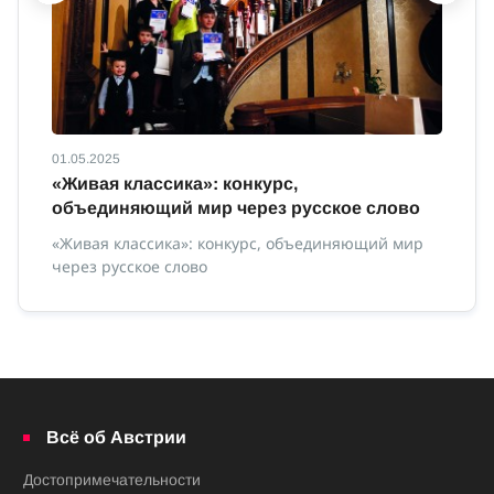
01.05.2025
01
с
«Живая классика»: конкурс,
И
объединяющий мир через русское слово
Ин
«Живая классика»: конкурс, объединяющий мир
через русское слово
ной
Всё об Австрии
Достопримечательности