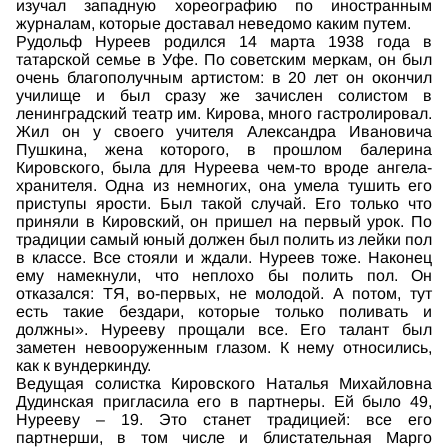
изучал западную хореографию по иностранным
журналам, которые доставал неведомо каким путем.
Рудольф Нуреев родился 14 марта 1938 года в
татарской семье в Уфе. По советским меркам, он был
очень благополучным артистом: в 20 лет он окончил
училище и был сразу же зачислен солистом в
ленинградский театр им. Кирова, много гастролировал.
Жил он у своего учителя Александра Ивановича
Пушкина, жена которого, в прошлом балерина
Кировского, была для Нуреева чем-то вроде ангела-
хранителя. Одна из немногих, она умела тушить его
приступы ярости. Был такой случай. Его только что
приняли в Кировский, он пришел на первый урок. По
традиции самый юный должен был полить из лейки пол
в классе. Все стояли и ждали. Нуреев тоже. Наконец
ему намекнули, что неплохо бы полить пол. Он
отказался: ТЯ, во-первых, не молодой. А потом, тут
есть такие бездари, которые только поливать и
должны». Нурееву прощали все. Его талант был
заметен невооруженным глазом. К нему относились,
как к вундеркинду.
Ведущая солистка Кировского Наталья Михайловна
Дудинская пригласила его в партнеры. Ей было 49,
Нурееву – 19. Это станет традицией: все его
партнерши, в том числе и блистательная Марго