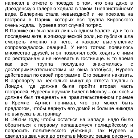
написал в отчете о поездке о том, что она даже в
Дрезденскую галерею ходила в таком ТнепристойномУ
виде. Балерина стала невыездной и не поехала на
гастроли в Париж, которых вся труппа Кировского
очень ждала. Нуреева этот случай потряс.
В Париже он был занят лишь в одном балете, да и то в
последнем акте, в эпизодической роли, но публика шла
смотреть именно на него, и каждое выступление
сопровождалось овацией. У него тотчас появилось
множество друзей, и он позволял себе ходить с ними
по ресторанам и не ночевать в гостинице. В то время
как вся труппа послушно знакомилась с
достопримечательностями из окна автобуса, Нуреев
действовал по своей программе. Его решили наказать.
В аэропорту за несколько минут до отлета труппы в
Лондон, где должна была пройти вторая часть
гастролей, Нурееву вручили билет в Москву – он якобы
должен был танцевать на правительственном приеме
в Кремле. Артист понимал, что это может быть
предлогом, чтобы вернуть его домой и больше никогда
не выпускать за границу.
В 1961-м году, чтобы остаться на Западе, надо было
обратиться к первому попавшемуся полицейскому и
попросить политического убежища. Так Нуреев и
сделал за два часа до отлета в Москву, решив рискнуть,