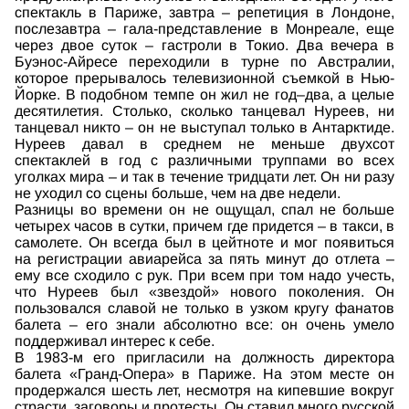
спектакль в Париже, завтра – репетиция в Лондоне,
послезавтра – гала-представление в Монреале, еще
через двое суток – гастроли в Токио. Два вечера в
Буэнос-Айресе переходили в турне по Австралии,
которое прерывалось телевизионной съемкой в Нью-
Йорке. В подобном темпе он жил не год–два, а целые
десятилетия. Столько, сколько танцевал Нуреев, ни
танцевал никто – он не выступал только в Антарктиде.
Нуреев давал в среднем не меньше двухсот
спектаклей в год с различными труппами во всех
уголках мира – и так в течение тридцати лет. Он ни разу
не уходил со сцены больше, чем на две недели.
Разницы во времени он не ощущал, спал не больше
четырех часов в сутки, причем где придется – в такси, в
самолете. Он всегда был в цейтноте и мог появиться
на регистрации авиарейса за пять минут до отлета –
ему все сходило с рук. При всем при том надо учесть,
что Нуреев был «звездой» нового поколения. Он
пользовался славой не только в узком кругу фанатов
балета – его знали абсолютно все: он очень умело
поддерживал интерес к себе.
В 1983-м его пригласили на должность директора
балета «Гранд-Опера» в Париже. На этом месте он
продержался шесть лет, несмотря на кипевшие вокруг
страсти, заговоры и протесты. Он ставил много русской