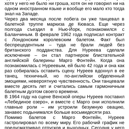
хотя у него не было ни гроша, хотя он не говорил ни на
одном иностранном языке и вообще его мало кто тогда
знал на Западе.
Через два месяца после побега он уже танцевал в
балетной труппе маркиза де Кюваса. Еще через
полгода съездил в Нью-Йорк, познакомился с
Баланчиным. В феврале 1962 года подписал контракт
с Лондонским королевским балетом. Факт был
беспрецедентным – туда не брали людей без
британского подданства. Для Нуреева сделали
исключение – он стал партнером блистательной
английской балерины Марго Фонтейн. Когда она
познакомилась с Нуреевым, ей было 42 года и она как
раз собиралась оставить сцену. Нуреев вдохнул в ее
танец, техничный, но по-английски обделенный
эмоциями, невероятную чувственность. Они танцевали
вместе десять лет и считались самым гармоничным
балетным дуэтом своего времени.
В 1964 году на сцене Венской оперы Нуреев поставил
«Лебединое озеро», и вместе с Марго они исполнили
главные роли – им устроили безумную овацию,
занавес подынимался больше восьмидесяти раз.
Помимо балетов с Марго Фонтейн, Нуреев
гастролировал по всему миру. Его рабочий график не
предусматривал отпусков и выходных. Сегодня у него