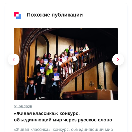
Похожие публикации
01.05.2025
01
с
«Живая классика»: конкурс,
И
объединяющий мир через русское слово
Ин
«Живая классика»: конкурс, объединяющий мир