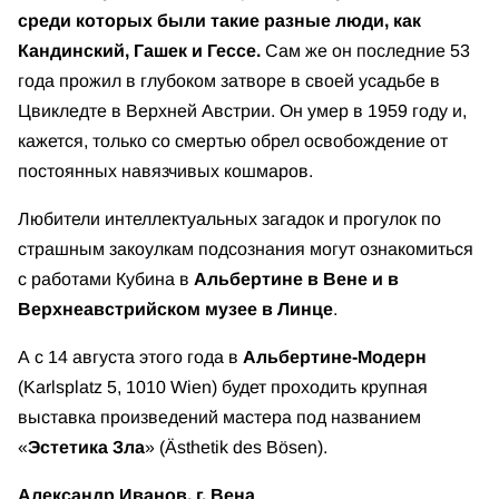
среди которых были такие разные люди, как
Кандинский, Гашек и Гессе.
Сам же он последние 53
года прожил в глубоком затворе в своей усадьбе в
Цвикледте в Верхней Австрии. Он умер в 1959 году и,
кажется, только со смертью обрел освобождение от
постоянных навязчивых кошмаров.
Любители интеллектуальных загадок и прогулок по
страшным закоулкам подсознания могут ознакомиться
с работами Кубина в
Альбертине в Вене и в
Верхнеавстрийском музее в Линце
.
А с 14 августа этого года в
Альбертине-Модерн
(Karlsplatz 5, 1010 Wien) будет проходить крупная
выставка произведений мастера под названием
«
Эстетика Зла
» (Ästhetik des Bösen).
Александр Иванов, г. Вена