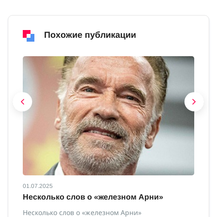
Похожие публикации
01.07.2025
01
Несколько слов о «железном Арни»
О
Несколько слов о «железном Арни»
О 