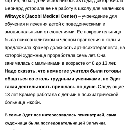
картин, но когда ей исполнилось 33 года, доктор Виола
Бернард устроила ее на работу в школу для мальчиков
Wiltwyck (Jacobi Medical Center)
– учреждение для
обучения и лечения детей с поведенческими и
эмоциональными отклонениями. Ее покровительница
была психоаналитиком и членом правления школы и
предложила Крамер должность арт-психотерапевта, на
которой художница проработала семь лет. Она
занималась с мальчиками в возрасте от 8 до 13 лет.
Надо сказать, что немногие учителя были готовы
общаться со столь трудными учениками, но Эдит
такая деятельность пришлась по душе.
Следующие
13 лет Крамер работала с детьми в психиатрической
больнице Якоби.
В семье Эдит все интересовались психиатрией, сама
художница была последовательницей Зигмунда