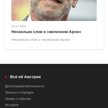
01.07.2025
01
Несколько слов о «железном Арни»
О
Несколько слов о «железном Арни»
О 
Всё об Австрии
Достопримечательности
Законы и порядки
Нравы и обычаи
История