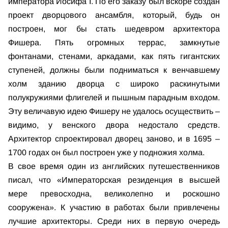
императора Иосифа I. По его заказу был вскоре создан
проект дворцового ансамбля, который, будь он
построен, мог бы стать шедевром архитектора
Фишера. Пять огромных террас, замкнутые
фонтанами, стенами, аркадами, как пять гигантских
ступеней, должны были подниматься к венчавшему
холм зданию дворца с широко раскинутыми
полукружиями флигелей и пышным парадным входом.
Эту величавую идею Фишеру не удалось осуществить –
видимо, у венского двора недостало средств.
Архитектор спроектировал дворец заново, и в 1695 –
1700 годах он был построен уже у подножия холма.
В свое время один из английских путешественников
писал, что «Императорская резиденция в высшей
мере превосходна, великолепно и роскошно
сооружена». К участию в работах были привлечены
лучшие архитекторы. Среди них в первую очередь