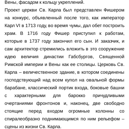
Вены, фасадом к кольцу укреплений.
Проект церкви Св. Карла был представлен Фишером
на конкурс, объявленный после того, как император
Карл VI в 1713 году, во время чумы, дал обет построить
храм. В 1716 году Фишер приступил к работам,
которые в 1737 году закончил его сын. И заказчик, и
сам архитектор стремились вложить в это сооружение
идею величия династии Габсбургов, Священной
Римской империи и Вены как ее столицы. Церковь Св.
Карла – величественное здание, в котором соединены
господствующий над всем купол на овальной формы
барабане, классический портик входа, боковые башни
с характерными для барокко причудливыми
очертаниями фронтонов и, наконец, две свободно
стоящие перед входом огромные колонны со
спиралеобразно поднимающимся по ним рельефом –
сцены из жизни Св. Карла.