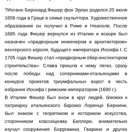
?Иоганн Бернхард Фишер фон Эрлах родился 20 июля
1656 года в Граце в семье скульптора. Художественное
образование он получил в Риме и Неаполе. После
1685 года Фишер вернулся из Италии и вскоре был
назначен «придворным инженером и архитектором»
венгерского короля, будущего императора Иосифа I. С
1705 года Фишер стал «придворным обер-инспектором
строительства». Слава пришла к нему легко, сразу
после победы над соперниками-итальянцами в
конкурсе проектов триумфальных ворот в честь
избрания Иосифа I римским императором (1690 г.).
В Италии Фишер был вхож в круг людей, близких к
патриарху итальянского барокко Лоренцо Бернини,
был знаком с теоретиком и историком искусства,
сторонником классицизма Беллори, внимательно
изучал сооружения Борромини, Гварини и других