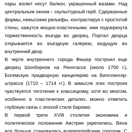
пары волют несут балкон, украшенный вазами. Над
центральным окном – скульптурный герб. Сдержанные
формы, невысокие рельефы, контрастируя с простотой
стены, кажутся мощно-пластичными; ими подчеркнута
торжественность въезда во дворец. Портал дворца
открывается во въездную галерею, ведущую во
внутренний двор.
В черте внутреннего города Фишер построил еще
дворец Шонборнов на Реннгассе (около 1700 г.),
Богемскую придворную канцелярию на Випплингер-
штрассе (1710 – 1714 гг.). В замысле этих построек
чувствуется тяготение к классицизму, хотя во многом,
особенно в пластических деталях, можно отметить
глубокую связь с эпохой стиля барокко.
В первой трети XVIII столетия экономика и
политическое положение Австрии укрепились. Вена
все больше становилась всеевропейским городом. С