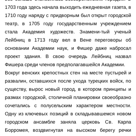
1703 года здесь начала выходить ежедневная газета, в
1710 году наряду с придворным был открыт городской
театр, в 1705 году государственным учреждением
стала Академия художеств. Знамени-тый ученый
Лейбниц в 1713 году вел в Вене переговоры об
основании Академии наук, и Фишер даже набросал
проект здания. В свою очередь Лейбниц назвал
Фишера среди членов предполагавшейся Академии.
Вокруг венских крепостных стен на месте пустырей и
развалин, оставшихся после ухода турецких войск, по
существу, вырос новый город, в котором принципы и
размах городской, столичной планировки своеобразно
сочетались с полусельским характером местности.
Одну из ключевых позиций в складывавшемся новом
городском ансамбле заняла церковь Св. Карла
Борромея, воздвигнутая на высоком берегу речки