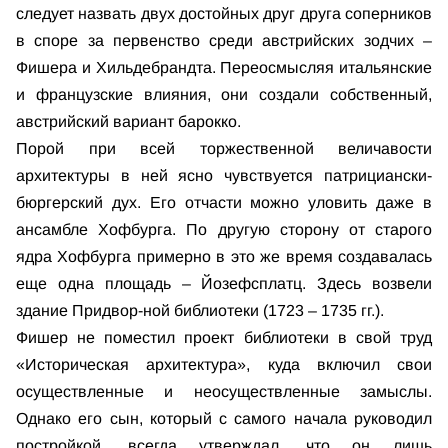
следует назвать двух достойных друг друга соперников
в споре за первенство среди австрийских зодчих –
Фишера и Хильдебрандта. Переосмысляя итальянские
и французские влияния, они создали собственный,
австрийский вариант барокко.
Порой при всей торжественной величавости
архитектуры в ней ясно чувствуется патрициански-
бюргерский дух. Его отчасти можно уловить даже в
ансамбле Хофбурга. По другую сторону от старого
ядра Хофбурга примерно в это же время создавалась
еще одна площадь – Йозефсплатц. Здесь возвели
здание Придвор-ной библиотеки (1723 – 1735 гг.).
Фишер не поместил проект библиотеки в свой труд
«Историческая архитектура», куда включил свои
осуществленные и неосуществленные замыслы.
Однако его сын, который с самого начала руководил
постройкой, всегда утверждал, что он лишь