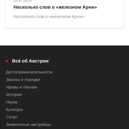
01.07.2025
01
Несколько слов о «железном Арни»
О
Несколько слов о «железном Арни»
О 
Всё об Австрии
Достопримечательности
Законы и порядки
Нравы и обычаи
История
Наука
Культура
Спорт
Знаменитые австрийцы