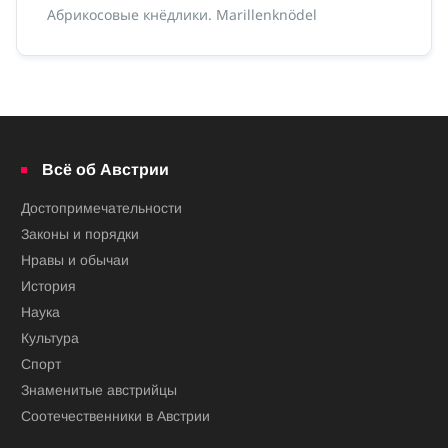
с
Абрикосовые кнёдлики. Marillenknödel
Ка
сп
Всё об Австрии
Достопримечательности
Законы и порядки
Нравы и обычаи
История
Наука
Культура
Спорт
Знаменитые австрийцы
Соотечественники в Австрии