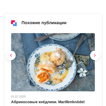
Похожие публикации
01.07.2025
01
Абрикосовые кнёдлики. Marillenknödel
К