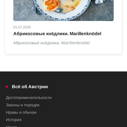
01.07.2025
01
Абрикосовые кнёдлики. Marillenknödel
К
с
Абрикосовые кнёдлики. Marillenknödel
Ка
сп
Всё об Австрии
Достопримечательности
Законы и порядки
Нравы и обычаи
История
Наука