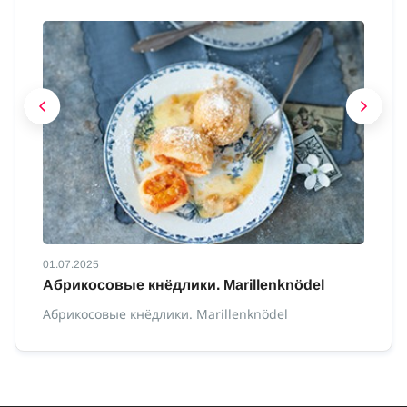
01.07.2025
01
Абрикосовые кнёдлики. Marillenknödel
К
с
Абрикосовые кнёдлики. Marillenknödel
Ка
сп