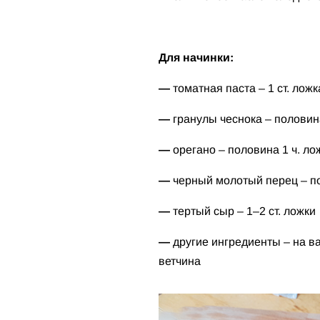
Для начинки:
—
томатная паста – 1 ст. ложк
—
гранулы чеснока – половин
—
орегано – половина 1 ч. ло
—
черный молотый перец – по
—
тертый сыр – 1–2 ст. ложки
—
другие ингредиенты – на ва
ветчина