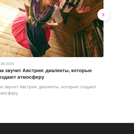
.06.2025
01.06.2025
ак звучит Австрия: диалекты, которые
Праздни
оздают атмосферу
Праздники
ак звучит Австрия: диалекты, которые создают
тмосферу