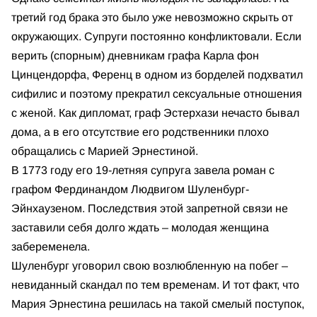
третий год брака это было уже невозможно скрыть от
окружающих. Супруги постоянно конфликтовали. Если
верить (спорным) дневникам графа Карла фон
Цинцендорфа, Ференц в одном из борделей подхватил
сифилис и поэтому прекратил сексуальные отношения
с женой. Как дипломат, граф Эстерхази нечасто бывал
дома, а в его отсутствие его родственники плохо
обращались с Марией Эрнестиной.
В 1773 году его 19-летняя супруга завела роман с
графом Фердинандом Людвигом Шуленбург-
Эйнхаузеном. Последствия этой запретной связи не
заставили себя долго ждать – молодая женщина
забеременела.
Шуленбург уговорил свою возлюбленную на побег –
невиданный скандал по тем временам. И тот факт, что
Мария Эрнестина решилась на такой смелый поступок,