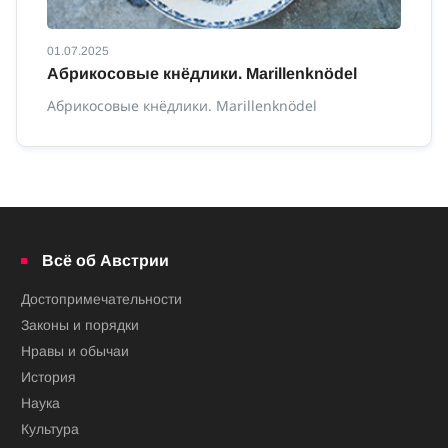
01.07.2025
01
Абрикосовые кнёдлики. Marillenknödel
К
с
Абрикосовые кнёдлики. Marillenknödel
Ка
сп
Всё об Австрии
Достопримечательности
Законы и порядки
Нравы и обычаи
История
Наука
Культура