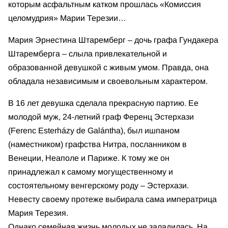
которым асфальтным катком прошлась «Комиссия
целомудрия» Марии Терезии…
Мария Эрнестина Штаремберг – дочь графа Гундакера
Штаремберга – слыла привлекательной и
образованной девушкой с живым умом. Правда, она
обладала независимым и своевольным характером.
В 16 лет девушка сделала прекрасную партию. Ее
молодой муж, 24-летний граф Ференц Эстерхази
(Ferenc Esterházy de Galántha), был ишпаном
(наместником) графства Нитра, посланником в
Венеции, Неаполе и Париже. К тому же он
принадлежал к самому могущественному и
состоятельному венгерскому роду – Эстерхази.
Невесту своему протеже выбирала сама императрица
Мария Терезия.
Однако семейная жизнь молодых не заладилась. На