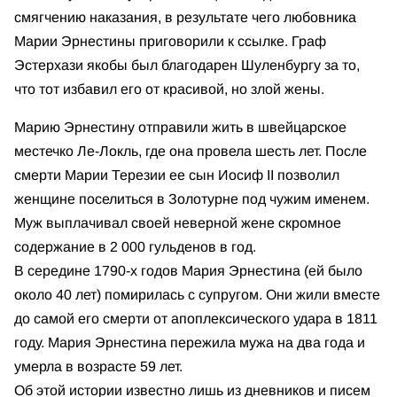
смягчению наказания, в результате чего любовника
Марии Эрнестины приговорили к ссылке. Граф
Эстерхази якобы был благодарен Шуленбургу за то,
что тот избавил его от красивой, но злой жены.
Марию Эрнестину отправили жить в швейцарское
местечко Ле-Локль, где она провела шесть лет. После
смерти Марии Терезии ее сын Иосиф II позволил
женщине поселиться в Золотурне под чужим именем.
Муж выплачивал своей неверной жене скромное
содержание в 2 000 гульденов в год.
В середине 1790-х годов Мария Эрнестина (ей было
около 40 лет) помирилась с супругом. Они жили вместе
до самой его смерти от апоплексического удара в 1811
году. Мария Эрнестина пережила мужа на два года и
умерла в возрасте 59 лет.
Об этой истории известно лишь из дневников и писем