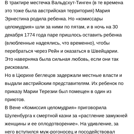
В трактире местечка Вальдсхут-Тинген (в те времена
это тоже была австрийская территория) Мария
Эрнестина родила ребенка. Но «комиссары
целомудрия» шли за ними по пятам, и в ночь на 30
декабря 1774 года паре пришлось оставить ребенка
(влюбленные надеялись, что временно), чтобы
перебраться через Рейн и оказаться в Швейцарии.
Это наверняка была сильная любовь, если они так
рисковали.
Но в Цюрихе беглецов задержали местные власти и
выдали австрийским представителям. Их ребенок по
приказу Марии Терезии был помещен в один из
приютов.
В Вене «Комиссия целомудрия» приговорила
Шуленбурга к смертной казни за «растление замужней
женщины и ее оплодотворение». На удивление, за
него вступился муж-рогоносец и посодействовал