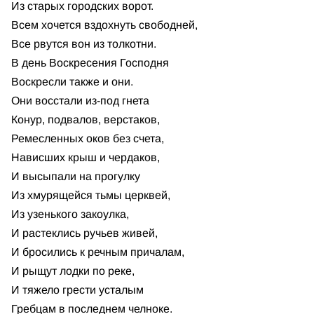
Из старых городских ворот.
Всем хочется вздохнуть свободней,
Все рвутся вон из толкотни.
В день Воскресения Господня
Воскресли также и они.
Они восстали из-под гнета
Конур, подвалов, верстаков,
Ремесленных оков без счета,
Нависших крыш и чердаков,
И высыпали на прогулку
Из хмурящейся тьмы церквей,
Из узенького закоулка,
И растеклись ручьев живей,
И бросились к речным причалам,
И рыщут лодки по реке,
И тяжело грести усталым
Гребцам в последнем челноке.