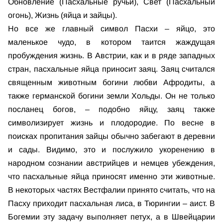
Обновление (Пасхальные ручьи), Свет (Пасхальный
огонь), Жизнь (яйца и зайцы).
Но все же главный символ Пасхи – яйцо, это
маленькое чудо, в котором таится жаждущая
пробуждения жизнь. В Австрии, как и в ряде западных
стран, пасхальные яйца приносит заяц. Заяц считался
священным животным богини любви Афродиты, а
также германской богини земли Хольды. Он не только
посланец богов, – подобно яйцу, заяц также
символизирует жизнь и плодородие. По весне в
поисках пропитания зайцы обычно забегают в деревни
и сады. Видимо, это и послужило укоренению в
народном сознании австрийцев и немцев убеждения,
что пасхальные яйца приносят именно эти животные.
В некоторых частях Вестфалии принято считать, что на
Пасху приходит пасхальная лиса, в Тюрингии – аист. В
Богемии эту задачу выполняет петух, а в Швейцарии