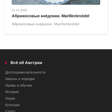
01.07.2025
01
Абрикосовые кнёдлики. Marillenknödel
К
с
Абрикосовые кнёдлики. Marillenknödel
Ка
сп
Всё об Австрии
Достопримечательности
Законы и порядки
Нравы и обычаи
История
Наука
Культура
Спорт