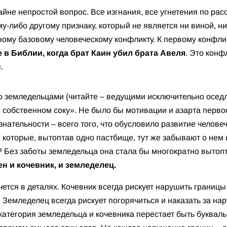
райне непростой вопрос. Все изгнания, все угнетения по ра
-либо другому признаку, который не является ни виной, ни
ному базовому человеческому конфликту. К первому конфлик
в Библии, когда брат Каин убил брата Авеля
. Это конф
я.
о земледельцами (читайте – ведущими исключительно оседлы
в собственном соку». Не было бы мотивации и азарта перв
ательности – всего того, что обусловило развитие челове
 которые, вытоптав одно пастбище, тут же забывают о нем и
? Без заботы земледельца она стала бы многократно вытоп
ен и кочевник, и земледелец.
ячется в деталях. Кочевник всегда рискует нарушить границы
 Земледелец всегда рискует погорячиться и наказать за на
 категория земледельца и кочевника перестает быть буква