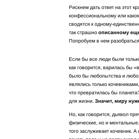
Рискнем дать ответ на этот к
конфессиональному или какому
сводятся к одному-единствен
так страшно
описанному еще 
Попробуем в нем разобратьс
Если бы все люди были тольк
как говорится, варилась бы «
было бы любопытства и любозн
являлись только кочевниками,
что превратилась бы планета
для жизни.
Значит, миру нуж
Но, как говорится, дьявол пр
физические, но и ментальные.
того заслуживает кочевник. А