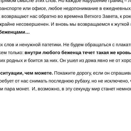
в прямом смысле этих слов. Но каждое нарушение границ – 
 транспорте или офисе, любое недопонимание в ежедневных
возвращают нас обратно во времена Ветхого Завета, к рок
к крайне несовершенен. И вновь мы возвращаемся к жуткой
 беженцами…
х слов и ненужной патетики. Не будем обращаться с плак
жем только:
внутри любого беженца течет такая же кровь,
воих родных и боится за них. Он ушел из дома явно не от хо
ситуации, чем можете.
Покажите дорогу, если он спрашива
требует от нас снимать последнюю рубаху, но не исключено,
 пара монет. И, возможно, в эту секунду мир станет немног