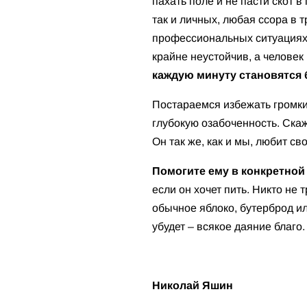
пахать поле и не пасти скот 
так и личных, любая ссора в
профессиональных ситуациях 
крайне неустойчив, а челове
каждую минуту становятся
Постараемся избежать громки
глубокую озабоченность. Ска
Он так же, как и мы, любит с
Помогите ему в конкретной 
если он хочет пить. Никто не 
обычное яблоко, бутерброд или
убудет – всякое даяние благо.
Николай Яшин