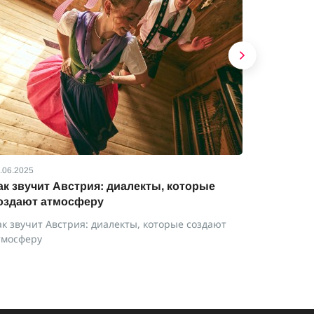
.06.2025
01.06.2025
ак звучит Австрия: диалекты, которые
Праздни
оздают атмосферу
Праздники
ак звучит Австрия: диалекты, которые создают
тмосферу