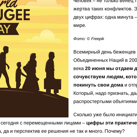
человек – не только венец 
жертва таких конфликтов. Э
двух цифрах: одна минута –
мире.
Фото: © Freepik
Всемирный день беженцев 
Объединенных Наций в 2000
века
20 июня мы отдаем д
сочувствуем людям, ко
покинуть свои дома
и отп
Который, надо признать, да
распростертыми объятиями
Сколько уже было инициати
т сегодня с перемещенными лицами –
цифры эти практиче
, да и перспектив ее решения не так и много. Почему?